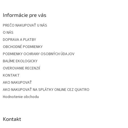
á
p
ä
Informácie pre vás
t
PREČO NAKUPOVAŤ U NÁS
i
O NÁS
e
DOPRAVA A PLATBY
OBCHODNÉ PODMIENKY
PODMIENKY OCHRANY OSOBNÝCH ÚDAJOV
BALÍME EKOLOGICKY
OVEROVANIE RECENZIÍ
KONTAKT
AKO NAKUPOVAŤ
AKO NAKUPOVAŤ NA SPLÁTKY ONLINE CEZ QUATRO
Hodnotenie obchodu
Kontakt