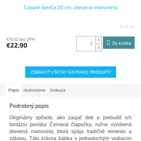
Copaté dievča 20 cm, drevená marioneta
Do 4 dní
€18,62 bez DPH
Do košíka
€22,90
ZOBRAZIŤ VŠETKY SÚVISIACE PRODUKTY
Popis
Hodnotenie
Diskusia
Podrobný popis
Originálny spôsob, ako zaujať deti a prebudiť ich
fantáziu ponúka Červená čiapočka, ručne vyrobená
drevená marioneta, ktorá spája tradičné remeslo a
zábavu. Táto krásna bábka s jednoduchým vodiacim