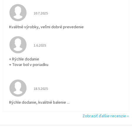
Hodnotenie obchodu je 5 z 5 hviezdičiek.
10.7.2025
Kvalitné výrobky, veľmi dobré prevedenie
Hodnotenie obchodu je 5 z 5 hviezdičiek.
1.6.2025
+ Rýchle dodanie
+ Tovar bol v poriadku
Hodnotenie obchodu je 5 z 5 hviezdičiek.
18.5.2025
Rýchle dodanie, kvalitné balenie ...
Zobraziť ďalšie recenzie
Z