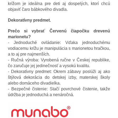
krížom je ideálna pre deti aj dospelých, ktorí chcú
objaviť čaro bábkového divadla.
Dekoratívny predmet.
Prečo si vybrať Červenú čiapočku drevenú
marionetu?
- Jednoduché ovládanie: Vďaka jednoduchému
vodiacemu krížu je manipulácia s marionetou hračkou,
a to aj pre najmenších.
- Ručná výroba: Vyrobená ručne v Českej republike,
čo zaručuje jej jedinečnosť a vysokú kvalitu.
- Dekoratívny predmet: Okrem zábavy poslúži aj ako
štýlová dekorácia do detskej izby, materskej školy
alebo domáceho divadielka.
- Bezpečné čistenie: Stačí povrchové čistenie, takže
údržba je jednoduchá a nenáročná.