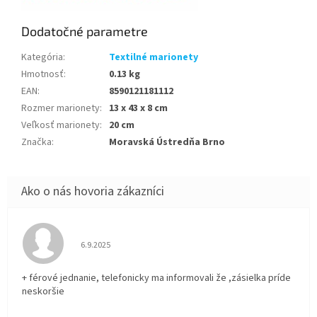
Dodatočné parametre
Kategória
:
Textilné marionety
Hmotnosť
:
0.13 kg
EAN
:
8590121181112
Rozmer marionety
:
13 x 43 x 8 cm
Veľkosť marionety
:
20 cm
Značka
:
Moravská Ústredňa Brno
Hodnotenie obchodu je 5 z 5 hviezdičiek.
6.9.2025
+ férové jednanie, telefonicky ma informovali že ,zásielka príde
neskoršie