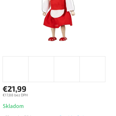
€21,99
€17,88 bez DPH
Jednotková
Skladom
cena: