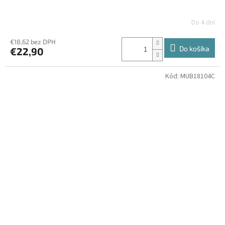
Do 4 dní
€18,62 bez DPH
Do košíka
€22,90
Kód:
MUB18104C