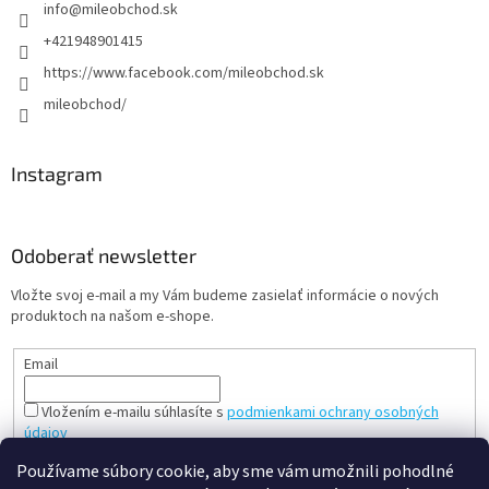
info
@
mileobchod.sk
+421948901415
https://www.facebook.com/mileobchod.sk
mileobchod/
Instagram
Odoberať newsletter
Vložte svoj e-mail a my Vám budeme zasielať informácie o nových
produktoch na našom e-shope.
Email
Vložením e-mailu súhlasíte s
podmienkami ochrany osobných
údajov
PRIHLÁSIŤ SA
Používame súbory cookie, aby sme vám umožnili pohodlné