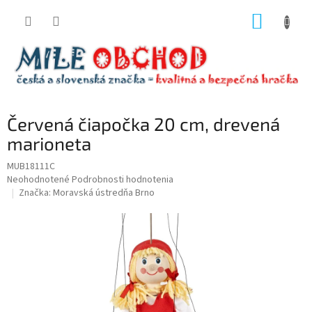
Prejsť
NÁKUP
na
obsah
KOŠÍK
Červená čiapočka 20 cm, drevená
marioneta
MUB18111C
Priemerné
Neohodnotené
Podrobnosti hodnotenia
hodnotenie
Značka:
Moravská ústredňa Brno
produktu
je
0,0
z
5
hviezdičiek.