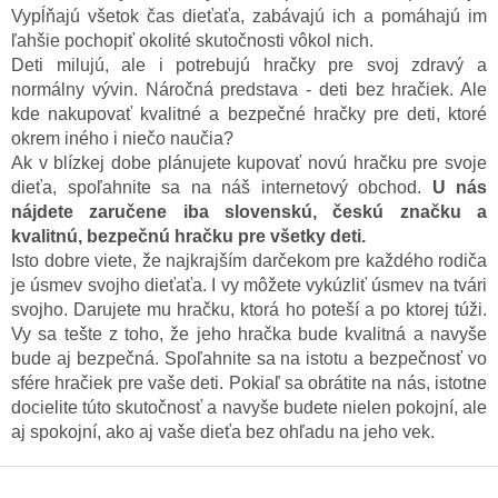
Vypĺňajú všetok čas dieťaťa, zabávajú ich a pomáhajú im
ľahšie pochopiť okolité skutočnosti vôkol nich.
Deti milujú, ale i potrebujú hračky pre svoj zdravý a
normálny vývin. Náročná predstava - deti bez hračiek. Ale
kde nakupovať kvalitné a bezpečné hračky pre deti, ktoré
okrem iného i niečo naučia?
Ak v blízkej dobe plánujete kupovať novú hračku pre svoje
dieťa, spoľahnite sa na náš internetový obchod.
U nás
nájdete zaručene iba slovenskú, českú značku a
kvalitnú, bezpečnú hračku pre všetky deti.
Isto dobre viete, že najkrajším darčekom pre každého rodiča
je úsmev svojho dieťaťa. I vy môžete vykúzliť úsmev na tvári
svojho. Darujete mu hračku, ktorá ho poteší a po ktorej túži.
Vy sa tešte z toho, že jeho hračka bude kvalitná a navyše
bude aj bezpečná. Spoľahnite sa na istotu a bezpečnosť vo
sfére hračiek pre vaše deti. Pokiaľ sa obrátite na nás, istotne
docielite túto skutočnosť a navyše budete nielen pokojní, ale
aj spokojní, ako aj vaše dieťa bez ohľadu na jeho vek.
Z