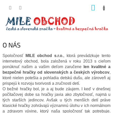
Prejsť
NÁKUP
na
obsah
KOŠÍK
O NÁS
Spoločnosť
MILE obchod s.r.o.
, ktorá prevádzkuje tento
internetový obchod, bola založená v roku 2013 s cieľom
ponúknuť našim a vašim deťom zaručene
len kvalitné a
bezpečné hračky od slovenských a českých výrobcov
,
ktoré nielen potešia a pohladia detskú dušu, ale zároveň aj
prispejú k rozvoju tvorivosti a zručnosti detí.
O bežné hračky bol, je a aj bude záujem. I keď v dnešnej
počítačovej dobe sa hračky javia ako zbytočnosť, najmä u
tých starších jedincov. Avšak u tých menších detí práve
klasické hračky zohrávajú významnú úlohu v ich normálnom
a zdravom vývine, ktorý naša spoločnosť tak potrebuje.