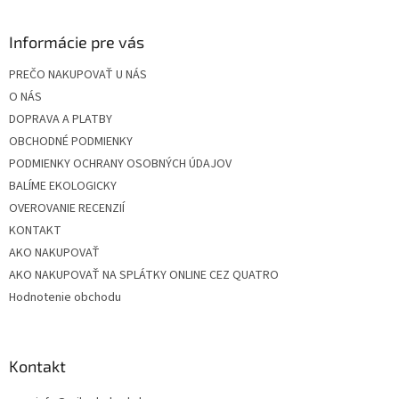
á
p
ä
Informácie pre vás
t
PREČO NAKUPOVAŤ U NÁS
i
O NÁS
e
DOPRAVA A PLATBY
OBCHODNÉ PODMIENKY
PODMIENKY OCHRANY OSOBNÝCH ÚDAJOV
BALÍME EKOLOGICKY
OVEROVANIE RECENZIÍ
KONTAKT
AKO NAKUPOVAŤ
AKO NAKUPOVAŤ NA SPLÁTKY ONLINE CEZ QUATRO
Hodnotenie obchodu
Kontakt