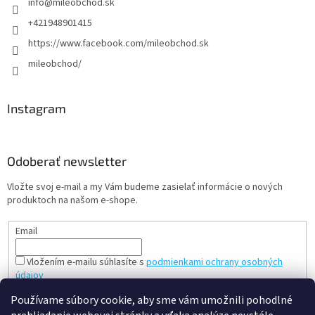
info
@
mileobchod.sk
+421948901415
https://www.facebook.com/mileobchod.sk
mileobchod/
Instagram
Odoberať newsletter
Vložte svoj e-mail a my Vám budeme zasielať informácie o nových
produktoch na našom e-shope.
Email
Vložením e-mailu súhlasíte s
podmienkami ochrany osobných
údajov
PRIHLÁSIŤ SA
Používame súbory cookie, aby sme vám umožnili pohodlné