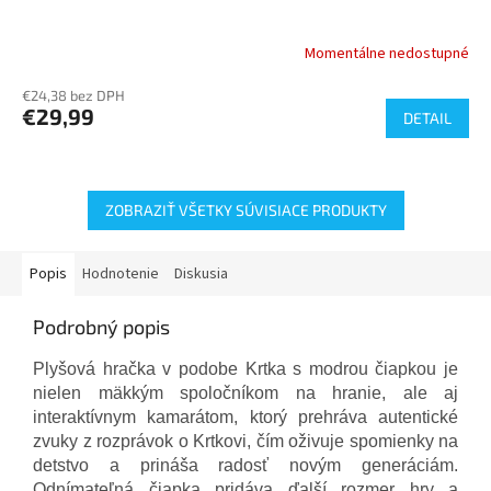
Momentálne nedostupné
€24,38 bez DPH
€29,99
DETAIL
ZOBRAZIŤ VŠETKY SÚVISIACE PRODUKTY
Popis
Hodnotenie
Diskusia
Podrobný popis
Plyšová hračka v podobe Krtka s modrou čiapkou je
nielen mäkkým spoločníkom na hranie, ale aj
interaktívnym kamarátom, ktorý prehráva autentické
zvuky z rozprávok o Krtkovi, čím oživuje spomienky na
detstvo a prináša radosť novým generáciám.
Odnímateľná čiapka pridáva ďalší rozmer hry a