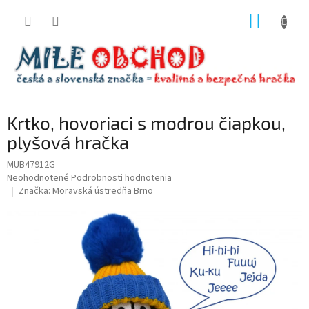
Prejsť
NÁKUP
na
obsah
KOŠÍK
Krtko, hovoriaci s modrou čiapkou,
plyšová hračka
MUB47912G
Priemerné
Neohodnotené
Podrobnosti hodnotenia
hodnotenie
Značka:
Moravská ústredňa Brno
produktu
je
0,0
z
5
hviezdičiek.