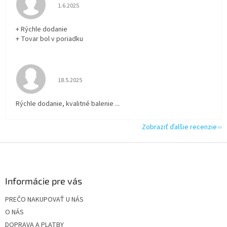
Hodnotenie obchodu je 5 z 5 hviezdičiek.
1.6.2025
+ Rýchle dodanie
+ Tovar bol v poriadku
Hodnotenie obchodu je 5 z 5 hviezdičiek.
18.5.2025
Rýchle dodanie, kvalitné balenie ...
Zobraziť ďalšie recenzie
Z
á
p
ä
Informácie pre vás
t
PREČO NAKUPOVAŤ U NÁS
i
O NÁS
e
DOPRAVA A PLATBY