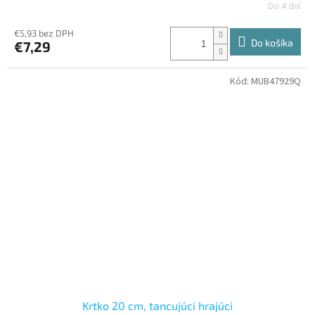
Do 4 dní
€5,93 bez DPH
Do košíka
€7,29
Kód:
MUB47929Q
Krtko 20 cm, tancujúci hrajúci