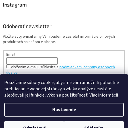
Instagram
Odoberať newsletter
Vložte svoj e-mail a my Vám budeme zasielať informácie o nových
produktoch na našom e-shope.
Email
Vložením e-mailu súhlasíte s
podmienkami ochrany osobných
údajov
PRIHLÁSIŤ SA
Používame súbory cookie, aby sme vám umožnili pohodlné
prehliadanie webovej stránky a vďaka analýze neustále
zlepšovali jej funkcie, výkon a použiteľnosť.
Viac informácií
Vytvoril Shoptet
Nastavenie
Copyright 2026
slovenská a česká hračka - mileobchod.sk
.