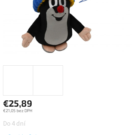
€25,89
€21,05 bez DPH
Jednotková
Do 4 dní
cena: