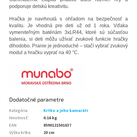
podporuje detskú kreativitu.
Hračka je navrhnutá s ohľadom na bezpečnosť a
kvalitu. Je vhodná pre deti už od 1 roka. Vďaka
vymeniteľným batériám 3xLR44, ktoré sú súčasťou
balenia, si deti môžu užívať zvukové funkcie hračky
dlhodobo. Pranie je jednoduché – stačí vybrať zvukový
modul a hračku vyprať na 40 °C.
Dodatočné parametre
Kategória
:
Krtko a jeho kamaráti
Hmotnosť
:
0.16 kg
EAN
:
8590121501637
Výška krtka
:
20 cm