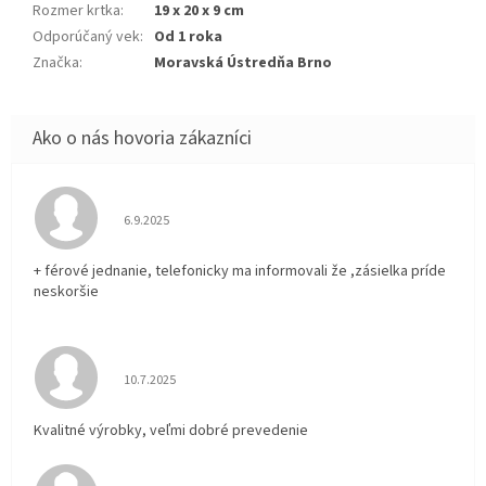
Rozmer krtka
:
19 x 20 x 9 cm
Odporúčaný vek
:
Od 1 roka
Značka
:
Moravská Ústredňa Brno
Hodnotenie obchodu je 5 z 5 hviezdičiek.
6.9.2025
+ férové jednanie, telefonicky ma informovali že ,zásielka príde
neskoršie
Hodnotenie obchodu je 5 z 5 hviezdičiek.
10.7.2025
Kvalitné výrobky, veľmi dobré prevedenie