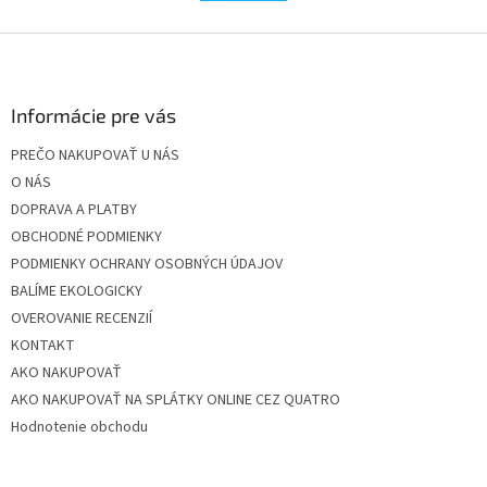
l
k
á
o
v
Z
d
a
a
á
n
c
p
i
i
ä
Informácie pre vás
e
e
t
p
PREČO NAKUPOVAŤ U NÁS
i
r
O NÁS
e
v
k
DOPRAVA A PLATBY
y
OBCHODNÉ PODMIENKY
v
PODMIENKY OCHRANY OSOBNÝCH ÚDAJOV
ý
p
BALÍME EKOLOGICKY
i
OVEROVANIE RECENZIÍ
s
KONTAKT
u
AKO NAKUPOVAŤ
AKO NAKUPOVAŤ NA SPLÁTKY ONLINE CEZ QUATRO
Hodnotenie obchodu