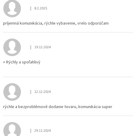
|
8.2.2025
Hodnotenie obchodu je 5 z 5 hviezdičiek.
príjemná komunikácia, rýchle vybavenie, vrelo odporúčam
|
19.12.2024
Hodnotenie obchodu je 5 z 5 hviezdičiek.
+ Rýchly a spoľahlivý
|
12.12.2024
Hodnotenie obchodu je 5 z 5 hviezdičiek.
rýchle a bezproblémové dodanie tovaru, komunikácia super
|
29.11.2024
Hodnotenie obchodu je 5 z 5 hviezdičiek.