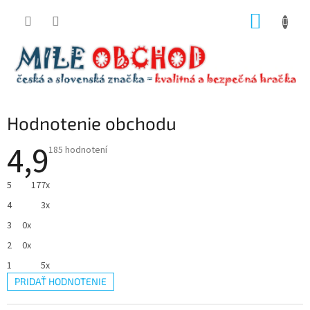
Prejsť
NÁKUP
na
obsah
KOŠÍK
Hodnotenie obchodu
4,9
Priemerné
185 hodnotení
hodnotenie
obchodu
je
5
177x
4,9
z
4
3x
5
hviezdičiek.
3
0x
2
0x
1
5x
PRIDAŤ HODNOTENIE
V