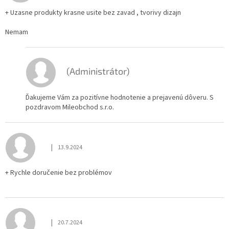
+ Uzasne produkty krasne usite bez zavad , tvorivy dizajn
Nemam
(Administrátor)
Ďakujeme Vám za pozitívne hodnotenie a prejavenú dôveru. S
pozdravom Mileobchod s.r.o.
|
13.9.2024
Hodnotenie obchodu je 5 z 5 hviezdičiek.
+ Rychle doručenie bez problémov
|
20.7.2024
Hodnotenie obchodu je 5 z 5 hviezdičiek.