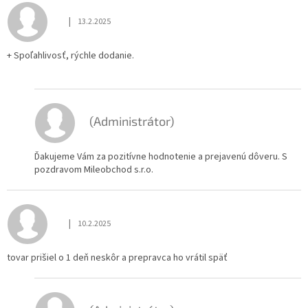
|
13.2.2025
Hodnotenie obchodu je 5 z 5 hviezdičiek.
+ Spoľahlivosť, rýchle dodanie.
(Administrátor)
Ďakujeme Vám za pozitívne hodnotenie a prejavenú dôveru. S
pozdravom Mileobchod s.r.o.
|
10.2.2025
Hodnotenie obchodu je 1 z 5 hviezdičiek.
tovar prišiel o 1 deň neskôr a prepravca ho vrátil späť