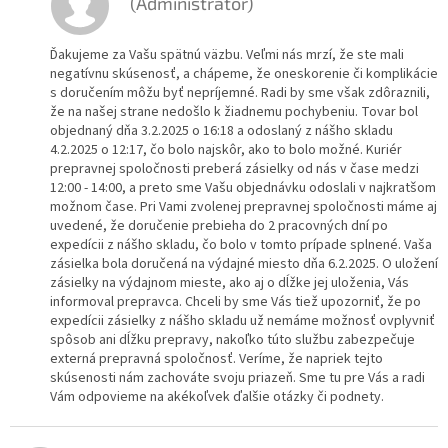
(Administrátor)
Ďakujeme za Vašu spätnú väzbu. Veľmi nás mrzí, že ste mali
negatívnu skúsenosť, a chápeme, že oneskorenie či komplikácie
s doručením môžu byť nepríjemné. Radi by sme však zdôraznili,
že na našej strane nedošlo k žiadnemu pochybeniu. Tovar bol
objednaný dňa 3.2.2025 o 16:18 a odoslaný z nášho skladu
4.2.2025 o 12:17, čo bolo najskôr, ako to bolo možné. Kuriér
prepravnej spoločnosti preberá zásielky od nás v čase medzi
12:00 - 14:00, a preto sme Vašu objednávku odoslali v najkratšom
možnom čase. Pri Vami zvolenej prepravnej spoločnosti máme aj
uvedené, že doručenie prebieha do 2 pracovných dní po
expedícii z nášho skladu, čo bolo v tomto prípade splnené. Vaša
zásielka bola doručená na výdajné miesto dňa 6.2.2025. O uložení
zásielky na výdajnom mieste, ako aj o dĺžke jej uloženia, Vás
informoval prepravca. Chceli by sme Vás tiež upozorniť, že po
expedícii zásielky z nášho skladu už nemáme možnosť ovplyvniť
spôsob ani dĺžku prepravy, nakoľko túto službu zabezpečuje
externá prepravná spoločnosť. Veríme, že napriek tejto
skúsenosti nám zachováte svoju priazeň. Sme tu pre Vás a radi
Vám odpovieme na akékoľvek ďalšie otázky či podnety.