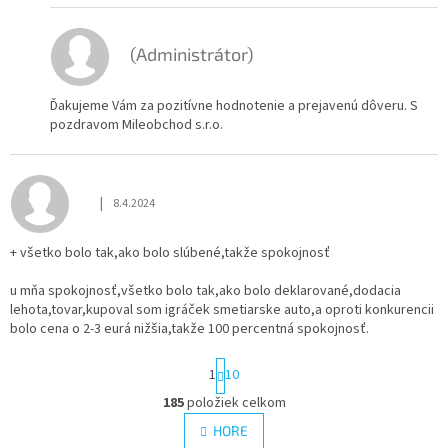
(Administrátor)
Ďakujeme Vám za pozitívne hodnotenie a prejavenú dôveru. S
pozdravom Mileobchod s.r.o.
|
8.4.2024
Hodnotenie obchodu je 5 z 5 hviezdičiek.
+ všetko bolo tak,ako bolo slúbené,takže spokojnosť
u mňa spokojnosť,všetko bolo tak,ako bolo deklarované,dodacia
lehota,tovar,kupoval som igráček smetiarske auto,a oproti konkurencii
bolo cena o 2-3 eurá nižšia,takže 100 percentná spokojnosť.
S
1
10
t
r
185
položiek celkom
O
á
v
HORE
n