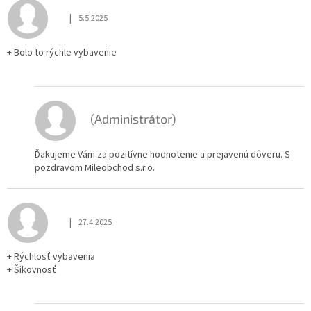
|
5.5.2025
Hodnotenie obchodu je 5 z 5 hviezdičiek.
+ Bolo to rýchle vybavenie
(Administrátor)
Ďakujeme Vám za pozitívne hodnotenie a prejavenú dôveru. S
pozdravom Mileobchod s.r.o.
|
27.4.2025
Hodnotenie obchodu je 5 z 5 hviezdičiek.
+ Rýchlosť vybavenia
+ Šikovnosť