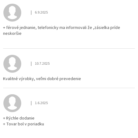
ý
p
|
6.9.2025
i
Hodnotenie obchodu je 5 z 5 hviezdičiek.
s
h
+ férové jednanie, telefonicky ma informovali že ,zásielka príde
neskoršie
o
d
n
o
t
|
10.7.2025
Hodnotenie obchodu je 5 z 5 hviezdičiek.
e
n
Kvalitné výrobky, veľmi dobré prevedenie
í
|
1.6.2025
Hodnotenie obchodu je 5 z 5 hviezdičiek.
+ Rýchle dodanie
+ Tovar bol v poriadku