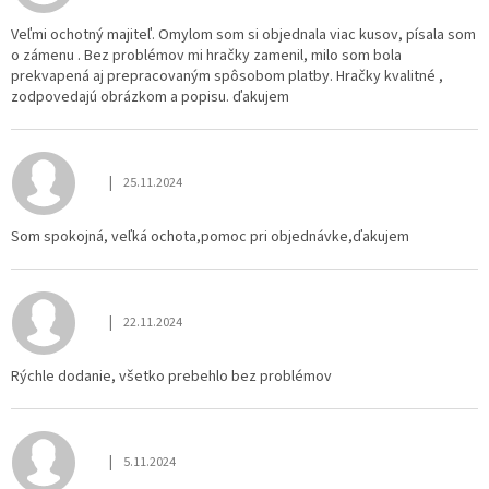
Veľmi ochotný majiteľ. Omylom som si objednala viac kusov, písala som
o zámenu . Bez problémov mi hračky zamenil, milo som bola
prekvapená aj prepracovaným spôsobom platby. Hračky kvalitné ,
zodpovedajú obrázkom a popisu. ďakujem
|
25.11.2024
Hodnotenie obchodu je 5 z 5 hviezdičiek.
Som spokojná, veľká ochota,pomoc pri objednávke,ďakujem
|
22.11.2024
Hodnotenie obchodu je 5 z 5 hviezdičiek.
Rýchle dodanie, všetko prebehlo bez problémov
|
5.11.2024
Hodnotenie obchodu je 5 z 5 hviezdičiek.