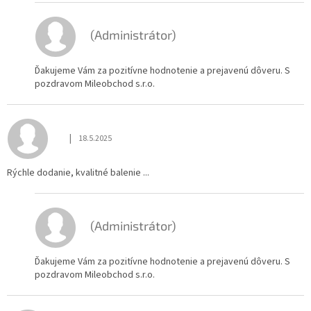
(Administrátor)
Ďakujeme Vám za pozitívne hodnotenie a prejavenú dôveru. S
pozdravom Mileobchod s.r.o.
|
18.5.2025
Hodnotenie obchodu je 5 z 5 hviezdičiek.
Rýchle dodanie, kvalitné balenie ...
(Administrátor)
Ďakujeme Vám za pozitívne hodnotenie a prejavenú dôveru. S
pozdravom Mileobchod s.r.o.