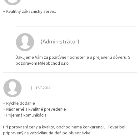
+ Kvalitný zákaznícky servis.
(Administrátor)
Ďakujeme Vám za pozitívne hodnotenie a prejavenú dôveru. S
pozdravom Mileobchod s.r.o.
|
17.7.2024
Hodnotenie obchodu je 5 z 5 hviezdičiek.
+ Rýchle dodanie
+ Nádherné a kvalitné prevedenie
+ Príjemná komunikácia
Pri porovnaní ceny a kvality, obchod nemá konkurenciu. Tovar bol
pripravený na vyzdvihnutie deň po objednávke.