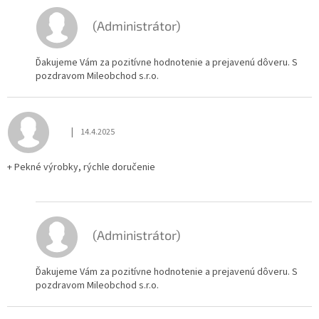
(Administrátor)
Ďakujeme Vám za pozitívne hodnotenie a prejavenú dôveru. S
pozdravom Mileobchod s.r.o.
|
14.4.2025
Hodnotenie obchodu je 5 z 5 hviezdičiek.
+ Pekné výrobky, rýchle doručenie
(Administrátor)
Ďakujeme Vám za pozitívne hodnotenie a prejavenú dôveru. S
pozdravom Mileobchod s.r.o.