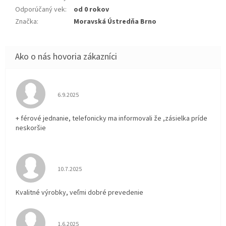
Odporúčaný vek
:
od 0 rokov
Značka
:
Moravská Ústredňa Brno
Hodnotenie obchodu je 5 z 5 hviezdičiek.
6.9.2025
+ férové jednanie, telefonicky ma informovali že ,zásielka príde
neskoršie
Hodnotenie obchodu je 5 z 5 hviezdičiek.
10.7.2025
Kvalitné výrobky, veľmi dobré prevedenie
Hodnotenie obchodu je 5 z 5 hviezdičiek.
1.6.2025