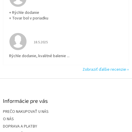
+ Rýchle dodanie
+ Tovar bol v poriadku
Hodnotenie obchodu je 5 z 5 hviezdičiek.
18.5.2025
Rýchle dodanie, kvalitné balenie ...
Zobraziť ďalšie recenzie
Z
á
p
ä
Informácie pre vás
t
PREČO NAKUPOVAŤ U NÁS
i
O NÁS
e
DOPRAVA A PLATBY