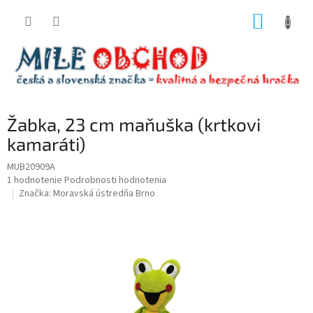
Prejsť
NÁKUP
na
obsah
KOŠÍK
Žabka, 23 cm maňuška (krtkovi
kamaráti)
MUB20909A
Priemerné
1 hodnotenie
Podrobnosti hodnotenia
hodnotenie
Značka:
Moravská ústredňa Brno
produktu
je
5,0
z
5
hviezdičiek.