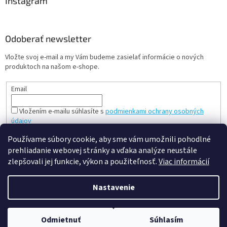
Instagram
Odoberať newsletter
Vložte svoj e-mail a my Vám budeme zasielať informácie o nových
produktoch na našom e-shope.
Email
Vložením e-mailu súhlasíte s
podmienkami ochrany osobných
údajov
PRIHLÁSIŤ SA
Používame súbory cookie, aby sme vám umožnili pohodlné
prehliadanie webovej stránky a vďaka analýze neustále
zlepšovali jej funkcie, výkon a použiteľnosť.
Viac informácií
Vytvoril Shoptet
Nastavenie
Copyright 2026
slovenská a česká hračka - mileobchod.sk
.
Odmietnuť
Súhlasím
Všetky práva vyhradené.
Upraviť nastavenie cookies