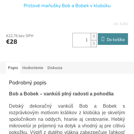
Prstové maňušky Bob a Bobek v klobúku
Do 4 dní
€22,76 bez DPH
Do košíka
€28
Popis
Hodnotenie
Diskusia
Podrobný popis
Bob a Bobek – vankúš plný radosti a pohodlia
Detský dekoračný vankúš Bob a Bobek s
rozprávkovým motívom králikov z klobúka je skvelým
spoločníkom na oddych, hranie aj cestovanie. Hebký
mikrovelúr je príjemný na dotyk a vhodný aj pre citlivú
pokožku. Výplň z dutého vlákna zabezpečuje ľahkosť