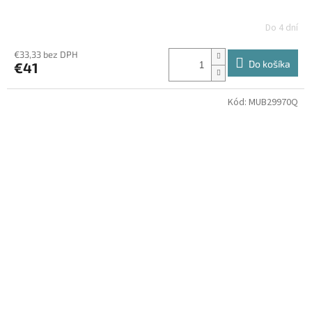
Do 4 dní
€33,33 bez DPH
Do košíka
€41
Kód:
MUB29970Q