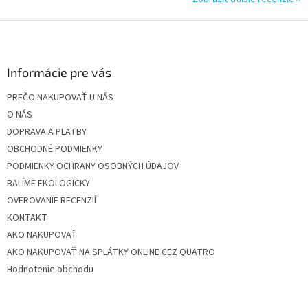
Z
á
p
ä
Informácie pre vás
t
PREČO NAKUPOVAŤ U NÁS
i
O NÁS
e
DOPRAVA A PLATBY
OBCHODNÉ PODMIENKY
PODMIENKY OCHRANY OSOBNÝCH ÚDAJOV
BALÍME EKOLOGICKY
OVEROVANIE RECENZIÍ
KONTAKT
AKO NAKUPOVAŤ
AKO NAKUPOVAŤ NA SPLÁTKY ONLINE CEZ QUATRO
Hodnotenie obchodu