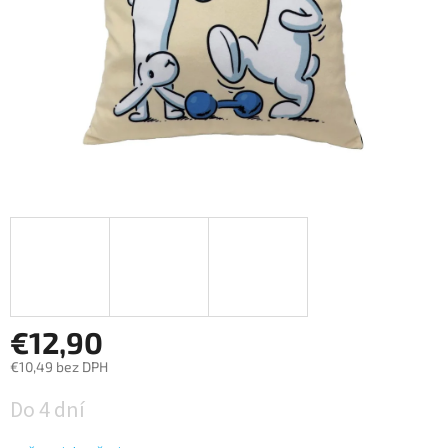
€12,90
€10,49 bez DPH
Jednotková
Do 4 dní
cena: