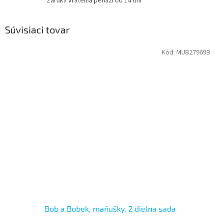
Záruka vrátenia peňazí do 14 dní
Súvisiaci tovar
Kód:
MUB27969B
Bob a Bobek, maňušky, 2 dielna sada