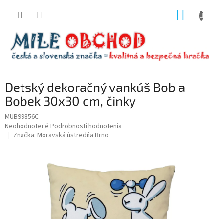
Prejsť
NÁKUP
na
obsah
KOŠÍK
Detský dekoračný vankúš Bob a
Bobek 30x30 cm, činky
MUB99856C
Priemerné
Neohodnotené
Podrobnosti hodnotenia
hodnotenie
Značka:
Moravská ústredňa Brno
produktu
je
0,0
z
5
hviezdičiek.