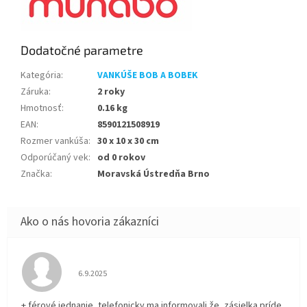
Dodatočné parametre
Kategória
:
VANKÚŠE BOB A BOBEK
Záruka
:
2 roky
Hmotnosť
:
0.16 kg
EAN
:
8590121508919
Rozmer vankúša
:
30 x 10 x 30 cm
Odporúčaný vek
:
od 0 rokov
Značka
:
Moravská Ústredňa Brno
Hodnotenie obchodu je 5 z 5 hviezdičiek.
6.9.2025
+ férové jednanie, telefonicky ma informovali že ,zásielka príde