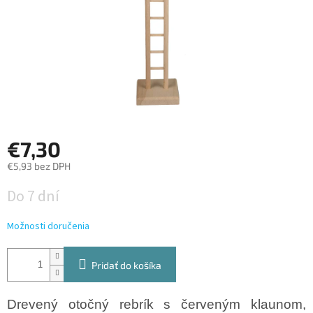
€7,30
€5,93 bez DPH
Jednotková
Do 7 dní
cena:
Možnosti doručenia
Pridať do košíka
Drevený otočný rebrík s červeným klaunom
,