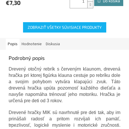
Do košíka
€7,30
ZOBRAZIŤ VŠETKY SÚVISIACE PRODUKTY
Popis
Hodnotenie
Diskusia
Podrobný popis
Drevený otočný rebrík s červeným klaunom
, drevená
hračka pri ktorej figúrka klauna cestuje po rebríku dole
a svojim pohybom vytvára klapajúci zvuk.
Táto
drevená hračka upúta pozornosť každého dieťaťa a
navyše napomáha trénovať jeho motoriku.
Hračka je
určená pre deti od 3 rokov.
Drevené hračky MIK sú navrhnuté pre deti tak, aby im
prinášali radosť a pritom rozvíjali ich pamäť,
trpezlivosť, logické myslenie i motorické zručnosti.