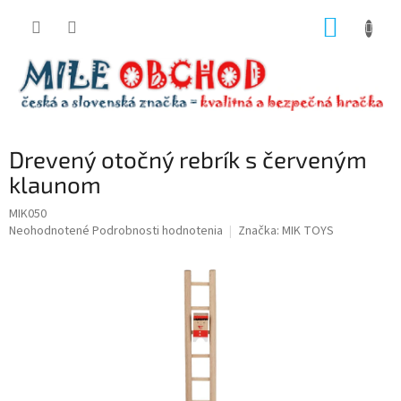
Prejsť
NÁKUP
na
obsah
KOŠÍK
Drevený otočný rebrík s červeným
klaunom
MIK050
Priemerné
Neohodnotené
Podrobnosti hodnotenia
Značka:
MIK TOYS
hodnotenie
produktu
je
0,0
z
5
hviezdičiek.