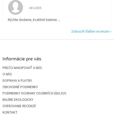
Hodnotenie obchodu je 5 z 5 hviezdičiek.
18.5.2025
Rýchle dodanie, kvalitné balenie ...
Zobraziť ďalšie recenzie
Z
á
p
ä
Informácie pre vás
t
PREČO NAKUPOVAŤ U NÁS
i
O NÁS
e
DOPRAVA A PLATBY
OBCHODNÉ PODMIENKY
PODMIENKY OCHRANY OSOBNÝCH ÚDAJOV
BALÍME EKOLOGICKY
OVEROVANIE RECENZIÍ
KONTAKT