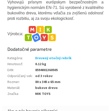
Vyhovujú prísnym európskym bezpečnostným a
hygienickým normám EN-71. Sú vyrobené z kvalitného
bukového dreva, ktorému vďačia za zvýšenú odolnosť
proti rozbitiu, aj za svoju ekologickosť.
Výrobca:
Dodatočné parametre
Kategória
:
Drevený otočný rebrík
Hmotnosť
:
0.12 kg
EAN
:
8594001360505
Odporúčaný vek
:
od 3 rokov
Rozmer
:
80 x 345 x 65 mm
Materiál
:
bukove drevo
Značka
:
MIK TOYS