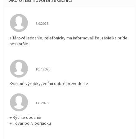
Hodnotenie obchodu je 5 z 5 hviezdičiek.
6.9.2025
+ férové jednanie, telefonicky ma informovali že ,zásielka príde
neskoršie
Hodnotenie obchodu je 5 z 5 hviezdičiek.
10.7.2025
Kvalitné výrobky, veľmi dobré prevedenie
Hodnotenie obchodu je 5 z 5 hviezdičiek.
1.6.2025
+ Rýchle dodanie
+ Tovar bol v poriadku