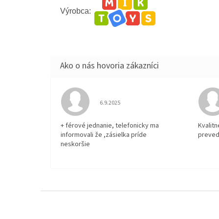
Výrobca:
Hodnotenie obchodu je 5 z 5 hviezdičiek.
6.9.2025
+ férové jednanie, telefonicky ma
Kvalit
informovali že ,zásielka príde
preved
neskoršie
Z
á
p