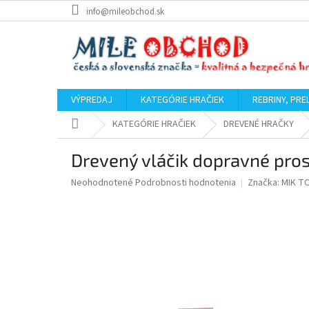
Prejsť
info@mileobchod.sk
na
obsah
VÝPREDAJ
KATEGÓRIE HRAČIEK
REBRINY, PRE
Domov
KATEGÓRIE HRAČIEK
DREVENÉ HRAČKY
Drevený vláčik dopravné pros
Priemerné
Neohodnotené
Podrobnosti hodnotenia
Značka:
MIK T
hodnotenie
produktu
je
0,0
z
5
hviezdičiek.