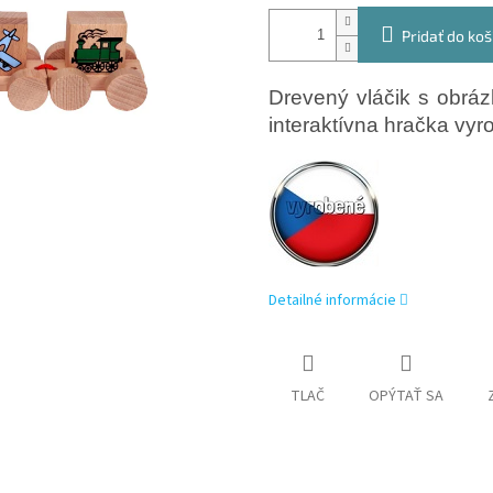
Pridať do koš
Drevený vláčik s obrá
interaktívna hračka vy
Detailné informácie
TLAČ
OPÝTAŤ SA