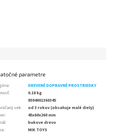
atočné parametre
gória
:
DREVENÉ DOPRAVNÉ PROSTRIEDKY
nosť
:
0.18 kg
8594001360345
rúčaný vek
:
od 3 rokov (obsahuje malé diely)
mer
:
45x60x260 mm
iál
:
bukove drevo
ka
:
MIK TOYS