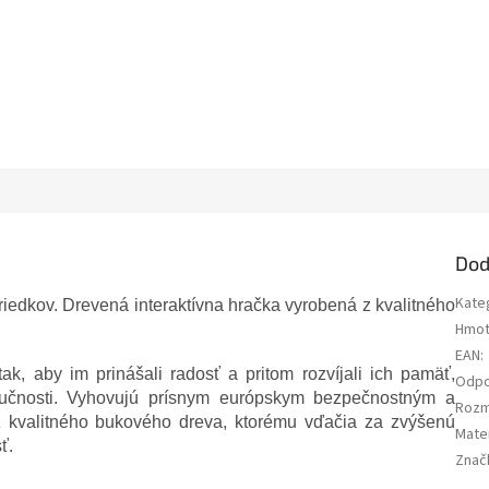
Dod
Kate
iedkov. Drevená interaktívna hračka vyrobená z kvalitného
Hmot
EAN
:
k, aby im prinášali radosť a pritom rozvíjali ich pamäť,
Odpo
 zručnosti. Vyhovujú prísnym európskym bezpečnostným a
Roz
kvalitného bukového dreva, ktorému vďačia za zvýšenú
Mater
ť.
Znač