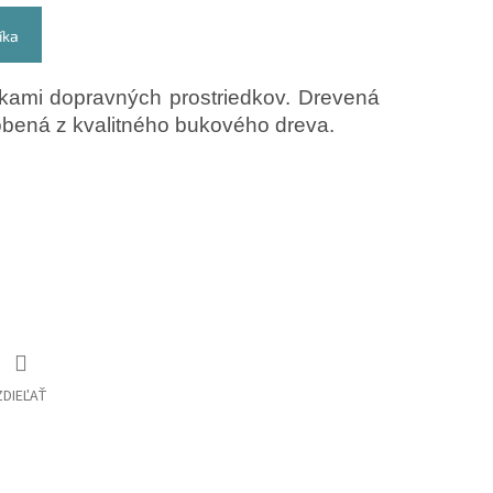
íka
zkami dopravných prostriedkov. Drevená
robená z kvalitného bukového dreva.
ZDIEĽAŤ