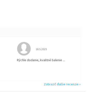
 5 z 5 hviezdičiek.
Hodnotenie obchodu je 5 z 5 hviezdičiek.
18.5.2025
Rýchle dodanie, kvalitné balenie ...
Zobraziť ďalšie recenzie