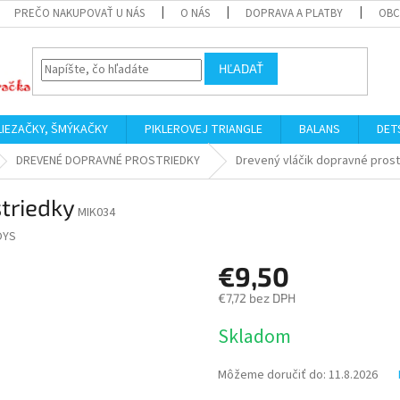
PREČO NAKUPOVAŤ U NÁS
O NÁS
DOPRAVA A PLATBY
OBC
HĽADAŤ
LIEZAČKY, ŠMÝKAČKY
PIKLEROVEJ TRIANGLE
BALANS
DET
DREVENÉ DOPRAVNÉ PROSTRIEDKY
Drevený vláčik dopravné prost
triedky
MIK034
OYS
€9,50
€7,72 bez DPH
Jednotková
Skladom
cena:
Môžeme doručiť do:
11.8.2026