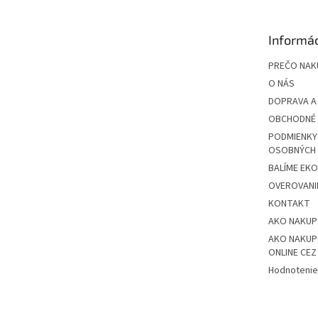
ä
t
Informác
i
e
PREČO NAK
O NÁS
DOPRAVA A
OBCHODNÉ 
PODMIENKY
OSOBNÝCH
BALÍME EK
OVEROVANIE
KONTAKT
AKO NAKU
AKO NAKUP
ONLINE CE
Hodnotenie