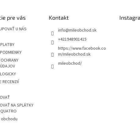
ie pre vás
Kontakt
Instagr
UPOVAŤ U NÁS
info
@
mileobchod.sk
+421948901415
 PLATBY
https://www.facebook.co
PODMIENKY
m/mileobchod.sk
 OCHRANY
mileobchod/
 ÚDAJOV
OLOGICKY
 RECENZIÍ
POVAŤ
OVAŤ NA SPLÁTKY
Z QUATRO
 obchodu