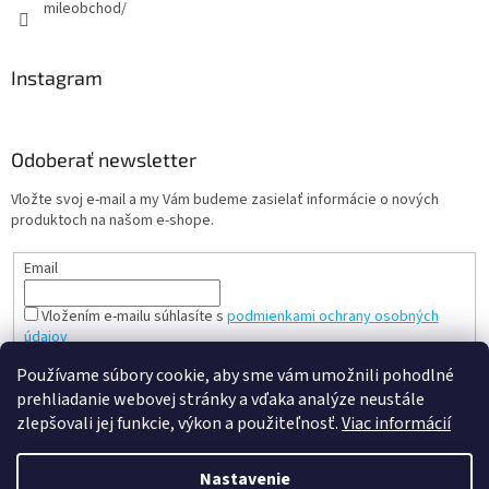
mileobchod/
Instagram
Odoberať newsletter
Vložte svoj e-mail a my Vám budeme zasielať informácie o nových
produktoch na našom e-shope.
Email
Vložením e-mailu súhlasíte s
podmienkami ochrany osobných
údajov
PRIHLÁSIŤ SA
Používame súbory cookie, aby sme vám umožnili pohodlné
prehliadanie webovej stránky a vďaka analýze neustále
zlepšovali jej funkcie, výkon a použiteľnosť.
Viac informácií
Vytvoril Shoptet
Nastavenie