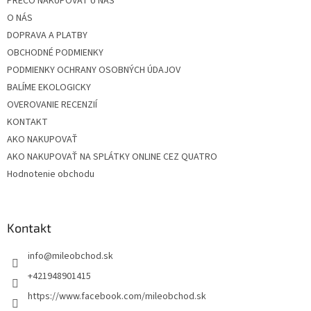
PREČO NAKUPOVAŤ U NÁS
i
O NÁS
e
DOPRAVA A PLATBY
OBCHODNÉ PODMIENKY
PODMIENKY OCHRANY OSOBNÝCH ÚDAJOV
BALÍME EKOLOGICKY
OVEROVANIE RECENZIÍ
KONTAKT
AKO NAKUPOVAŤ
AKO NAKUPOVAŤ NA SPLÁTKY ONLINE CEZ QUATRO
Hodnotenie obchodu
Kontakt
info
@
mileobchod.sk
+421948901415
https://www.facebook.com/mileobchod.sk