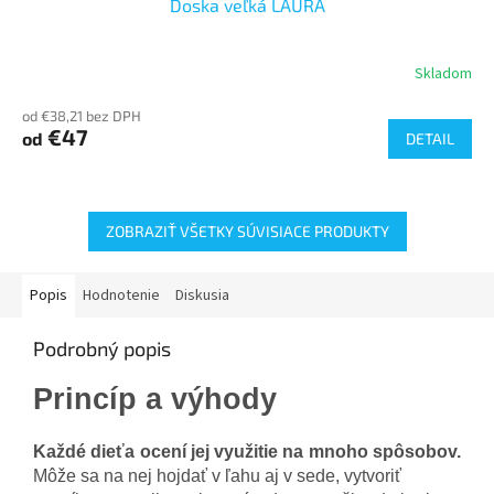
Doska veľká LAURA
Skladom
od €38,21 bez DPH
€47
od
DETAIL
ZOBRAZIŤ VŠETKY SÚVISIACE PRODUKTY
Popis
Hodnotenie
Diskusia
Podrobný popis
Princíp a výhody
Každé dieťa ocení jej využitie na mnoho spôsobov.
Môže sa na nej hojdať v ľahu aj v sede, vytvoriť