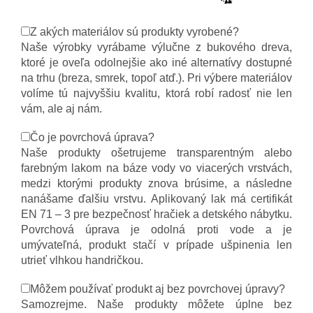
Z akých materiálov sú produkty vyrobené?
Naše výrobky vyrábame výlučne z bukového dreva,
ktoré je oveľa odolnejšie ako iné alternatívy dostupné
na trhu (breza, smrek, topoľ atď.). Pri výbere materiálov
volíme tú najvyššiu kvalitu, ktorá robí radosť nie len
vám, ale aj nám.
Čo je povrchová úprava?
Naše produkty ošetrujeme transparentným alebo
farebným lakom na báze vody vo viacerých vrstvách,
medzi ktorými produkty znova brúsime, a následne
nanášame ďalšiu vrstvu. Aplikovaný lak má certifikát
EN 71 – 3 pre bezpečnosť hračiek a detského nábytku.
Povrchová úprava je odolná proti vode a je
umývateľná, produkt stačí v prípade ušpinenia len
utrieť vlhkou handričkou.
Môžem používať produkt aj bez povrchovej úpravy?
Samozrejme. Naše produkty môžete úplne bez