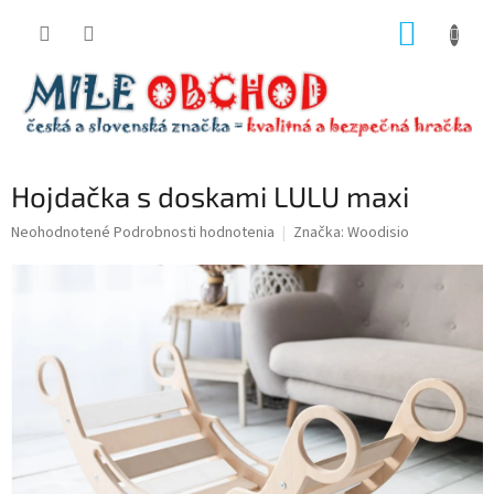
Prejsť
NÁKUP
na
obsah
KOŠÍK
Hojdačka s doskami LULU maxi
Priemerné
Neohodnotené
Podrobnosti hodnotenia
Značka:
Woodisio
hodnotenie
produktu
je
0,0
z
5
hviezdičiek.