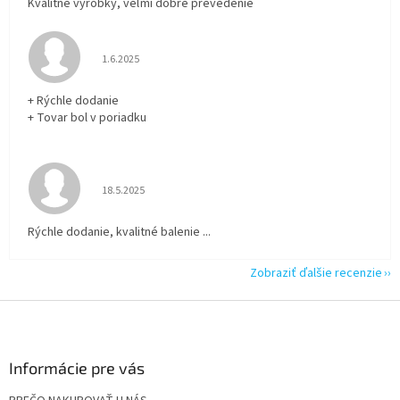
Kvalitné výrobky, veľmi dobré prevedenie
Hodnotenie obchodu je 5 z 5 hviezdičiek.
1.6.2025
+ Rýchle dodanie
+ Tovar bol v poriadku
Hodnotenie obchodu je 5 z 5 hviezdičiek.
18.5.2025
Rýchle dodanie, kvalitné balenie ...
Zobraziť ďalšie recenzie
Z
á
p
ä
Informácie pre vás
t