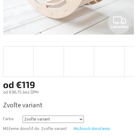
Z
ZADARMO
A
D
A
R
M
od
€119
od
€96,75
bez DPH
O
Jednotková
Zvoľte variant
cena:
Farba
Môžeme doručiť do:
Zvoľte variant
Možnosti doručenia