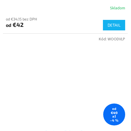
Skladom
od €34,15 bez DPH
€42
od
DETAIL
Kód:
WOODVLP
od
€49
až
–4 %