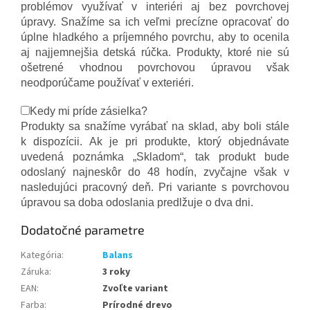
problémov využívať v interiéri aj bez povrchovej
úpravy. Snažíme sa ich veľmi precízne opracovať do
úplne hladkého a príjemného povrchu, aby to ocenila
aj najjemnejšia detská rúčka. Produkty, ktoré nie sú
ošetrené vhodnou povrchovou úpravou však
neodporúčame používať v exteriéri.
Kedy mi príde zásielka?
Produkty sa snažíme vyrábať na sklad, aby boli stále
k dispozícii. Ak je pri produkte, ktorý objednávate
uvedená poznámka „Skladom“, tak produkt bude
odoslaný najneskôr do 48 hodín, zvyčajne však v
nasledujúci pracovný deň. Pri variante s povrchovou
úpravou sa doba odoslania predlžuje o dva dni.
Dodatočné parametre
Kategória
:
Balans
Záruka
:
3 roky
EAN
:
Zvoľte variant
Farba
:
Prírodné drevo