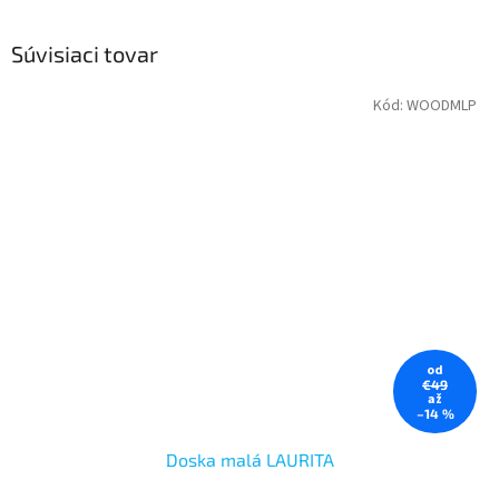
Súvisiaci tovar
Kód:
WOODMLP
od
€49
až
–14 %
Doska malá LAURITA