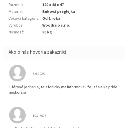
Rozmer
:
120 x 48 x 47
Material
:
Buková preglejka
Veková kategória
:
Od 1 roka
Výrobca
:
Woodisio s.r.o.
Nosnosť
:
80 kg
Hodnotenie obchodu je 5 z 5 hviezdičiek.
6.9.2025
+ férové jednanie, telefonicky ma informovali že ,zásielka príde
neskoršie
Hodnotenie obchodu je 5 z 5 hviezdičiek.
10.7.2025