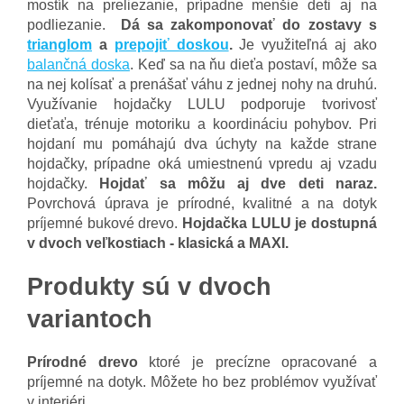
mostík na preliezanie, prípadne menšie deti aj na
podliezanie.
Dá sa zakomponovať do zostavy s
trianglom
a
prepojiť doskou
.
Je využiteľná aj ako
balančná doska
. Keď sa na ňu dieťa postaví, môže sa
na nej kolísať a prenášať váhu z jednej nohy na druhú.
Využívanie hojdačky LULU podporuje tvorivosť
dieťaťa, trénuje motoriku a koordináciu pohybov. Pri
hojdaní mu pomáhajú dva úchyty na každe strane
hojdačky, prípadne oká umiestnenú vpredu aj vzadu
hojdačky.
Hojdať sa môžu aj dve deti naraz.
Povrchová úprava je prírodné, kvalitné a na dotyk
príjemné bukové drevo.
Hojdačka LULU je dostupná
v dvoch veľkostiach - klasická a
MAXI.
Produkty sú v dvoch
variantoch
Prírodné drevo
ktoré je precízne opracované a
príjemné na dotyk. Môžete ho bez problémov využívať
v interiéri.