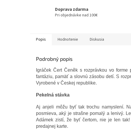
Doprava zdarma
Pri objednávke nad 100€
Popis
Hodnotenie
Diskusia
Podrobný popis
Igráček Čert Čeněk s rozprávkou vo forme
fantáziu, pamäť a slovnú zásobu detí. S rozp
Vyrobené v Českej republike
.
Pekelná stávka
Aj anjeli môžu byť tak trochu namyslení.
Na
posmieva, aký je strašne pomalý a lenivý.
Le
Adámek zistí, že byť čertom, nie je len ta
predajnej karte.