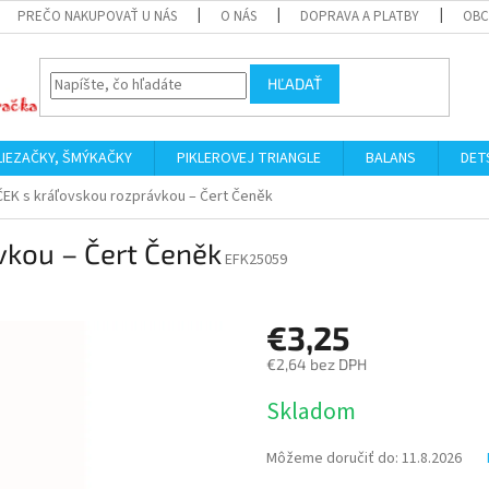
PREČO NAKUPOVAŤ U NÁS
O NÁS
DOPRAVA A PLATBY
OBC
HĽADAŤ
LIEZAČKY, ŠMÝKAČKY
PIKLEROVEJ TRIANGLE
BALANS
DET
EK s kráľovskou rozprávkou – Čert Čeněk
vkou – Čert Čeněk
EFK25059
€3,25
€2,64 bez DPH
Jednotková
Skladom
cena:
Môžeme doručiť do:
11.8.2026