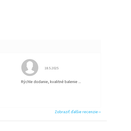
 5 z 5 hviezdičiek.
Hodnotenie obchodu je 5 z 5 hviezdičiek.
18.5.2025
Rýchle dodanie, kvalitné balenie ...
Zobraziť ďalšie recenzie