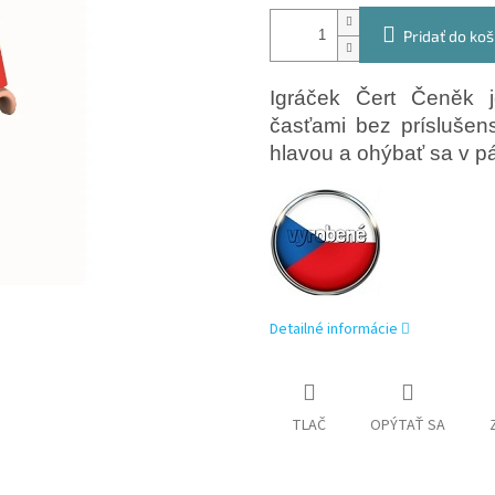
Pridať do koš
Igráček Čert Čeněk j
časťami bez príslušen
hlavou a ohýbať sa v p
Detailné informácie
TLAČ
OPÝTAŤ SA