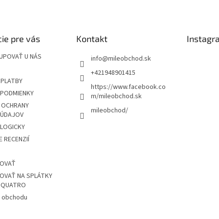
ie pre vás
Kontakt
Instagr
UPOVAŤ U NÁS
info
@
mileobchod.sk
+421948901415
 PLATBY
https://www.facebook.co
PODMIENKY
m/mileobchod.sk
 OCHRANY
mileobchod/
 ÚDAJOV
OLOGICKY
 RECENZIÍ
POVAŤ
OVAŤ NA SPLÁTKY
Z QUATRO
 obchodu