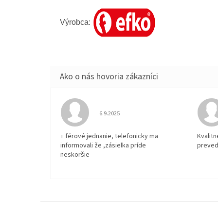
Výrobca:
Hodnotenie obchodu je 5 z 5 hviezdičiek.
6.9.2025
+ férové jednanie, telefonicky ma
Kvalit
informovali že ,zásielka príde
preved
neskoršie
Z
á