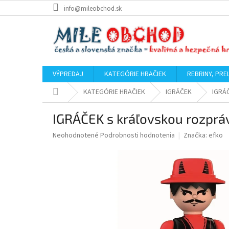
Prejsť
info@mileobchod.sk
na
obsah
VÝPREDAJ
KATEGÓRIE HRAČIEK
REBRINY, PRE
Domov
KATEGÓRIE HRAČIEK
IGRÁČEK
IGRÁČ
IGRÁČEK s kráľovskou rozprá
Priemerné
Neohodnotené
Podrobnosti hodnotenia
Značka:
efko
hodnotenie
produktu
je
0,0
z
5
hviezdičiek.