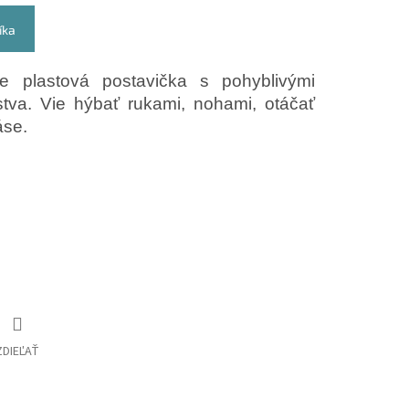
íka
e plastová postavička s pohyblivými
stva. Vie hýbať rukami, nohami, otáčať
áse.
ZDIEĽAŤ