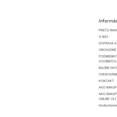
p
ä
t
Informác
i
e
PREČO NAK
O NÁS
DOPRAVA A
OBCHODNÉ 
PODMIENKY
OSOBNÝCH
BALÍME EK
OVEROVANIE
KONTAKT
AKO NAKU
AKO NAKUP
ONLINE CE
Hodnotenie