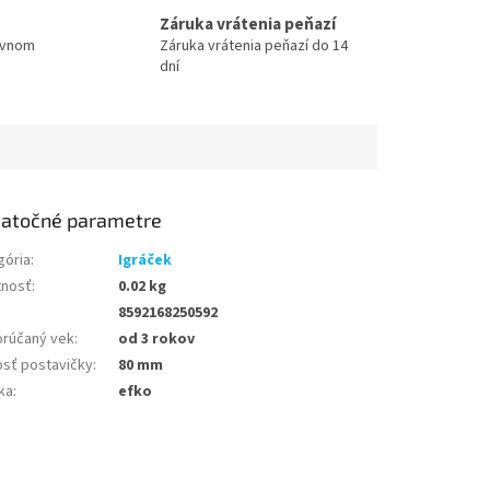
Záruka vrátenia peňazí
ovnom
Záruka vrátenia peňazí do 14
dní
atočné parametre
gória
:
Igráček
nosť
:
0.02 kg
8592168250592
rúčaný vek
:
od 3 rokov
osť postavičky
:
80 mm
ka
:
efko