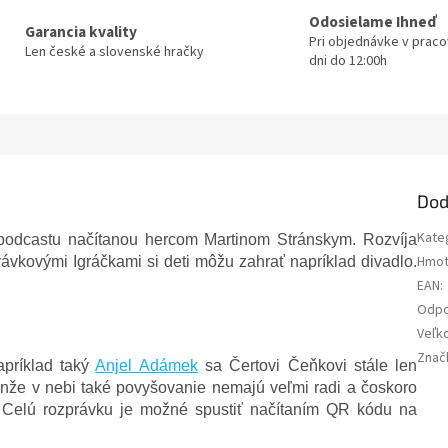
Odosielame Ihneď
Garancia kvality
Pri objednávke v prac
Len české a slovenské hračky
dni do 12:00h
Dod
Kate
 podcastu načítanou hercom
Martinom Stránskym.
Rozvíja
Hmot
rávkovými Igráčkami si deti môžu zahrať napríklad divadlo.
EAN
:
Odpo
Veľk
Znač
príklad taký
Anjel Adámek
sa Čertovi Čeňkovi stále len
nže v nebi také povyšovanie nemajú veľmi radi a čoskoro
k! Celú rozprávku je možné spustiť načítaním QR kódu na