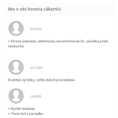
Hodnotenie obchodu je 5 z 5 hviezdičiek.
6.9.2025
+ férové jednanie, telefonicky ma informovali že ,zásielka príde
neskoršie
Hodnotenie obchodu je 5 z 5 hviezdičiek.
10.7.2025
Kvalitné výrobky, veľmi dobré prevedenie
Hodnotenie obchodu je 5 z 5 hviezdičiek.
1.6.2025
+ Rýchle dodanie
+ Tovar bol v poriadku