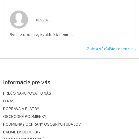
Hodnotenie obchodu je 5 z 5 hviezdičiek.
18.5.2025
Rýchle dodanie, kvalitné balenie ...
Zobraziť ďalšie recenzie
Z
á
p
ä
Informácie pre vás
t
PREČO NAKUPOVAŤ U NÁS
i
O NÁS
e
DOPRAVA A PLATBY
OBCHODNÉ PODMIENKY
PODMIENKY OCHRANY OSOBNÝCH ÚDAJOV
BALÍME EKOLOGICKY