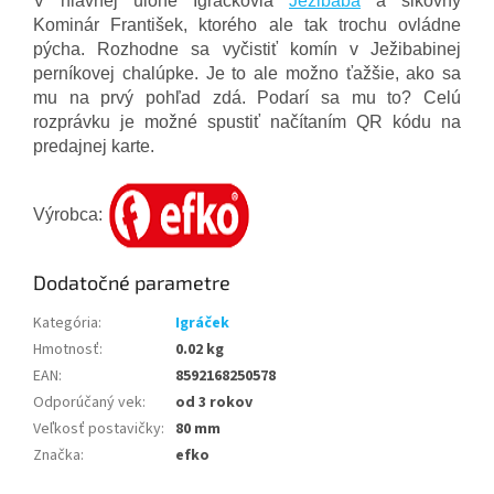
V hlavnej úlohe Igráčkovia
Ježibaba
a šikovný
Kominár František, ktorého ale tak trochu ovládne
pýcha. Rozhodne sa vyčistiť komín v Ježibabinej
perníkovej chalúpke. Je to ale možno ťažšie, ako sa
mu na prvý pohľad zdá. Podarí sa mu to? Celú
rozprávku je možné spustiť načítaním QR kódu na
predajnej karte.
Výrobca:
Dodatočné parametre
Kategória
:
Igráček
Hmotnosť
:
0.02 kg
EAN
:
8592168250578
Odporúčaný vek
:
od 3 rokov
Veľkosť postavičky
:
80 mm
Značka
:
efko