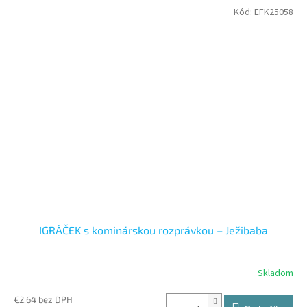
Kód:
EFK25058
IGRÁČEK s kominárskou rozprávkou – Ježibaba
Skladom
€2,64 bez DPH