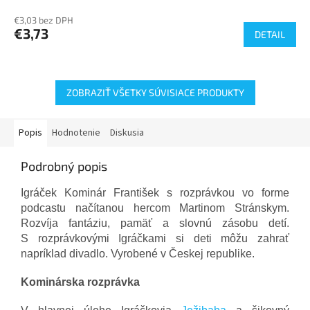
€3,03 bez DPH
€3,73
DETAIL
ZOBRAZIŤ VŠETKY SÚVISIACE PRODUKTY
Popis
Hodnotenie
Diskusia
Podrobný popis
Igráček Kominár František s rozprávkou vo forme
podcastu načítanou hercom
Martinom Stránskym.
Rozvíja fantáziu, pamäť a slovnú zásobu detí.
S rozprávkovými Igráčkami si deti môžu zahrať
napríklad divadlo.
Vyrobené v Českej republike
.
Kominárska rozprávka