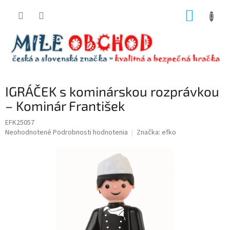
Prejsť
NÁKUP
na
obsah
KOŠÍK
IGRÁČEK s kominárskou rozprávkou
– Kominár František
EFK25057
Priemerné
Neohodnotené
Podrobnosti hodnotenia
Značka:
efko
hodnotenie
produktu
je
0,0
z
5
hviezdičiek.