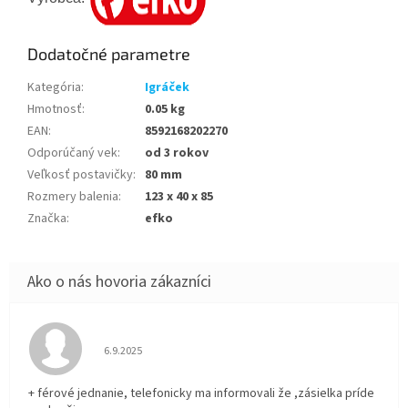
Dodatočné parametre
Kategória
:
Igráček
Hmotnosť
:
0.05 kg
EAN
:
8592168202270
Odporúčaný vek
:
od 3 rokov
Veľkosť postavičky
:
80 mm
Rozmery balenia
:
123 x 40 x 85
Značka
:
efko
Hodnotenie obchodu je 5 z 5 hviezdičiek.
6.9.2025
+ férové jednanie, telefonicky ma informovali že ,zásielka príde