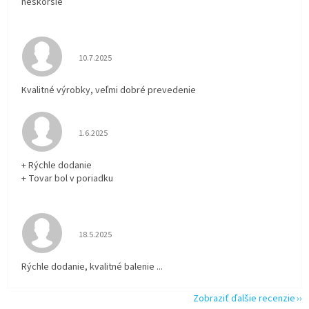
neskoršie
Hodnotenie obchodu je 5 z 5 hviezdičiek.
10.7.2025
Kvalitné výrobky, veľmi dobré prevedenie
Hodnotenie obchodu je 5 z 5 hviezdičiek.
1.6.2025
+ Rýchle dodanie
+ Tovar bol v poriadku
Hodnotenie obchodu je 5 z 5 hviezdičiek.
18.5.2025
Rýchle dodanie, kvalitné balenie ...
Zobraziť ďalšie recenzie