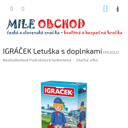
Prejsť
NÁKUP
na
obsah
KOŠÍK
IGRÁČEK Letuška s doplnkami
EFK20227
Priemerné
Neohodnotené
Podrobnosti hodnotenia
Značka:
efko
hodnotenie
produktu
je
0,0
z
5
hviezdičiek.