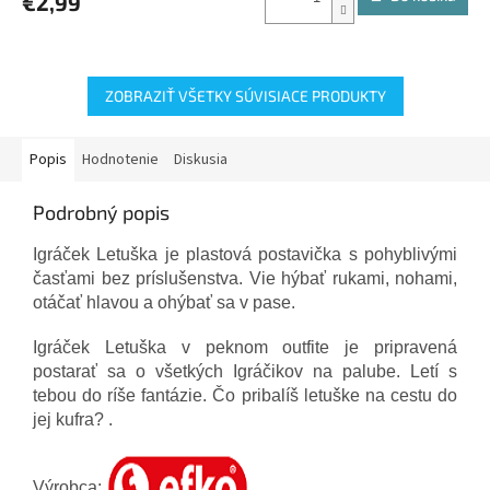
€2,99
ZOBRAZIŤ VŠETKY SÚVISIACE PRODUKTY
Popis
Hodnotenie
Diskusia
Podrobný popis
Igráček Letuška je plastová postavička s pohyblivými
časťami bez príslušenstva. Vie hýbať rukami, nohami,
otáčať hlavou a ohýbať sa v pase.
Igráček Letuška v peknom outfite je pripravená
postarať sa o všetkých Igráčikov na palube.
Letí s
tebou do ríše fantázie.
Čo pribalíš letuške na cestu do
jej kufra?
.
Výrobca: