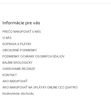
Z
á
p
ä
Informácie pre vás
t
PREČO NAKUPOVAŤ U NÁS
i
O NÁS
e
DOPRAVA A PLATBY
OBCHODNÉ PODMIENKY
PODMIENKY OCHRANY OSOBNÝCH ÚDAJOV
BALÍME EKOLOGICKY
OVEROVANIE RECENZIÍ
KONTAKT
AKO NAKUPOVAŤ
AKO NAKUPOVAŤ NA SPLÁTKY ONLINE CEZ QUATRO
Hodnotenie obchodu