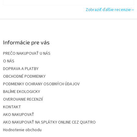
Zobraziť ďalšie recenzie
Z
á
p
ä
Informácie pre vás
t
PREČO NAKUPOVAŤ U NÁS
i
O NÁS
e
DOPRAVA A PLATBY
OBCHODNÉ PODMIENKY
PODMIENKY OCHRANY OSOBNÝCH ÚDAJOV
BALÍME EKOLOGICKY
OVEROVANIE RECENZIÍ
KONTAKT
AKO NAKUPOVAŤ
AKO NAKUPOVAŤ NA SPLÁTKY ONLINE CEZ QUATRO
Hodnotenie obchodu