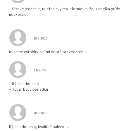
+ férové jednanie, telefonicky ma informovali že ,zásielka príde
neskoršie
Hodnotenie obchodu je 5 z 5 hviezdičiek.
10.7.2025
Kvalitné výrobky, veľmi dobré prevedenie
Hodnotenie obchodu je 5 z 5 hviezdičiek.
1.6.2025
+ Rýchle dodanie
+ Tovar bol v poriadku
Hodnotenie obchodu je 5 z 5 hviezdičiek.
18.5.2025
Rýchle dodanie, kvalitné balenie ...