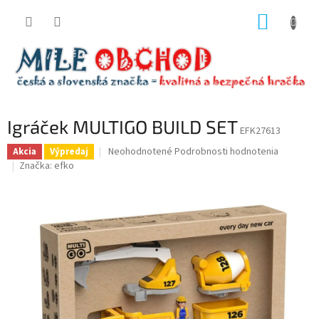
Prejsť
NÁKUP
na
obsah
KOŠÍK
Igráček MULTIGO BUILD SET
EFK27613
Priemerné
Neohodnotené
Podrobnosti hodnotenia
Akcia
Výpredaj
hodnotenie
Značka:
efko
produktu
je
0,0
z
5
hviezdičiek.