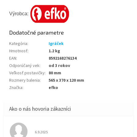
Výrobca:
Dodatočné parametre
Kategória
:
Igráček
Hmotnosť
:
1.2 kg
EAN
:
8592168276134
Odporúčaný vek
:
od 3 rokov
Veľkosť postavičky
:
80 mm
Rozmery balenia
:
565 x 370 x 120 mm
Značka
:
efko
Hodnotenie obchodu je 5 z 5 hviezdičiek.
6.9.2025