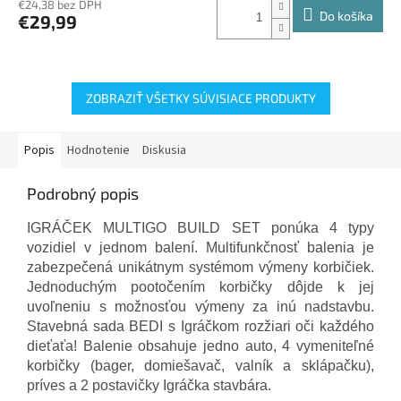
€24,38 bez DPH
Do košíka
€29,99
ZOBRAZIŤ VŠETKY SÚVISIACE PRODUKTY
Popis
Hodnotenie
Diskusia
Podrobný popis
IGRÁČEK MULTIGO BUILD SET ponúka 4 typy
vozidiel v jednom balení. Multifunkčnosť balenia je
zabezpečená unikátnym systémom výmeny korbičiek.
Jednoduchým pootočením korbičky dôjde k jej
uvoľneniu s možnosťou výmeny za inú nadstavbu.
Stavebná sada BEDI s Igráčkom rozžiari oči každého
dieťaťa! Balenie obsahuje jedno auto, 4 vymeniteľné
korbičky (bager, domiešavač, valník a sklápačku),
príves a 2 postavičky Igráčka stavbára.