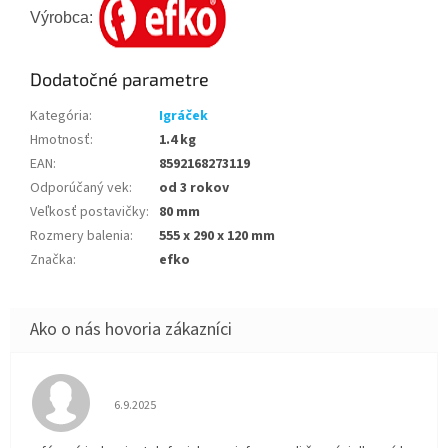
Výrobca:
Dodatočné parametre
Kategória
:
Igráček
Hmotnosť
:
1.4 kg
EAN
:
8592168273119
Odporúčaný vek
:
od 3 rokov
Veľkosť postavičky
:
80 mm
Rozmery balenia
:
555 x 290 x 120 mm
Značka
:
efko
Hodnotenie obchodu je 5 z 5 hviezdičiek.
6.9.2025