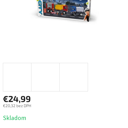
€24,99
€20,32 bez DPH
Jednotková
Skladom
cena: