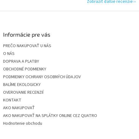
Zobraziť ďalšie recenzie
Z
á
p
ä
Informácie pre vás
t
PREČO NAKUPOVAŤ U NÁS
i
O NÁS
e
DOPRAVA A PLATBY
OBCHODNÉ PODMIENKY
PODMIENKY OCHRANY OSOBNÝCH ÚDAJOV
BALÍME EKOLOGICKY
OVEROVANIE RECENZIÍ
KONTAKT
AKO NAKUPOVAŤ
AKO NAKUPOVAŤ NA SPLÁTKY ONLINE CEZ QUATRO
Hodnotenie obchodu