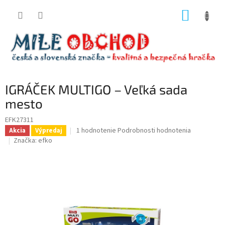
Prejsť
NÁKUP
na
obsah
KOŠÍK
IGRÁČEK MULTIGO – Veľká sada
mesto
EFK27311
Priemerné
1 hodnotenie
Podrobnosti hodnotenia
Akcia
Výpredaj
hodnotenie
Značka:
efko
produktu
je
5,0
z
5
hviezdičiek.