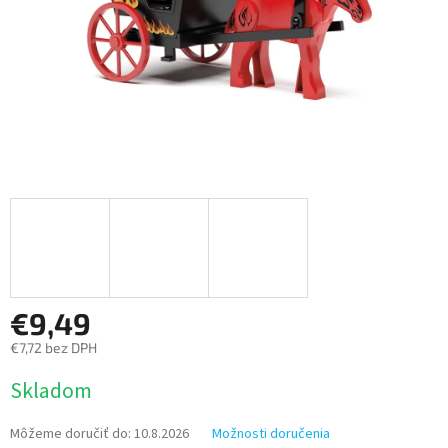
€9,49
€7,72 bez DPH
Jednotková
Skladom
cena:
Môžeme doručiť do:
10.8.2026
Možnosti doručenia