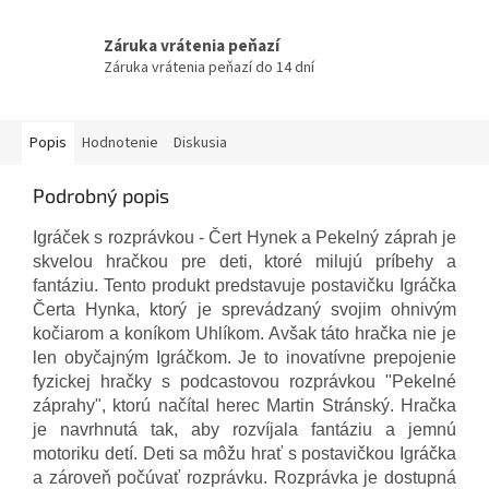
Záruka vrátenia peňazí
Záruka vrátenia peňazí do 14 dní
Popis
Hodnotenie
Diskusia
Podrobný popis
Igráček s rozprávkou - Čert Hynek a Pekelný záprah je
skvelou hračkou pre deti, ktoré milujú príbehy a
fantáziu. Tento produkt predstavuje postavičku Igráčka
Čerta Hynka, ktorý je sprevádzaný svojim ohnivým
kočiarom a koníkom Uhlíkom. Avšak táto hračka nie je
len obyčajným Igráčkom. Je to inovatívne prepojenie
fyzickej hračky s podcastovou rozprávkou "Pekelné
záprahy", ktorú načítal herec Martin Stránský. Hračka
je navrhnutá tak, aby rozvíjala fantáziu a jemnú
motoriku detí. Deti sa môžu hrať s postavičkou Igráčka
a zároveň počúvať rozprávku. Rozprávka je dostupná