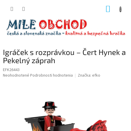
Prejsť
NÁKUP
na
obsah
KOŠÍK
Igráček s rozprávkou – Čert Hynek a
Pekelný záprah
EFK26443
Priemerné
Neohodnotené
Podrobnosti hodnotenia
Značka:
efko
hodnotenie
produktu
je
0,0
z
5
hviezdičiek.