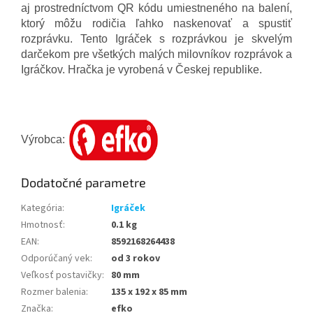
aj prostredníctvom QR kódu umiestneného na balení,
ktorý môžu rodičia ľahko naskenovať a spustiť
rozprávku. Tento Igráček s rozprávkou je skvelým
darčekom pre všetkých malých milovníkov rozprávok a
Igráčkov. Hračka je vyrobená v Českej republike.
Výrobca:
Dodatočné parametre
Kategória
:
Igráček
Hmotnosť
:
0.1 kg
EAN
:
8592168264438
Odporúčaný vek
:
od 3 rokov
Veľkosť postavičky
:
80 mm
Rozmer balenia
:
135 x 192 x 85 mm
Značka
:
efko