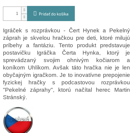
Pridať do košíka
Igráček s rozprávkou - Čert Hynek a Pekelný
záprah je skvelou hračkou pre deti, ktoré milujú
príbehy a fantáziu.
Tento produkt predstavuje
postavičku Igráčka Čerta Hynka, ktorý je
sprevádzaný svojim ohnivým kočiarom a
koníkom Uhlíkom.
Avšak táto hračka nie je len
obyčajným igračkom.
Je to inovatívne prepojenie
fyzickej hračky s podcastovou rozprávkou
"Pekelné záprahy", ktorú načítal herec Martin
Stránský
.