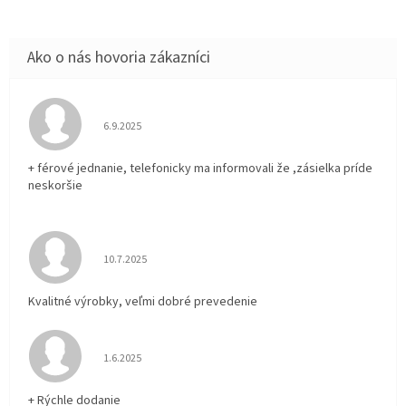
Hodnotenie obchodu je 5 z 5 hviezdičiek.
6.9.2025
+ férové jednanie, telefonicky ma informovali že ,zásielka príde
neskoršie
Hodnotenie obchodu je 5 z 5 hviezdičiek.
10.7.2025
Kvalitné výrobky, veľmi dobré prevedenie
Hodnotenie obchodu je 5 z 5 hviezdičiek.
1.6.2025
+ Rýchle dodanie