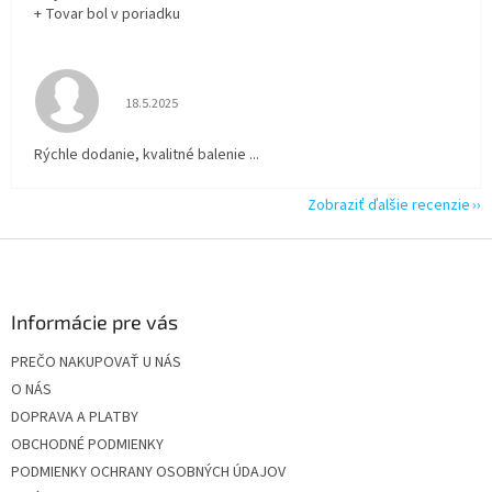
+ Tovar bol v poriadku
Hodnotenie obchodu je 5 z 5 hviezdičiek.
18.5.2025
Rýchle dodanie, kvalitné balenie ...
Zobraziť ďalšie recenzie
Z
á
p
ä
Informácie pre vás
t
PREČO NAKUPOVAŤ U NÁS
i
O NÁS
e
DOPRAVA A PLATBY
OBCHODNÉ PODMIENKY
PODMIENKY OCHRANY OSOBNÝCH ÚDAJOV