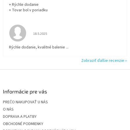
+ Rýchle dodanie
+ Tovar bol v poriadku
Hodnotenie obchodu je 5 z 5 hviezdičiek.
18.5.2025
Rýchle dodanie, kvalitné balenie ...
Zobraziť ďalšie recenzie
Z
á
p
ä
Informácie pre vás
t
PREČO NAKUPOVAŤ U NÁS
i
O NÁS
e
DOPRAVA A PLATBY
OBCHODNÉ PODMIENKY