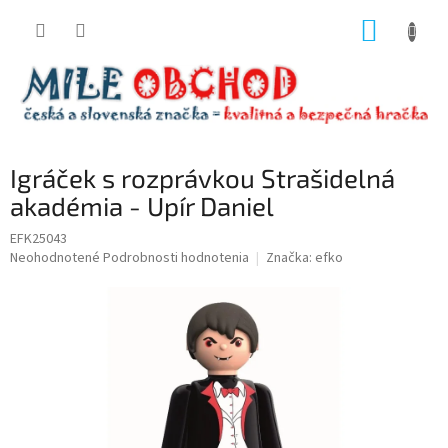
Prejsť
NÁKUP
na
obsah
KOŠÍK
Igráček s rozprávkou Strašidelná
akadémia - Upír Daniel
EFK25043
Priemerné
Neohodnotené
Podrobnosti hodnotenia
Značka:
efko
hodnotenie
produktu
je
0,0
z
5
hviezdičiek.