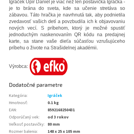
Igráček Upír Daniel je viac než len postavička Igráčka -
je to brána do sveta, kde sa učenie stretáva so
zábavou. Táto hračka je navrhnutá tak, aby podnietila
zvedavosť vašich detí a povzbudila ich k objavovaniu
nových vecí. S príbehom, ktorý je možné spustiť
jednoduchým naskenovaním QR kódu na predajnej
karte, sa stane vaše dieťa súčasťou vzrušujúceho
príbehu o živote na Strašidelnej akadémii.
Výrobca:
Dodatočné parametre
Kategória
:
Igráček
Hmotnosť
:
0.1 kg
EAN
:
8592168250431
Odporúčaný vek
:
od 3 rokov
Veľkosť postavičky
:
80 mm
Rozmer balenia
:
148 x 25 x 105 mm