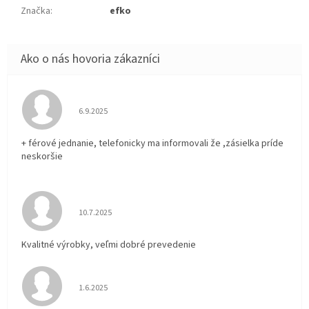
Značka
:
efko
Hodnotenie obchodu je 5 z 5 hviezdičiek.
6.9.2025
+ férové jednanie, telefonicky ma informovali že ,zásielka príde
neskoršie
Hodnotenie obchodu je 5 z 5 hviezdičiek.
10.7.2025
Kvalitné výrobky, veľmi dobré prevedenie
Hodnotenie obchodu je 5 z 5 hviezdičiek.
1.6.2025