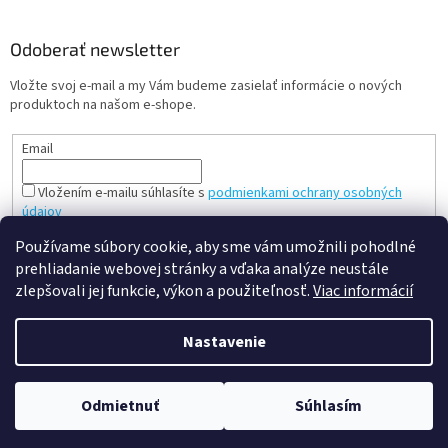
Odoberať newsletter
Vložte svoj e-mail a my Vám budeme zasielať informácie o nových
produktoch na našom e-shope.
Email
Vložením e-mailu súhlasíte s
podmienkami ochrany osobných
údajov
PRIHLÁSIŤ SA
Používame súbory cookie, aby sme vám umožnili pohodlné
prehliadanie webovej stránky a vďaka analýze neustále
zlepšovali jej funkcie, výkon a použiteľnosť.
Viac informácií
Vytvoril Shoptet
Nastavenie
Copyright 2026
slovenská a česká hračka - mileobchod.sk
.
Odmietnuť
Súhlasím
Všetky práva vyhradené.
Upraviť nastavenie cookies