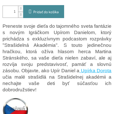
Pridať do košíka
Preneste svoje dieťa do tajomného sveta fantázie
s novým Igráčkom Upírom Danielom, ktorý
prichádza s exkluzívnym podcastom rozprávky
"Strašidelná Akadémia". S touto jedinečnou
hračkou, ktorá ožíva hlasom herca Martina
Stránského, sa vaše dieťa nielen zabaví, ale aj
rozvíja svoju predstavivosť, pamäť a slovnú
zásobu. Objavte, ako Upír Daniel a
Upírka Dorota
učia malé strašidlá na Strašidelnej akadémii a
nechajte vaše deti byť súčasťou ich
dobrodružstiev!