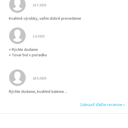
Hodnotenie obchodu je 5 z 5 hviezdičiek.
10.7.2025
Kvalitné výrobky, veľmi dobré prevedenie
Hodnotenie obchodu je 5 z 5 hviezdičiek.
1.6.2025
+ Rýchle dodanie
+ Tovar bol v poriadku
Hodnotenie obchodu je 5 z 5 hviezdičiek.
18.5.2025
Rýchle dodanie, kvalitné balenie ...
Zobraziť ďalšie recenzie
Z
á