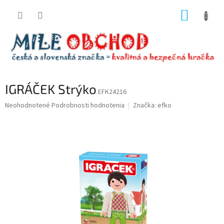
Prejsť
NÁKUP
na
obsah
KOŠÍK
IGRÁČEK Strýko
EFK24216
Priemerné
Neohodnotené
Podrobnosti hodnotenia
Značka:
efko
hodnotenie
produktu
je
0,0
z
5
hviezdičiek.