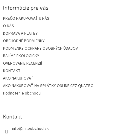
p
ä
Informácie pre vás
t
PREČO NAKUPOVAŤ U NÁS
i
O NÁS
e
DOPRAVA A PLATBY
OBCHODNÉ PODMIENKY
PODMIENKY OCHRANY OSOBNÝCH ÚDAJOV
BALÍME EKOLOGICKY
OVEROVANIE RECENZIÍ
KONTAKT
AKO NAKUPOVAŤ
AKO NAKUPOVAŤ NA SPLÁTKY ONLINE CEZ QUATRO
Hodnotenie obchodu
Kontakt
info
@
mileobchod.sk