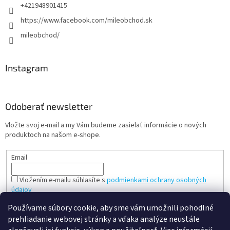
+421948901415
https://www.facebook.com/mileobchod.sk
mileobchod/
Instagram
Odoberať newsletter
Vložte svoj e-mail a my Vám budeme zasielať informácie o nových
produktoch na našom e-shope.
Email
Vložením e-mailu súhlasíte s
podmienkami ochrany osobných
údajov
PRIHLÁSIŤ SA
Používame súbory cookie, aby sme vám umožnili pohodlné
prehliadanie webovej stránky a vďaka analýze neustále