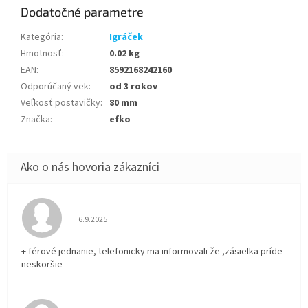
Dodatočné parametre
Kategória
:
Igráček
Hmotnosť
:
0.02 kg
EAN
:
8592168242160
Odporúčaný vek
:
od 3 rokov
Veľkosť postavičky
:
80 mm
Značka
:
efko
Hodnotenie obchodu je 5 z 5 hviezdičiek.
6.9.2025
+ férové jednanie, telefonicky ma informovali že ,zásielka príde
neskoršie