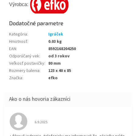
Výrobca:
Dodatočné parametre
Kategória
:
Igráček
Hmotnosť
:
0.03 kg
EAN
:
8592168204250
Odporúčaný vek
:
od 3 rokov
Veľkosť postavičky
:
80 mm
Rozmery balenia
:
123 x 40 x 85
Značka
:
efko
Hodnotenie obchodu je 5 z 5 hviezdičiek.
6.9.2025