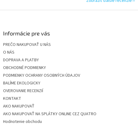
Zobraziť ďalšie recenzie
Z
á
p
ä
Informácie pre vás
t
PREČO NAKUPOVAŤ U NÁS
i
O NÁS
e
DOPRAVA A PLATBY
OBCHODNÉ PODMIENKY
PODMIENKY OCHRANY OSOBNÝCH ÚDAJOV
BALÍME EKOLOGICKY
OVEROVANIE RECENZIÍ
KONTAKT
AKO NAKUPOVAŤ
AKO NAKUPOVAŤ NA SPLÁTKY ONLINE CEZ QUATRO
Hodnotenie obchodu