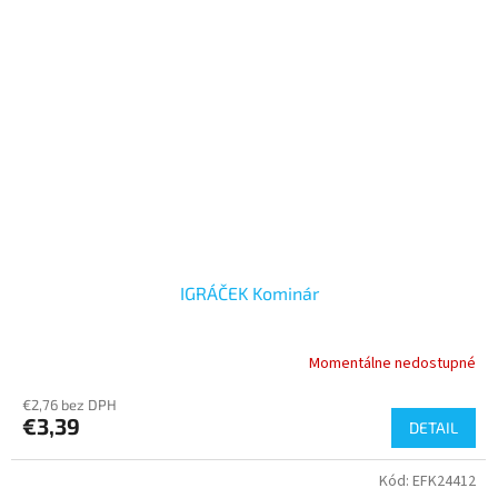
IGRÁČEK Kominár
Momentálne nedostupné
€2,76 bez DPH
€3,39
DETAIL
Kód:
EFK24412