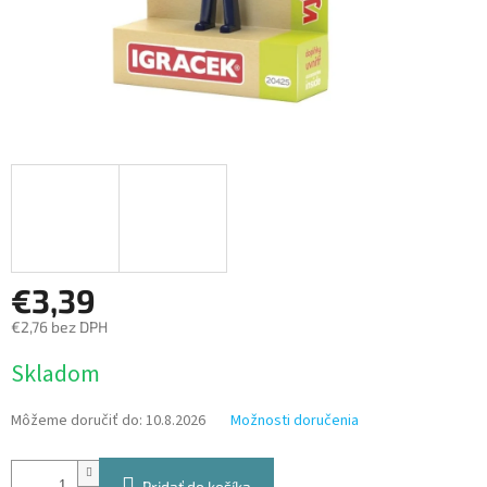
€3,39
€2,76 bez DPH
Jednotková
Skladom
cena:
Môžeme doručiť do:
10.8.2026
Možnosti doručenia
Pridať do košíka