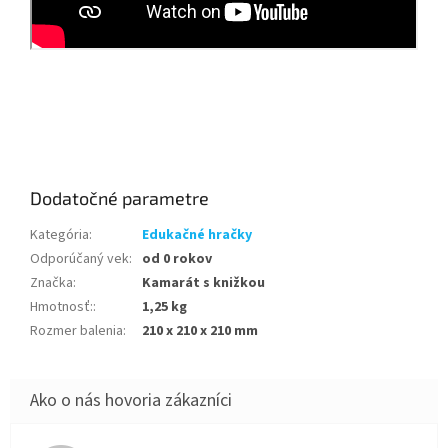
Dodatočné parametre
Kategória
:
Edukačné hračky
Odporúčaný vek
:
od 0 rokov
Značka
:
Kamarát s knižkou
Hmotnosť:
:
1,25 kg
Rozmer balenia
:
210 x 210 x 210 mm