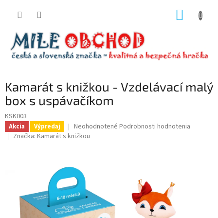
Prejsť
NÁKUP
na
obsah
KOŠÍK
Kamarát s knižkou - Vzdelávací malý
box s uspávačíkom
KSK003
Priemerné
Neohodnotené
Podrobnosti hodnotenia
Akcia
Výpredaj
hodnotenie
Značka:
Kamarát s knižkou
produktu
je
0,0
z
5
hviezdičiek.