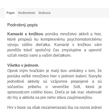
Popis
Hodnotenie
Diskusia
Podrobný popis
Kamarát s knižkou
ponúka množstvo aktivít a hier,
ktoré prispejú ku komplexnému psychomotorickému
vývoju vášho dieťatka. Kamarát s knižkou vám
pomôže tráviť spoločný čas zmysluplne a upevniť
vzťah medzi vami a vašim dieťatkom.
Všetko v jednom.
Oproti iným hračkám je malý box unikátny v tom, že
ponúka veľké množstvo hier v jednom balení. Navyše
jednotlivé aktivity sú vzájomne prepojené a sú
súčasťou príbehu o veveričke Sofi, ktorá je
sprievodcom celého boxu. Dieťa je tak viac vtiahnuté
do hry a aktivita sa pre neho stáva zaujímavejšou.
Hry v boxe sa však nezameriavajú iba na rozvoj jednej