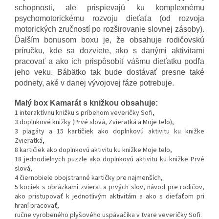
schopnosti, ale prispievajú ku komplexnému
psychomotorickému rozvoju dieťaťa (od rozvoja
motorických zručností po rozširovanie slovnej zásoby).
Ďalším bonusom boxu je, že obsahuje rodičovskú
príručku, kde sa dozviete, ako s danými aktivitami
pracovať a ako ich prispôsobiť vášmu dieťatku podľa
jeho veku. Bábätko tak bude dostávať presne také
podnety, aké v danej vývojovej fáze potrebuje.
Malý box Kamarát s knižkou obsahuje:
1 interaktívnu knižku s príbehom veveričky Sofi,
3 doplnkové knižky (Prvé slová, Zvieratká a Moje telo),
3 plagáty a 15 kartičiek ako doplnkovú aktivitu ku knižke
Zvieratká,
8 kartičiek ako doplnkovú aktivitu ku knižke Moje telo,
18 jednodielnych puzzle ako doplnkovú aktivitu ku knižke Prvé
slová,
4 čiernobiele obojstranné kartičky pre najmenších,
5 kociek s obrázkami zvierat a prvých slov, návod pre rodičov,
ako pristupovať k jednotlivým aktivitám a ako s dieťaťom pri
hraní pracovať,
ručne vyrobeného plyšového uspávačika v tvare veveričky Sofi.