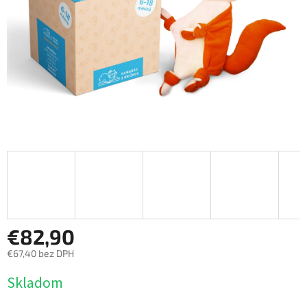
€82,90
€67,40 bez DPH
Jednotková
Skladom
cena: