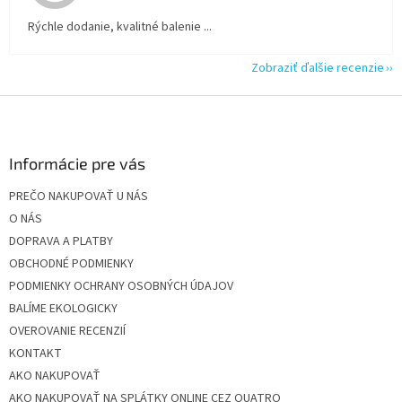
Rýchle dodanie, kvalitné balenie ...
Zobraziť ďalšie recenzie
Z
á
p
ä
Informácie pre vás
t
PREČO NAKUPOVAŤ U NÁS
i
O NÁS
e
DOPRAVA A PLATBY
OBCHODNÉ PODMIENKY
PODMIENKY OCHRANY OSOBNÝCH ÚDAJOV
BALÍME EKOLOGICKY
OVEROVANIE RECENZIÍ
KONTAKT
AKO NAKUPOVAŤ
AKO NAKUPOVAŤ NA SPLÁTKY ONLINE CEZ QUATRO