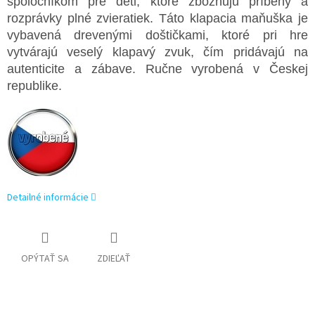
spoločníkom pre deti, ktoré zbožňujú príbehy a
rozprávky plné zvieratiek. Táto klapacia maňuška je
vybavená drevenými doštičkami, ktoré pri hre
vytvárajú veselý klapavý zvuk, čím pridávajú na
autenticite a zábave. Ručne vyrobená v Českej
republike.
Detailné informácie
OPÝTAŤ SA
ZDIEĽAŤ