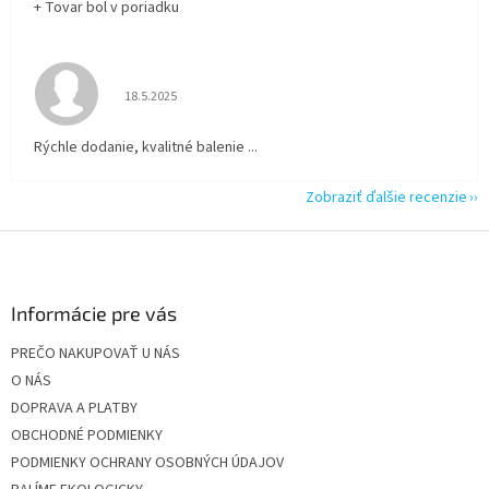
+ Tovar bol v poriadku
Hodnotenie obchodu je 5 z 5 hviezdičiek.
18.5.2025
Rýchle dodanie, kvalitné balenie ...
Zobraziť ďalšie recenzie
Z
á
p
ä
Informácie pre vás
t
PREČO NAKUPOVAŤ U NÁS
i
O NÁS
e
DOPRAVA A PLATBY
OBCHODNÉ PODMIENKY
PODMIENKY OCHRANY OSOBNÝCH ÚDAJOV