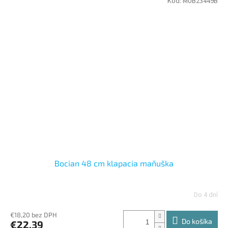
Kód:
MUB23449B
Bocian 48 cm klapacia maňuška
Do 4 dní
€18,20 bez DPH
Do košíka
€22,39