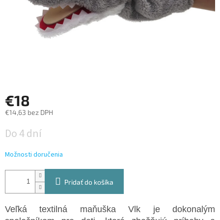
€18
€14,63 bez DPH
Jednotková
Do 4 dní
cena:
Možnosti doručenia
Pridať do košíka
Veľká textilná maňuška Vlk je dokonalým