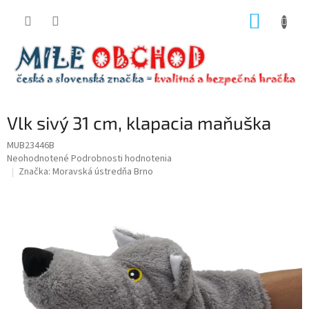
Prejsť
NÁKUP
na
obsah
KOŠÍK
Vlk sivý 31 cm, klapacia maňuška
MUB23446B
Priemerné
Neohodnotené
Podrobnosti hodnotenia
hodnotenie
Značka:
Moravská ústredňa Brno
produktu
je
0,0
z
5
hviezdičiek.