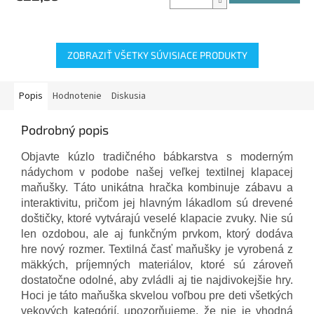
ZOBRAZIŤ VŠETKY SÚVISIACE PRODUKTY
Popis
Hodnotenie
Diskusia
Podrobný popis
Objavte kúzlo tradičného bábkarstva s moderným
nádychom v podobe našej veľkej textilnej klapacej
maňušky. Táto unikátna hračka kombinuje zábavu a
interaktivitu, pričom jej hlavným lákadlom sú drevené
doštičky, ktoré vytvárajú veselé klapacie zvuky. Nie sú
len ozdobou, ale aj funkčným prvkom, ktorý dodáva
hre nový rozmer. Textilná časť maňušky je vyrobená z
mäkkých, príjemných materiálov, ktoré sú zároveň
dostatočne odolné, aby zvládli aj tie najdivokejšie hry.
Hoci je táto maňuška skvelou voľbou pre deti všetkých
vekových kategórií, upozorňujeme, že nie je vhodná