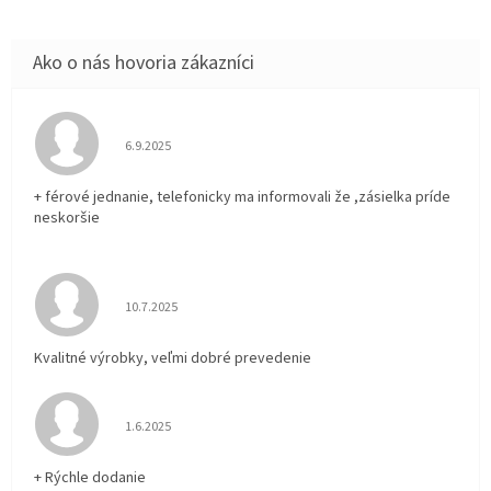
Hodnotenie obchodu je 5 z 5 hviezdičiek.
6.9.2025
+ férové jednanie, telefonicky ma informovali že ,zásielka príde
neskoršie
Hodnotenie obchodu je 5 z 5 hviezdičiek.
10.7.2025
Kvalitné výrobky, veľmi dobré prevedenie
Hodnotenie obchodu je 5 z 5 hviezdičiek.
1.6.2025
+ Rýchle dodanie