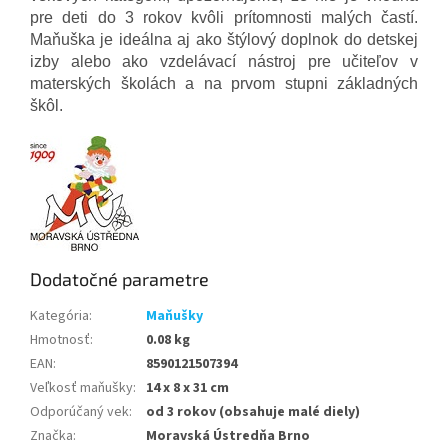
pre deti do 3 rokov kvôli prítomnosti malých častí.
Maňuška je ideálna aj ako štýlový doplnok do detskej
izby alebo ako vzdelávací nástroj pre učiteľov v
materských školách a na prvom stupni základných
škôl.
Dodatočné parametre
Kategória
:
Maňušky
Hmotnosť
:
0.08 kg
EAN
:
8590121507394
Veľkosť maňušky
:
14 x 8 x 31 cm
Odporúčaný vek
:
od 3 rokov (obsahuje malé diely)
Značka
:
Moravská Ústredňa Brno