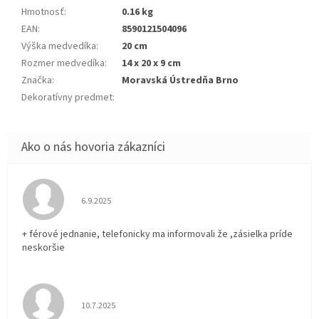
Hmotnosť
:
0.16 kg
EAN
:
8590121504096
Výška medvedíka
:
20 cm
Rozmer medvedíka
:
14 x 20 x 9 cm
Značka
:
Moravská Ústredňa Brno
Dekoratívny predmet
:
Hodnotenie obchodu je 5 z 5 hviezdičiek.
6.9.2025
+ férové jednanie, telefonicky ma informovali že ,zásielka príde
neskoršie
Hodnotenie obchodu je 5 z 5 hviezdičiek.
10.7.2025