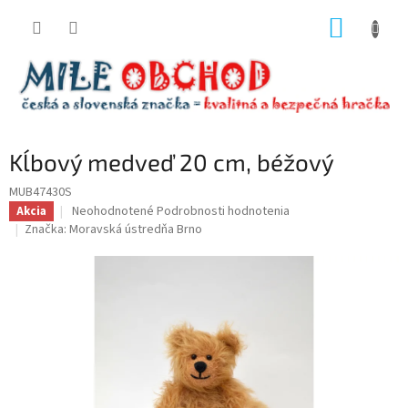
Prejsť
NÁKUP
na
obsah
KOŠÍK
Kĺbový medveď 20 cm, béžový
MUB47430S
Priemerné
Neohodnotené
Podrobnosti hodnotenia
Akcia
hodnotenie
Značka:
Moravská ústredňa Brno
produktu
je
0,0
z
5
hviezdičiek.