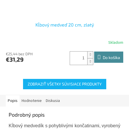
Kĺbový medveď 20 cm, zlatý
Skladom
€25,44 bez DPH
Do košíka
€31,29
ZOBRAZIŤ VŠETKY SÚVISIACE PRODUKTY
Popis
Hodnotenie
Diskusia
Podrobný popis
Kĺbový medvedík s pohyblivými končatinami, vyrobený