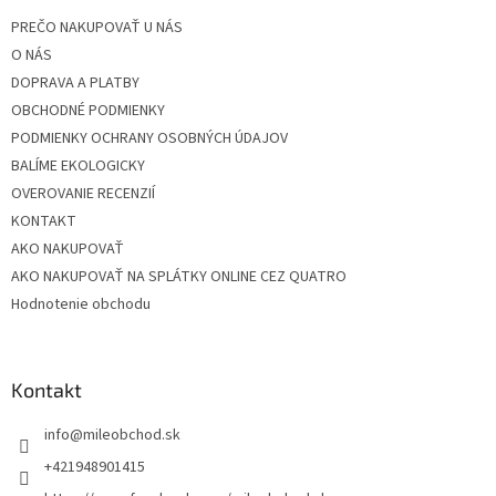
t
PREČO NAKUPOVAŤ U NÁS
i
O NÁS
e
DOPRAVA A PLATBY
OBCHODNÉ PODMIENKY
PODMIENKY OCHRANY OSOBNÝCH ÚDAJOV
BALÍME EKOLOGICKY
OVEROVANIE RECENZIÍ
KONTAKT
AKO NAKUPOVAŤ
AKO NAKUPOVAŤ NA SPLÁTKY ONLINE CEZ QUATRO
Hodnotenie obchodu
Kontakt
info
@
mileobchod.sk
+421948901415