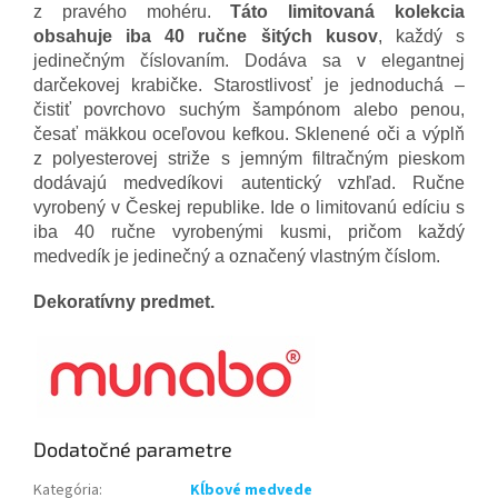
z pravého mohéru.
Táto limitovaná kolekcia
obsahuje iba 40 ručne šitých kusov
, každý s
jedinečným číslovaním. Dodáva sa v elegantnej
darčekovej krabičke. Starostlivosť je jednoduchá –
čistiť povrchovo suchým šampónom alebo penou,
česať mäkkou oceľovou kefkou. Sklenené oči a výplň
z polyesterovej striže s jemným filtračným pieskom
dodávajú medvedíkovi autentický vzhľad. Ručne
vyrobený v Českej republike. Ide o limitovanú edíciu s
iba 40 ručne vyrobenými kusmi, pričom každý
medvedík je jedinečný a označený vlastným číslom.
Dekoratívny predmet.
Dodatočné parametre
Kategória
:
Kĺbové medvede