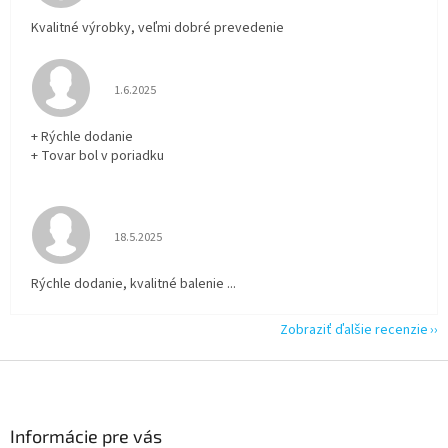
Kvalitné výrobky, veľmi dobré prevedenie
Hodnotenie obchodu je 5 z 5 hviezdičiek.
1.6.2025
+ Rýchle dodanie
+ Tovar bol v poriadku
Hodnotenie obchodu je 5 z 5 hviezdičiek.
18.5.2025
Rýchle dodanie, kvalitné balenie ...
Zobraziť ďalšie recenzie
Z
á
p
ä
Informácie pre vás