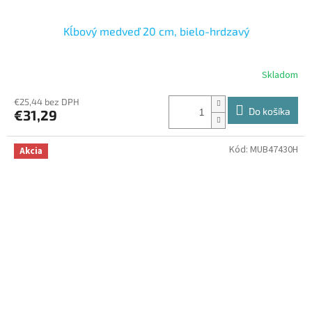
Kĺbový medveď 20 cm, bielo-hrdzavý
Skladom
€25,44 bez DPH
Do košíka
€31,29
Kód:
MUB47430H
Akcia