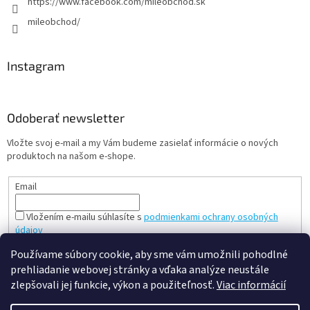
https://www.facebook.com/mileobchod.sk
mileobchod/
Instagram
Odoberať newsletter
Vložte svoj e-mail a my Vám budeme zasielať informácie o nových
produktoch na našom e-shope.
Email
Vložením e-mailu súhlasíte s
podmienkami ochrany osobných
údajov
PRIHLÁSIŤ SA
Používame súbory cookie, aby sme vám umožnili pohodlné
prehliadanie webovej stránky a vďaka analýze neustále
zlepšovali jej funkcie, výkon a použiteľnosť.
Viac informácií