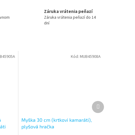
Záruka vrátenia peňazí
ovnom
Záruka vrátenia peňazí do 14
dní
B45905A
Kód:
MUB45908A
Ďalší
produkt
á
Myška 30 cm (krtkovi kamaráti),
áti
plyšová hračka