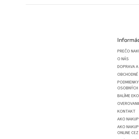
Z
á
p
ä
t
Informác
i
e
PREČO NAK
O NÁS
DOPRAVA A
OBCHODNÉ 
PODMIENKY
OSOBNÝCH
BALÍME EK
OVEROVANIE
KONTAKT
AKO NAKU
AKO NAKUP
ONLINE CE