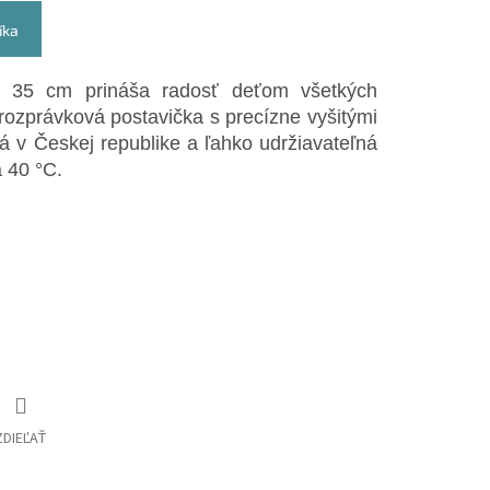
íka
e 35 cm prináša radosť deťom všetkých
 rozprávková postavička s precízne vyšitými
ná v Českej republike a ľahko udržiavateľná
 40 °C.
ZDIEĽAŤ