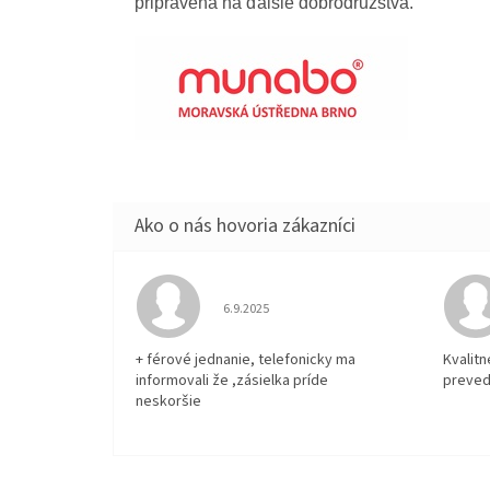
pripravená na ďalšie dobrodružstvá.
Hodnotenie obchodu je 5 z 5 hviezdičiek.
6.9.2025
+ férové jednanie, telefonicky ma
Kvalit
informovali že ,zásielka príde
preved
neskoršie