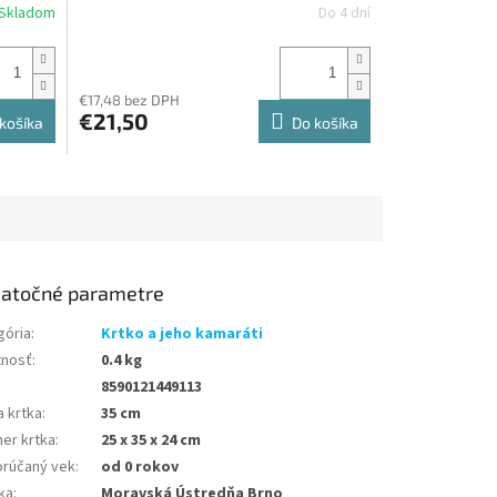
Skladom
Do 4 dní
€17,48 bez DPH
€21,50
košíka
Do košíka
atočné parametre
gória
:
Krtko a jeho kamaráti
nosť
:
0.4 kg
8590121449113
a krtka
:
35 cm
er krtka
:
25 x 35 x 24 cm
rúčaný vek
:
od 0 rokov
ka
:
Moravská Ústredňa Brno