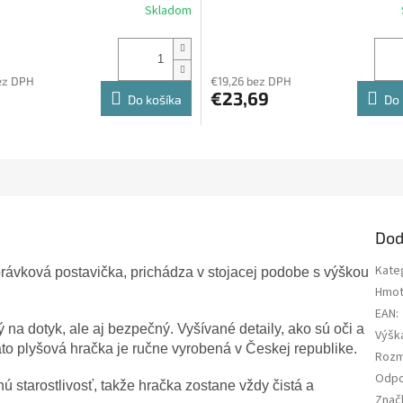
Skladom
ez DPH
€19,26 bez DPH
€23,69
Do košíka
Do 
Dod
Kate
rávková postavička, prichádza v stojacej podobe s výškou
Hmot
EAN
:
ý na dotyk, ale aj bezpečný. Vyšívané detaily, ako sú oči a
Výšk
to plyšová hračka je ručne vyrobená v Českej republike.
Rozm
Odpo
starostlivosť, takže hračka zostane vždy čistá a
Znač