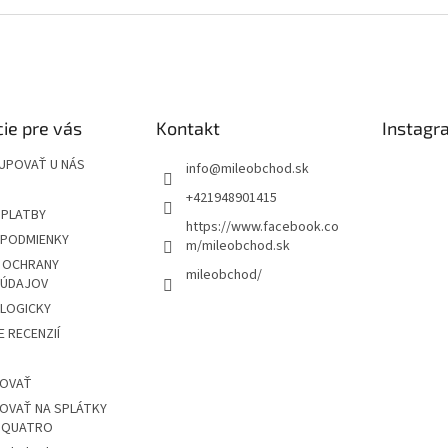
ie pre vás
Kontakt
Instagr
UPOVAŤ U NÁS
info
@
mileobchod.sk
+421948901415
 PLATBY
https://www.facebook.co
PODMIENKY
m/mileobchod.sk
 OCHRANY
mileobchod/
 ÚDAJOV
OLOGICKY
 RECENZIÍ
POVAŤ
OVAŤ NA SPLÁTKY
Z QUATRO