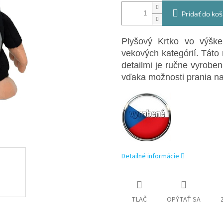
Pridať do koš
Plyšový Krtko vo výšk
vekových kategórií. Táto
detailmi je ručne vyrobe
vďaka možnosti prania na
Detailné informácie
TLAČ
OPÝTAŤ SA