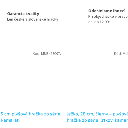
Odosielame Ihneď
Garancia kvality
Pri objednávke v prac
Len české a slovenské hračky
dni do 12:00h
Kód:
MUB45907A
Kód:
MU
35 cm plyšová hračka zo série
Ježko, 28 cm, čierny – plyšov
i kamaráti
hračka zo série Krtkovi kamar