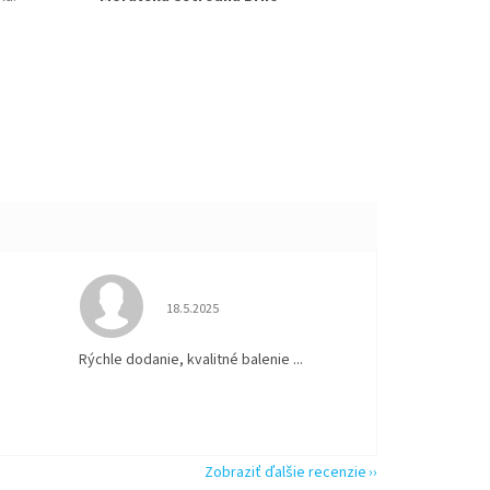
 5 z 5 hviezdičiek.
Hodnotenie obchodu je 5 z 5 hviezdičiek.
18.5.2025
Rýchle dodanie, kvalitné balenie ...
Zobraziť ďalšie recenzie