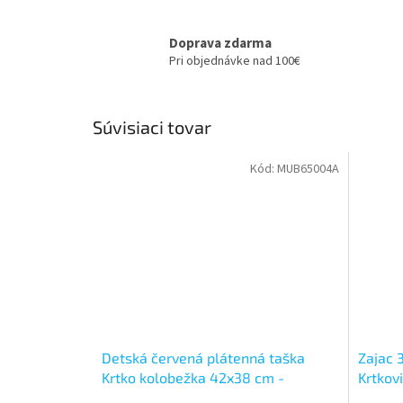
Doprava zdarma
Pri objednávke nad 100€
Súvisiaci tovar
Kód:
MUB65004A
Detská červená plátenná taška
Zajac 
Krtko kolobežka 42x38 cm -
Krtkov
bavlnená taška s dlhými rúčkami