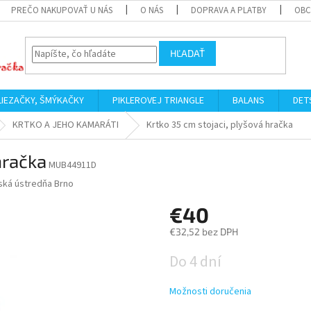
PREČO NAKUPOVAŤ U NÁS
O NÁS
DOPRAVA A PLATBY
OBC
HĽADAŤ
LIEZAČKY, ŠMÝKAČKY
PIKLEROVEJ TRIANGLE
BALANS
DET
KRTKO A JEHO KAMARÁTI
Krtko 35 cm stojaci, plyšová hračka
hračka
MUB44911D
ká ústredňa Brno
€40
€32,52 bez DPH
Jednotková
Do 4 dní
cena:
Možnosti doručenia