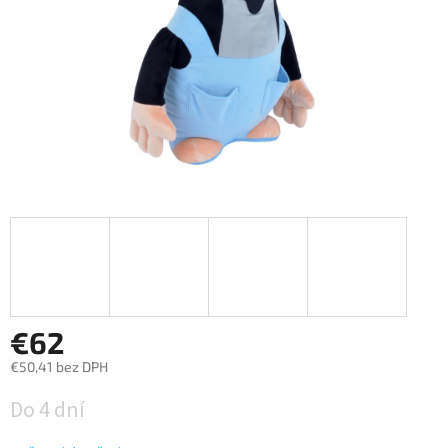
€62
€50,41 bez DPH
Jednotková
Do 4 dní
cena: