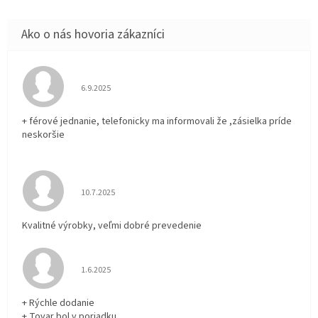
Hodnotenie obchodu je 5 z 5 hviezdičiek.
6.9.2025
+ férové jednanie, telefonicky ma informovali že ,zásielka príde
neskoršie
Hodnotenie obchodu je 5 z 5 hviezdičiek.
10.7.2025
Kvalitné výrobky, veľmi dobré prevedenie
Hodnotenie obchodu je 5 z 5 hviezdičiek.
1.6.2025
+ Rýchle dodanie
+ Tovar bol v poriadku