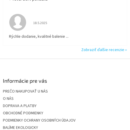
Hodnotenie obchodu je 5 z 5 hviezdičiek.
18.5.2025
Rýchle dodanie, kvalitné balenie ...
Zobraziť ďalšie recenzie
Z
á
p
ä
Informácie pre vás
t
PREČO NAKUPOVAŤ U NÁS
i
O NÁS
e
DOPRAVA A PLATBY
OBCHODNÉ PODMIENKY
PODMIENKY OCHRANY OSOBNÝCH ÚDAJOV
BALÍME EKOLOGICKY