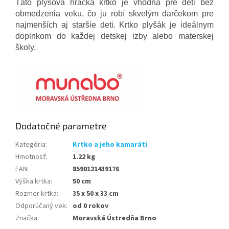
Táto plyšová hračka krtko je vhodná pre deti bez
obmedzenia veku, čo ju robí skvelým darčekom pre
najmenších aj staršie deti. Krtko plyšák je ideálnym
doplnkom do každej detskej izby alebo materskej
školy.
Dodatočné parametre
Kategória
:
Krtko a jeho kamaráti
Hmotnosť
:
1.22 kg
EAN
:
8590121439176
Výška krtka
:
50 cm
Rozmer krtka
:
35 x 50 x 33 cm
Odporúčaný vek
:
od 0 rokov
Značka
:
Moravská Ústredňa Brno