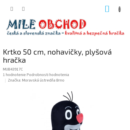
Prejsť
NÁKUP
na
obsah
KOŠÍK
Krtko 50 cm, nohavičky, plyšová
hračka
MUB43917C
Priemerné
1 hodnotenie
Podrobnosti hodnotenia
hodnotenie
Značka:
Moravská ústredňa Brno
produktu
je
5,0
z
5
hviezdičiek.