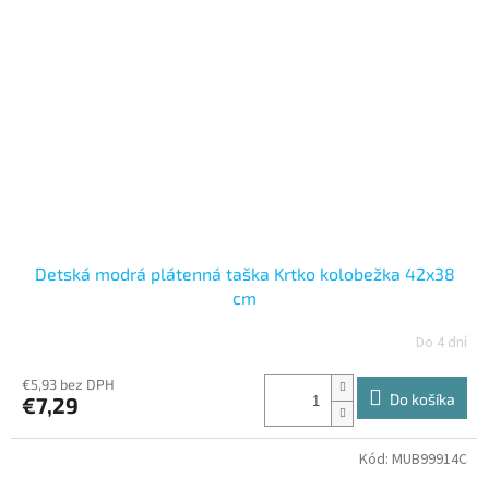
Detská modrá plátenná taška Krtko kolobežka 42x38
cm
Do 4 dní
€5,93 bez DPH
Do košíka
€7,29
Kód:
MUB99914C