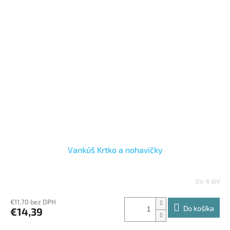
Vankúš Krtko a nohavičky
Do 4 dní
€11,70 bez DPH
Do košíka
€14,39