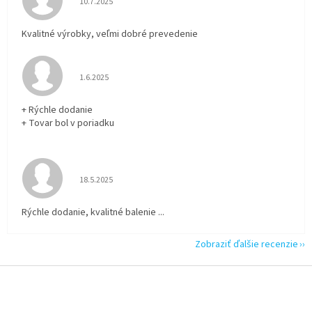
10.7.2025
Kvalitné výrobky, veľmi dobré prevedenie
Hodnotenie obchodu je 5 z 5 hviezdičiek.
1.6.2025
+ Rýchle dodanie
+ Tovar bol v poriadku
Hodnotenie obchodu je 5 z 5 hviezdičiek.
18.5.2025
Rýchle dodanie, kvalitné balenie ...
Zobraziť ďalšie recenzie
Z
á
p