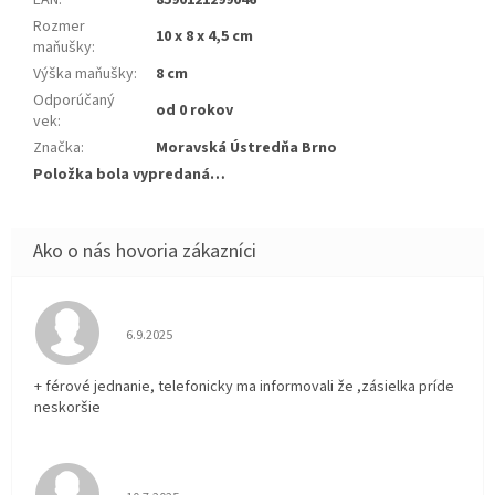
Rozmer
10 x 8 x 4,5 cm
maňušky
:
Výška maňušky
:
8 cm
Odporúčaný
od 0 rokov
vek
:
Značka
:
Moravská Ústredňa Brno
Položka bola vypredaná…
Hodnotenie obchodu je 5 z 5 hviezdičiek.
6.9.2025
+ férové jednanie, telefonicky ma informovali že ,zásielka príde
neskoršie
Hodnotenie obchodu je 5 z 5 hviezdičiek.