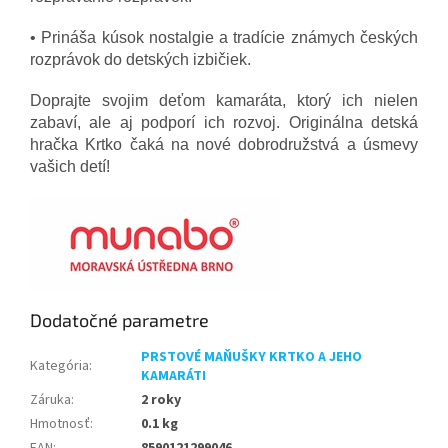
• Prináša kúsok nostalgie a tradície známych českých
rozprávok do detských izbičiek.
Doprajte svojim deťom kamaráta, ktorý ich nielen
zabaví, ale aj podporí ich rozvoj. Originálna detská
hračka Krtko čaká na nové dobrodružstvá a úsmevy
vašich detí!
Dodatočné parametre
PRSTOVÉ MAŇUŠKY KRTKO A JEHO
Kategória
:
KAMARÁTI
Záruka
:
2 roky
Hmotnosť
:
0.1 kg
EAN
:
8590121299046