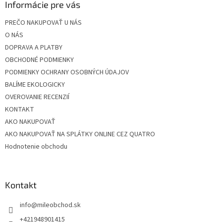
ä
Informácie pre vás
t
PREČO NAKUPOVAŤ U NÁS
i
O NÁS
e
DOPRAVA A PLATBY
OBCHODNÉ PODMIENKY
PODMIENKY OCHRANY OSOBNÝCH ÚDAJOV
BALÍME EKOLOGICKY
OVEROVANIE RECENZIÍ
KONTAKT
AKO NAKUPOVAŤ
AKO NAKUPOVAŤ NA SPLÁTKY ONLINE CEZ QUATRO
Hodnotenie obchodu
Kontakt
info
@
mileobchod.sk
+421948901415