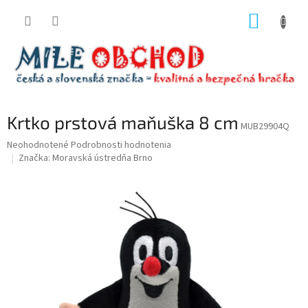
Prejsť
NÁKUP
na
obsah
KOŠÍK
Krtko prstová maňuška 8 cm
MUB29904Q
Priemerné
Neohodnotené
Podrobnosti hodnotenia
hodnotenie
Značka:
Moravská ústredňa Brno
produktu
je
0,0
z
5
hviezdičiek.