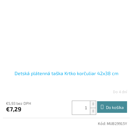
Detská plátenná taška Krtko korčuliar 42x38 cm
Do 4 dní
€5,93 bez DPH
Do košíka
€7,29
Kód:
MUB29915Y