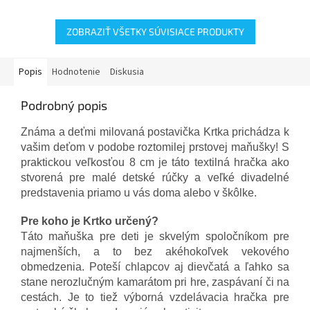
ZOBRAZIŤ VŠETKY SÚVISIACE PRODUKTY
Popis
Hodnotenie
Diskusia
Podrobný popis
Známa a deťmi milovaná postavička Krtka prichádza k
vašim deťom v podobe roztomilej prstovej maňušky! S
praktickou veľkosťou 8 cm je táto textilná hračka ako
stvorená pre malé detské rúčky a veľké divadelné
predstavenia priamo u vás doma alebo v škôlke.
Pre koho je Krtko určený?
Táto maňuška pre deti je skvelým spoločníkom pre
najmenších, a to bez akéhokoľvek vekového
obmedzenia. Poteší chlapcov aj dievčatá a ľahko sa
stane nerozlučným kamarátom pri hre, zaspávaní či na
cestách. Je to tiež výborná vzdelávacia hračka pre