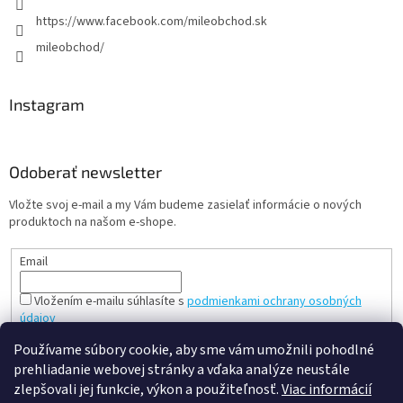
https://www.facebook.com/mileobchod.sk
mileobchod/
Instagram
Odoberať newsletter
Vložte svoj e-mail a my Vám budeme zasielať informácie o nových
produktoch na našom e-shope.
Email
Vložením e-mailu súhlasíte s
podmienkami ochrany osobných
údajov
PRIHLÁSIŤ SA
Používame súbory cookie, aby sme vám umožnili pohodlné
prehliadanie webovej stránky a vďaka analýze neustále
zlepšovali jej funkcie, výkon a použiteľnosť.
Viac informácií