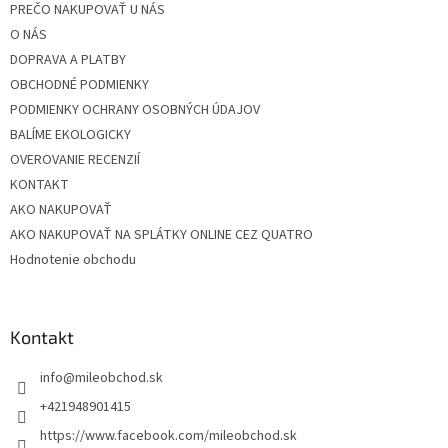
PREČO NAKUPOVAŤ U NÁS
i
O NÁS
e
DOPRAVA A PLATBY
OBCHODNÉ PODMIENKY
PODMIENKY OCHRANY OSOBNÝCH ÚDAJOV
BALÍME EKOLOGICKY
OVEROVANIE RECENZIÍ
KONTAKT
AKO NAKUPOVAŤ
AKO NAKUPOVAŤ NA SPLÁTKY ONLINE CEZ QUATRO
Hodnotenie obchodu
Kontakt
info
@
mileobchod.sk
+421948901415
https://www.facebook.com/mileobchod.sk