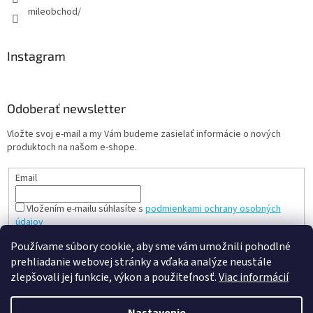
mileobchod/
Instagram
Odoberať newsletter
Vložte svoj e-mail a my Vám budeme zasielať informácie o nových
produktoch na našom e-shope.
Email
Vložením e-mailu súhlasíte s
podmienkami ochrany osobných
údajov
PRIHLÁSIŤ SA
Používame súbory cookie, aby sme vám umožnili pohodlné
prehliadanie webovej stránky a vďaka analýze neustále
zlepšovali jej funkcie, výkon a použiteľnosť.
Viac informácií
Vytvoril Shoptet