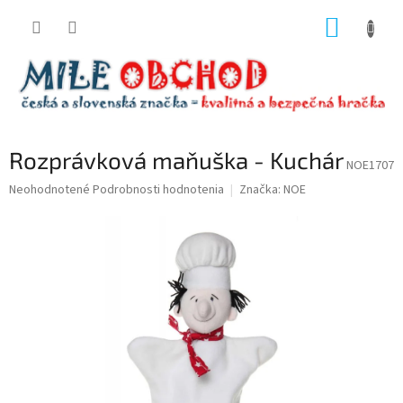
Prejsť
NÁKUP
na
obsah
KOŠÍK
Rozprávková maňuška - Kuchár
NOE1707
Priemerné
Neohodnotené
Podrobnosti hodnotenia
Značka:
NOE
hodnotenie
produktu
je
0,0
z
5
hviezdičiek.