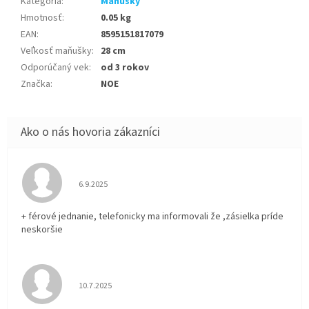
Kategória
:
Maňušky
Hmotnosť
:
0.05 kg
EAN
:
8595151817079
Veľkosť maňušky
:
28 cm
Odporúčaný vek
:
od 3 rokov
Značka
:
NOE
Hodnotenie obchodu je 5 z 5 hviezdičiek.
6.9.2025
+ férové jednanie, telefonicky ma informovali že ,zásielka príde
neskoršie
Hodnotenie obchodu je 5 z 5 hviezdičiek.
10.7.2025