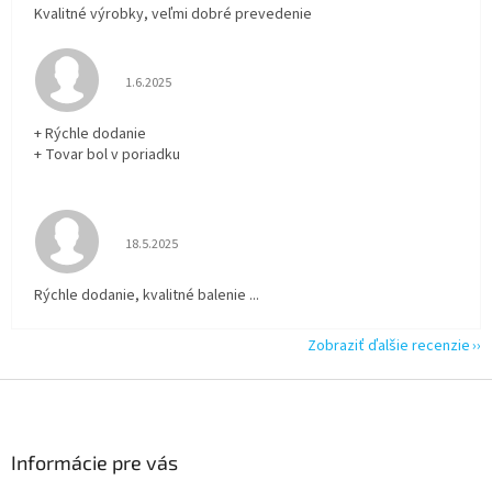
Kvalitné výrobky, veľmi dobré prevedenie
Hodnotenie obchodu je 5 z 5 hviezdičiek.
1.6.2025
+ Rýchle dodanie
+ Tovar bol v poriadku
Hodnotenie obchodu je 5 z 5 hviezdičiek.
18.5.2025
Rýchle dodanie, kvalitné balenie ...
Zobraziť ďalšie recenzie
Z
á
p
ä
Informácie pre vás
t