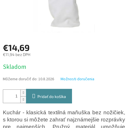
€14,69
€11,94 bez DPH
Jednotková
Skladom
cena:
Môžeme doručiť do:
10.8.2026
Možnosti doručenia
Pridať do košíka
Kuchár - klasická textilná maňuška bez nožičiek,
s ktorou si môžete zahrať najznámejšie rozprávky
pre najmenších. Pružný materiál umožňuje