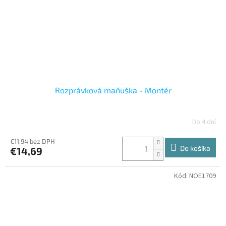
Rozprávková maňuška - Montér
Do 4 dní
€11,94 bez DPH
Do košíka
€14,69
Kód:
NOE1709