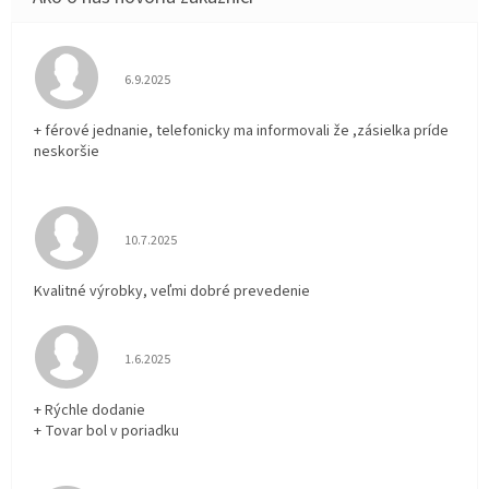
Hodnotenie obchodu je 5 z 5 hviezdičiek.
6.9.2025
+ férové jednanie, telefonicky ma informovali že ,zásielka príde
neskoršie
Hodnotenie obchodu je 5 z 5 hviezdičiek.
10.7.2025
Kvalitné výrobky, veľmi dobré prevedenie
Hodnotenie obchodu je 5 z 5 hviezdičiek.
1.6.2025
+ Rýchle dodanie
+ Tovar bol v poriadku