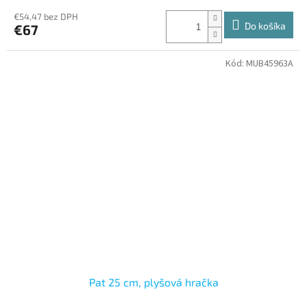
€54,47 bez DPH
Do košíka
€67
Kód:
MUB45963A
Pat 25 cm, plyšová hračka