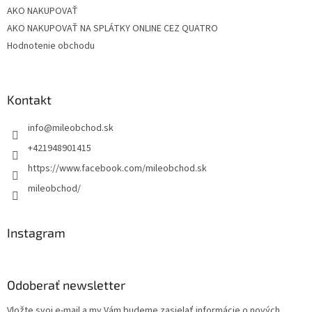
AKO NAKUPOVAŤ
AKO NAKUPOVAŤ NA SPLÁTKY ONLINE CEZ QUATRO
Hodnotenie obchodu
Kontakt
info
@
mileobchod.sk
+421948901415
https://www.facebook.com/mileobchod.sk
mileobchod/
Instagram
Odoberať newsletter
Vložte svoj e-mail a my Vám budeme zasielať informácie o nových