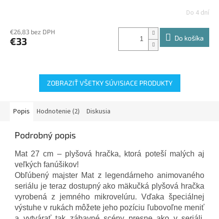
Do 4 dní
€26,83 bez DPH
Do košíka
€33
ZOBRAZIŤ VŠETKY SÚVISIACE PRODUKTY
Popis
Hodnotenie (2)
Diskusia
Podrobný popis
Mat 27 cm – plyšová hračka, ktorá poteší malých aj
veľkých fanúšikov!
Obľúbený majster Mat z legendárneho animovaného
seriálu je teraz dostupný ako mäkučká plyšová hračka
vyrobená z jemného mikrovelúru. Vďaka špeciálnej
výstuhe v rukách môžete jeho pozíciu ľubovoľne meniť
a vytvárať tak zábavné scény presne ako v seriáli.