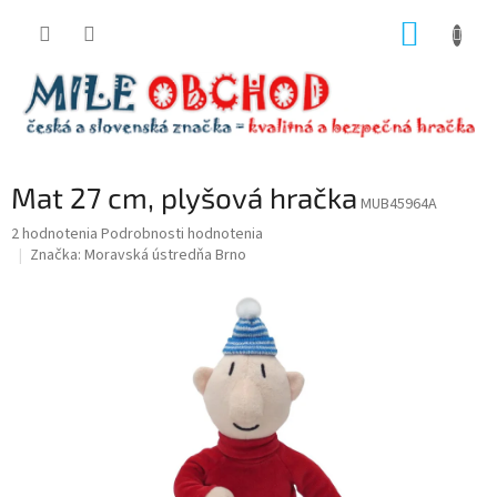
Prejsť
NÁKUP
na
obsah
KOŠÍK
Mat 27 cm, plyšová hračka
MUB45964A
Priemerné
2 hodnotenia
Podrobnosti hodnotenia
hodnotenie
Značka:
Moravská ústredňa Brno
produktu
je
5,0
z
5
hviezdičiek.