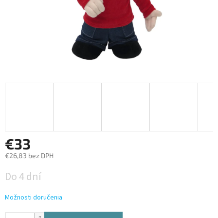
€33
€26,83 bez DPH
Jednotková
Do 4 dní
cena:
Možnosti doručenia