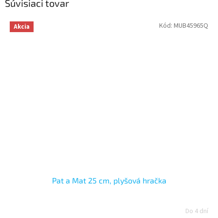
Súvisiaci tovar
Kód:
MUB45965Q
Akcia
Pat a Mat 25 cm, plyšová hračka
Do 4 dní