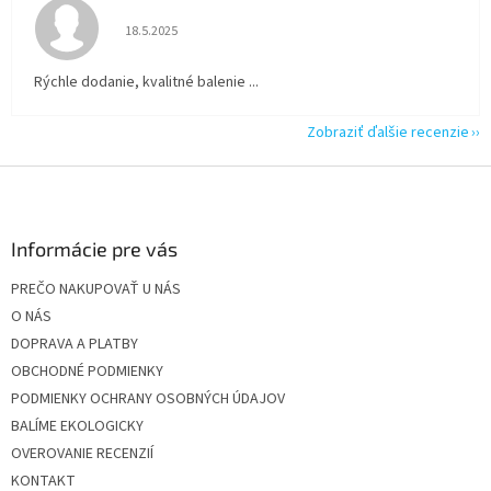
Hodnotenie obchodu je 5 z 5 hviezdičiek.
18.5.2025
Rýchle dodanie, kvalitné balenie ...
Zobraziť ďalšie recenzie
Z
á
p
ä
Informácie pre vás
t
PREČO NAKUPOVAŤ U NÁS
i
O NÁS
e
DOPRAVA A PLATBY
OBCHODNÉ PODMIENKY
PODMIENKY OCHRANY OSOBNÝCH ÚDAJOV
BALÍME EKOLOGICKY
OVEROVANIE RECENZIÍ
KONTAKT