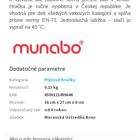
Hračka je ručne vyrobená v Českej republike. Je
vhodná pre deti všetkých vekových kategórií a spĺňa
prísne normy EN-71. Jednoduchá údržba – stačí ju
vyprať na 40 °C.
Dodatočné parametre
Kategória
:
Plyšové hračky
Hmotnosť
:
0.13 kg
EAN
:
8590121459648
Rozmer
:
16 cm x 27 cm x 8 cm
Odporúčaný vek
:
od 0 rokov
Značka
:
Moravská Ústredňa Brno