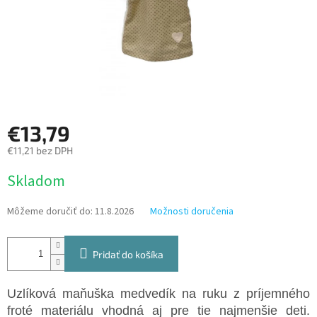
€13,79
€11,21 bez DPH
Jednotková
Skladom
cena:
Môžeme doručiť do:
11.8.2026
Možnosti doručenia
Pridať do košíka
Uzlíková maňuška medvedík na ruku z príjemného
froté materiálu vhodná aj pre tie najmenšie deti.