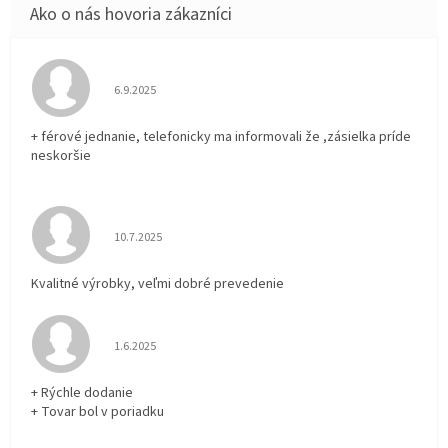
Hodnotenie obchodu je 5 z 5 hviezdičiek.
6.9.2025
+ férové jednanie, telefonicky ma informovali že ,zásielka príde
neskoršie
Hodnotenie obchodu je 5 z 5 hviezdičiek.
10.7.2025
Kvalitné výrobky, veľmi dobré prevedenie
Hodnotenie obchodu je 5 z 5 hviezdičiek.
1.6.2025
+ Rýchle dodanie
+ Tovar bol v poriadku