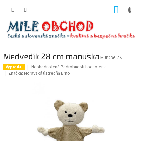
Prejsť
NÁKUP
na
obsah
KOŠÍK
Medvedík 28 cm maňuška
MUB23618A
Priemerné
Neohodnotené
Podrobnosti hodnotenia
Výpredaj
hodnotenie
Značka:
Moravská ústredňa Brno
produktu
je
0,0
z
5
hviezdičiek.