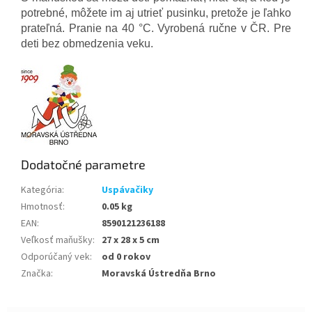
potrebné, môžete im aj utrieť pusinku, pretože je ľahko
prateľná. Pranie na 40 °C.
Vyrobená ručne v ČR. Pre
deti bez obmedzenia veku
.
Dodatočné parametre
Kategória
:
Uspávačiky
Hmotnosť
:
0.05 kg
EAN
:
8590121236188
Veľkosť maňušky
:
27 x 28 x 5 cm
Odporúčaný vek
:
od 0 rokov
Značka
:
Moravská Ústredňa Brno