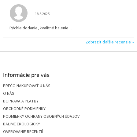
Hodnotenie obchodu je 5 z 5 hviezdičiek.
18.5.2025
Rýchle dodanie, kvalitné balenie ...
Zobraziť ďalšie recenzie
Z
á
p
ä
Informácie pre vás
t
PREČO NAKUPOVAŤ U NÁS
i
O NÁS
e
DOPRAVA A PLATBY
OBCHODNÉ PODMIENKY
PODMIENKY OCHRANY OSOBNÝCH ÚDAJOV
BALÍME EKOLOGICKY
OVEROVANIE RECENZIÍ