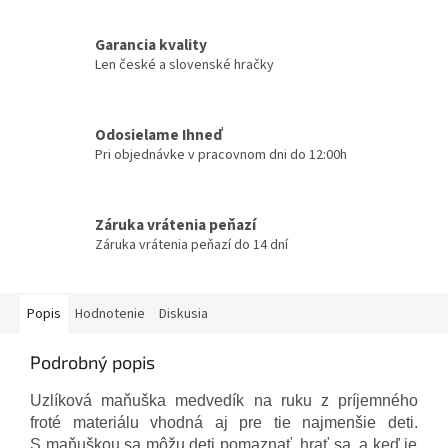
Garancia kvality
Len české a slovenské hračky
Odosielame Ihneď
Pri objednávke v pracovnom dni do 12:00h
Záruka vrátenia peňazí
Záruka vrátenia peňazí do 14 dní
Popis
Hodnotenie
Diskusia
Podrobný popis
Uzlíková maňuška medvedík na ruku z príjemného
froté materiálu vhodná aj pre tie najmenšie deti.
S maňuškou sa môžu deti pomaznať, hrať sa, a keď je