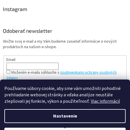
Instagram
Odoberať newsletter
Vložte svoj e-mail a my Vám budeme zasielať informácie o nových
produktoch na našom e-shope.
Email
Vložením e-mailu súhlasíte s
podmienkami ochrany osobných
údajov
PRIHLÁSIŤ SA
Používame súbory cookie, aby sme vám umožnili pohodlné
prehliadanie webovej stránky a vďaka analýze neustále
zlepšovali jej funkcie, výkon a použiteľnosť.
Viac informácií
Vytvoril Shoptet
Nastavenie
Copyright 2026
slovenská a česká hračka - mileobchod.sk
.