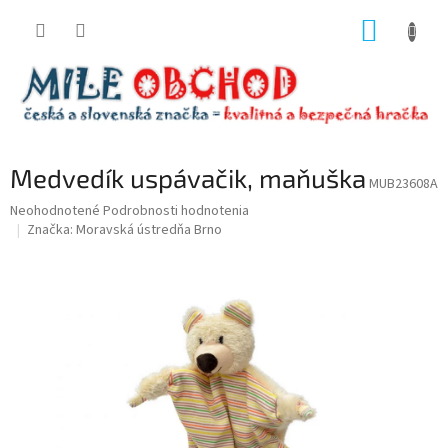
Prejsť
NÁKUP
na
obsah
KOŠÍK
Medvedík uspávačik, maňuška
MUB23608A
Priemerné
Neohodnotené
Podrobnosti hodnotenia
hodnotenie
Značka:
Moravská ústredňa Brno
produktu
je
0,0
z
5
hviezdičiek.