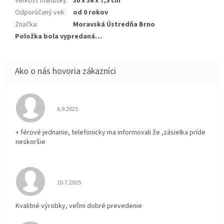
Veľkosť maňušky
:
30 x 36 x 7,5 cm
Odporúčaný vek
:
od 0 rokov
Značka
:
Moravská Ústredňa Brno
Položka bola vypredaná…
Hodnotenie obchodu je 5 z 5 hviezdičiek.
6.9.2025
+ férové jednanie, telefonicky ma informovali že ,zásielka príde
neskoršie
Hodnotenie obchodu je 5 z 5 hviezdičiek.
10.7.2025
Kvalitné výrobky, veľmi dobré prevedenie