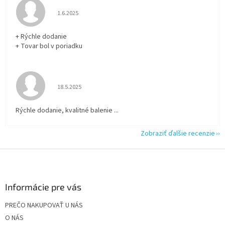
Hodnotenie obchodu je 5 z 5 hviezdičiek.
1.6.2025
+ Rýchle dodanie
+ Tovar bol v poriadku
Hodnotenie obchodu je 5 z 5 hviezdičiek.
18.5.2025
Rýchle dodanie, kvalitné balenie ...
Zobraziť ďalšie recenzie
Z
á
p
ä
Informácie pre vás
t
PREČO NAKUPOVAŤ U NÁS
i
O NÁS
e