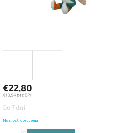
€22,80
€18,54 bez DPH
Jednotková
Do 7 dní
cena:
Možnosti doručenia