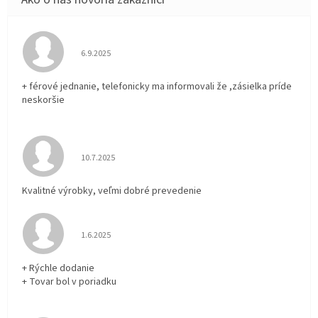
Hodnotenie obchodu je 5 z 5 hviezdičiek.
6.9.2025
+ férové jednanie, telefonicky ma informovali že ,zásielka príde
neskoršie
Hodnotenie obchodu je 5 z 5 hviezdičiek.
10.7.2025
Kvalitné výrobky, veľmi dobré prevedenie
Hodnotenie obchodu je 5 z 5 hviezdičiek.
1.6.2025
+ Rýchle dodanie
+ Tovar bol v poriadku