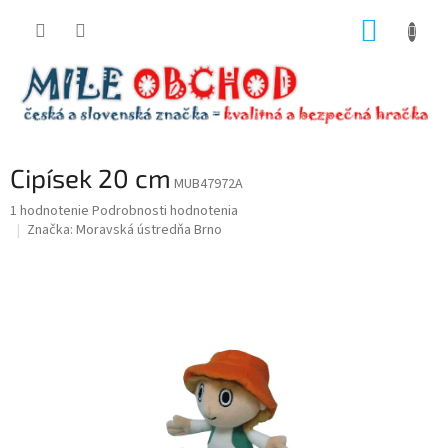
Prejsť
NÁKUP
na
obsah
KOŠÍK
Cipísek 20 cm
MUB47972A
Priemerné
1 hodnotenie
Podrobnosti hodnotenia
hodnotenie
Značka:
Moravská ústredňa Brno
produktu
je
5,0
z
5
hviezdičiek.