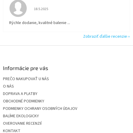
Hodnotenie obchodu je 5 z 5 hviezdičiek.
18.5.2025
Rýchle dodanie, kvalitné balenie ...
Zobraziť ďalšie recenzie
Z
á
p
ä
Informácie pre vás
t
PREČO NAKUPOVAŤ U NÁS
i
O NÁS
e
DOPRAVA A PLATBY
OBCHODNÉ PODMIENKY
PODMIENKY OCHRANY OSOBNÝCH ÚDAJOV
BALÍME EKOLOGICKY
OVEROVANIE RECENZIÍ
KONTAKT