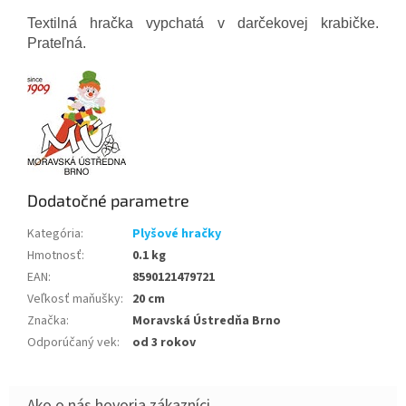
Textilná hračka vypchatá v darčekovej krabičke.
Prateľná.
Dodatočné parametre
Kategória
:
Plyšové hračky
Hmotnosť
:
0.1 kg
EAN
:
8590121479721
Veľkosť maňušky
:
20 cm
Značka
:
Moravská Ústredňa Brno
Odporúčaný vek
:
od 3 rokov