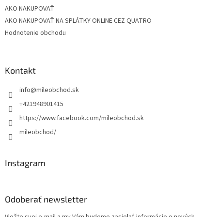
AKO NAKUPOVAŤ
AKO NAKUPOVAŤ NA SPLÁTKY ONLINE CEZ QUATRO
Hodnotenie obchodu
Kontakt
info
@
mileobchod.sk
+421948901415
https://www.facebook.com/mileobchod.sk
mileobchod/
Instagram
Odoberať newsletter
Vložte svoj e-mail a my Vám budeme zasielať informácie o nových