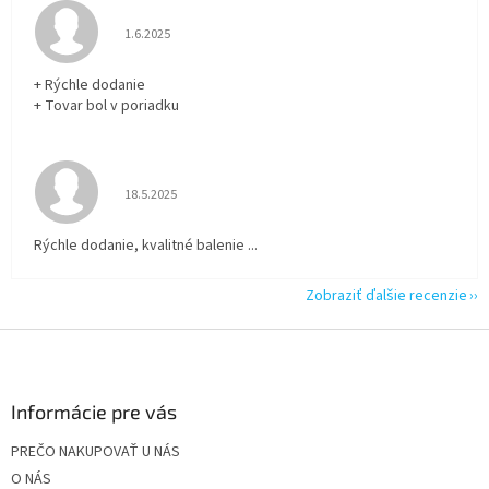
Hodnotenie obchodu je 5 z 5 hviezdičiek.
1.6.2025
+ Rýchle dodanie
+ Tovar bol v poriadku
Hodnotenie obchodu je 5 z 5 hviezdičiek.
18.5.2025
Rýchle dodanie, kvalitné balenie ...
Zobraziť ďalšie recenzie
Z
á
p
ä
Informácie pre vás
t
PREČO NAKUPOVAŤ U NÁS
i
O NÁS
e