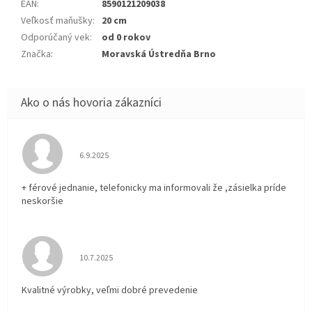
EAN
:
8590121209038
Veľkosť maňušky
:
20 cm
Odporúčaný vek
:
od 0 rokov
Značka
:
Moravská Ústredňa Brno
Hodnotenie obchodu je 5 z 5 hviezdičiek.
6.9.2025
+ férové jednanie, telefonicky ma informovali že ,zásielka príde
neskoršie
Hodnotenie obchodu je 5 z 5 hviezdičiek.
10.7.2025
Kvalitné výrobky, veľmi dobré prevedenie