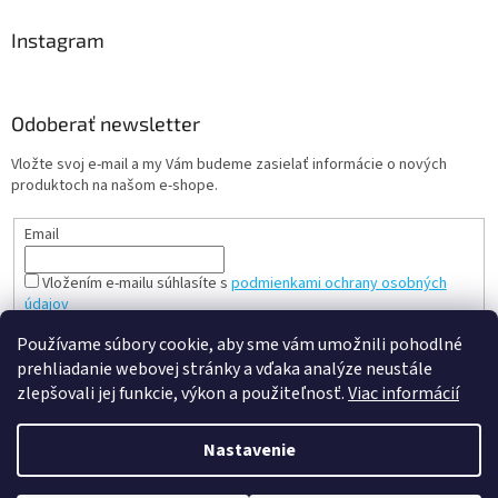
Instagram
Odoberať newsletter
Vložte svoj e-mail a my Vám budeme zasielať informácie o nových
produktoch na našom e-shope.
Email
Vložením e-mailu súhlasíte s
podmienkami ochrany osobných
údajov
PRIHLÁSIŤ SA
Používame súbory cookie, aby sme vám umožnili pohodlné
prehliadanie webovej stránky a vďaka analýze neustále
zlepšovali jej funkcie, výkon a použiteľnosť.
Viac informácií
Vytvoril Shoptet
Nastavenie