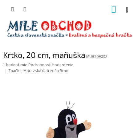
Prejsť
NÁKUP
na
obsah
KOŠÍK
Krtko, 20 cm, maňuška
MUB20903Z
Priemerné
1 hodnotenie
Podrobnosti hodnotenia
hodnotenie
Značka:
Moravská ústredňa Brno
produktu
je
5,0
z
5
hviezdičiek.