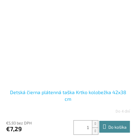
Detská čierna plátenná taška Krtko kolobežka 42x38
cm
Do 4 dní
€5,93 bez DPH
Do košíka
€7,29