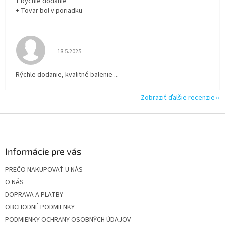
+ Rýchle dodanie
+ Tovar bol v poriadku
Hodnotenie obchodu je 5 z 5 hviezdičiek.
18.5.2025
Rýchle dodanie, kvalitné balenie ...
Zobraziť ďalšie recenzie
Z
á
p
ä
Informácie pre vás
t
PREČO NAKUPOVAŤ U NÁS
i
O NÁS
e
DOPRAVA A PLATBY
OBCHODNÉ PODMIENKY
PODMIENKY OCHRANY OSOBNÝCH ÚDAJOV