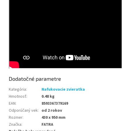
Dodatočné parametre
Kategória
:
Nafukovacie zvieratka
Hmotnosť
:
0.48 kg
EAN
:
8593367379169
Odporúčaný vek
:
od 2 rokov
Rozmer
:
430 x 950 mm
Značka
:
FATRA