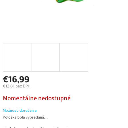
€16,99
€13,81 bez DPH
Jednotková
Momentálne nedostupné
cena:
Možnosti doručenia
Položka bola vypredaná…