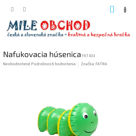
Prejsť
NÁKUP
na
obsah
KOŠÍK
Nafukovacia húsenica
FAT433
Priemerné
Neohodnotené
Podrobnosti hodnotenia
Značka:
FATRA
hodnotenie
produktu
je
0,0
z
5
hviezdičiek.