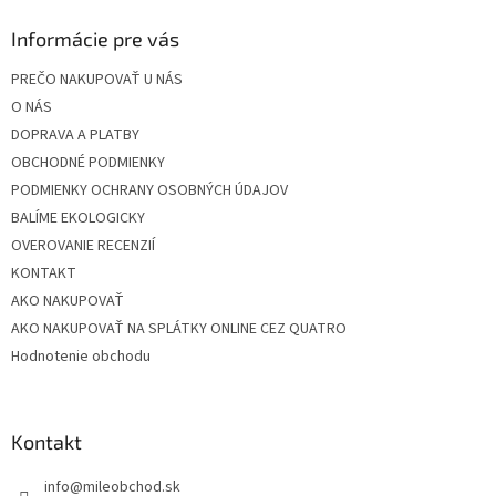
p
ä
Informácie pre vás
t
PREČO NAKUPOVAŤ U NÁS
i
O NÁS
e
DOPRAVA A PLATBY
OBCHODNÉ PODMIENKY
PODMIENKY OCHRANY OSOBNÝCH ÚDAJOV
BALÍME EKOLOGICKY
OVEROVANIE RECENZIÍ
KONTAKT
AKO NAKUPOVAŤ
AKO NAKUPOVAŤ NA SPLÁTKY ONLINE CEZ QUATRO
Hodnotenie obchodu
Kontakt
info
@
mileobchod.sk