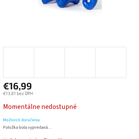
€16,99
€13,81 bez DPH
Jednotková
Momentálne nedostupné
cena:
Možnosti doručenia
Položka bola vypredaná…