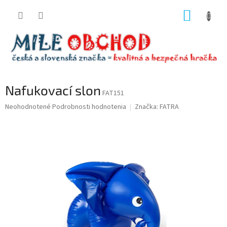
Prejsť
NÁKUP
na
obsah
KOŠÍK
Nafukovací slon
FAT151
Priemerné
Neohodnotené
Podrobnosti hodnotenia
Značka:
FATRA
hodnotenie
produktu
je
0,0
z
5
hviezdičiek.