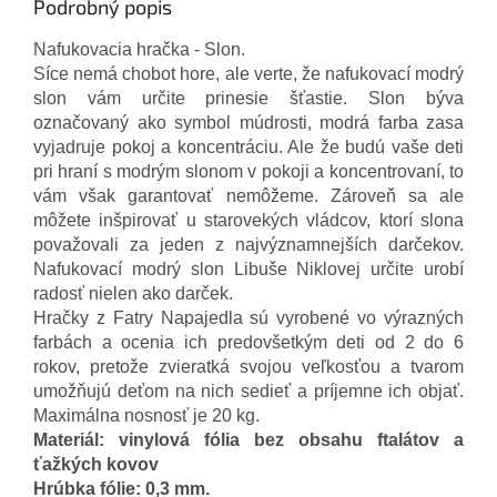
Podrobný popis
Nafukovacia hračka - Slon.
Síce nemá chobot hore, ale verte, že nafukovací modrý
slon vám určite prinesie šťastie. Slon býva
označovaný ako symbol múdrosti, modrá farba zasa
vyjadruje pokoj a koncentráciu. Ale že budú vaše deti
pri hraní s modrým slonom v pokoji a koncentrovaní, to
vám však garantovať nemôžeme. Zároveň sa ale
môžete inšpirovať u starovekých vládcov, ktorí slona
považovali za jeden z najvýznamnejších darčekov.
Nafukovací modrý slon Libuše Niklovej určite urobí
radosť nielen ako darček
.
Hračky z Fatry Napajedla sú vyrobené vo výrazných
farbách a ocenia ich predovšetkým deti od 2 do 6
rokov, pretože zvieratká svojou veľkosťou a tvarom
umožňujú deťom na nich sedieť a príjemne ich objať.
Maximálna nosnosť je 20 kg.
Materiál: vinylová fólia bez obsahu ftalátov a
ťažkých kovov
Hrúbka fólie: 0,3 mm.