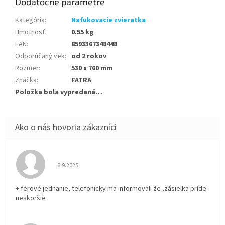
Dodatočné parametre
Kategória
:
Nafukovacie zvieratka
Hmotnosť
:
0.55 kg
EAN
:
8593367348448
Odporúčaný vek
:
od 2 rokov
Rozmer
:
530 x 760 mm
Značka
:
FATRA
Položka bola vypredaná…
Hodnotenie obchodu je 5 z 5 hviezdičiek.
6.9.2025
+ férové jednanie, telefonicky ma informovali že ,zásielka príde
neskoršie