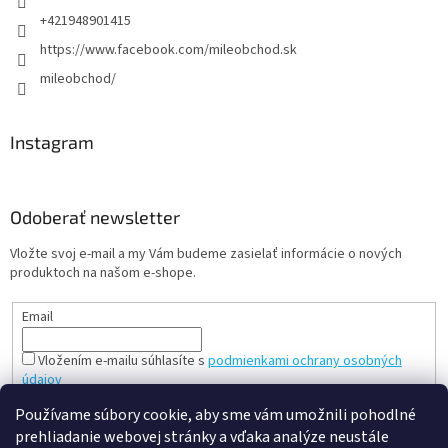
+421948901415
https://www.facebook.com/mileobchod.sk
mileobchod/
Instagram
Odoberať newsletter
Vložte svoj e-mail a my Vám budeme zasielať informácie o nových
produktoch na našom e-shope.
Email
Vložením e-mailu súhlasíte s
podmienkami ochrany osobných
údajov
PRIHLÁSIŤ SA
Používame súbory cookie, aby sme vám umožnili pohodlné
prehliadanie webovej stránky a vďaka analýze neustále