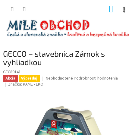
Prejsť
NÁKUP
na
obsah
KOŠÍK
GECCO – stavebnica Zámok s
vyhliadkou
GEC80141
Priemerné
Neohodnotené
Podrobnosti hodnotenia
Akcia
Výpredaj
hodnotenie
Značka:
KAME - EKO
produktu
je
0,0
z
5
hviezdičiek.