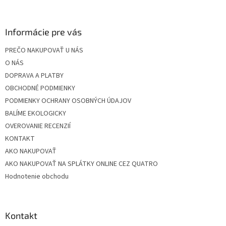
á
p
ä
Informácie pre vás
t
PREČO NAKUPOVAŤ U NÁS
i
O NÁS
e
DOPRAVA A PLATBY
OBCHODNÉ PODMIENKY
PODMIENKY OCHRANY OSOBNÝCH ÚDAJOV
BALÍME EKOLOGICKY
OVEROVANIE RECENZIÍ
KONTAKT
AKO NAKUPOVAŤ
AKO NAKUPOVAŤ NA SPLÁTKY ONLINE CEZ QUATRO
Hodnotenie obchodu
Kontakt