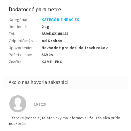
Dodatočné parametre
Kategória
:
KATEGÓRIE HRAČIEK
Hmotnosť
:
2 kg
EAN
:
8594162180141
Odporúčaný vek
:
od 6 rokov
Upozornenie
:
Nevhodné pre deti do troch rokov
Počet dielov
:
569 ks
Značka
:
KAME - EKO
Hodnotenie obchodu je 5 z 5 hviezdičiek.
6.9.2025
+ férové jednanie, telefonicky ma informovali že ,zásielka príde
neskoršie