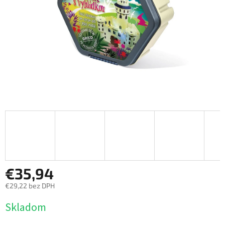
€35,94
€29,22 bez DPH
Jednotková
Skladom
cena: