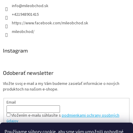
info
@
mileobchod.sk
+421948901415
https://www.facebook.com/mileobchod.sk
mileobchod/
Instagram
Odoberať newsletter
Vložte svoj e-mail a my Vám budeme zasielať informácie o nových
produktoch na našom e-shope.
Email
Vložením e-mailu súhlasíte s
podmienkami ochrany osobných
údajov
PRIHLÁSIŤ SA
Používame súbory cookie, aby sme vám umožnili pohodlné