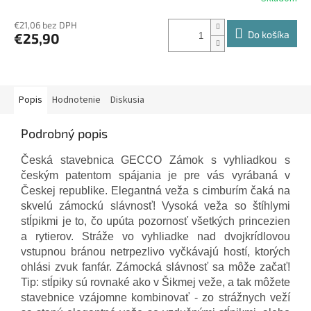
€21,06 bez DPH
Do košíka
€25,90
Popis
Hodnotenie
Diskusia
Podrobný popis
Česká stavebnica GECCO Zámok s vyhliadkou s
českým patentom spájania je pre vás vyrábaná v
Českej republike. Elegantná veža s cimburím čaká na
skvelú zámockú slávnosť! Vysoká veža so štíhlymi
stĺpikmi je to, čo upúta pozornosť všetkých princezien
a rytierov. Stráže vo vyhliadke nad dvojkrídlovou
vstupnou bránou netrpezlivo vyčkávajú hostí, ktorých
ohlási zvuk fanfár. Zámocká slávnosť sa môže začať!
Tip: stĺpiky sú rovnaké ako v Šikmej veže, a tak môžete
stavebnice vzájomne kombinovať - zo strážnych veží