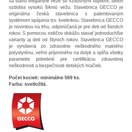
sa stanú elegantné veže so vzdušnými stĺpikmi, alebo
ozdobia vysokú šikmú vežu. Stavebnica GECCO je
originálna česká stavebnica s patentovaným
systémom spájania tzv. kvetinkou. Stavebnica GECCO
je novinkou na trhu, odporúčaná je pre deti od šiestich
rokov. S pomocou rodičov dokážu stavať jednoduchšie
varianty aj deti od štyroch rokov. Stavebnica GECCO
je vyrobená zo zdravotne neškodného matného
polystyrénu, veľmi príjemného na dotyk a spĺňa všetky
parametre potrebné pre certifikáciu zdravotnej
neškodnosti a bezpečnosti detských hračiek.
Počet kociek: minimálne 569 ks.
Farba: svetložltá.