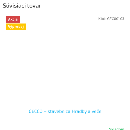
Súvisiaci tovar
Kód:
GEC80103
Akcia
Výpredaj
GECCO – stavebnica Hradby a veže
Skladom