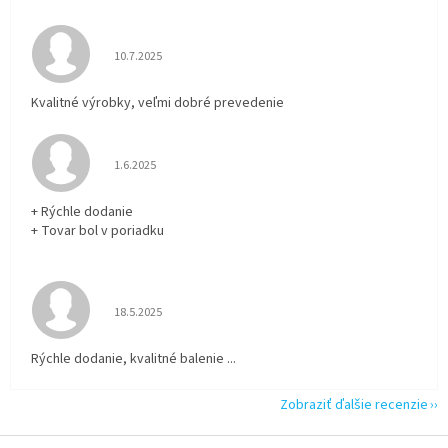
Hodnotenie obchodu je 5 z 5 hviezdičiek.
10.7.2025
Kvalitné výrobky, veľmi dobré prevedenie
Hodnotenie obchodu je 5 z 5 hviezdičiek.
1.6.2025
+ Rýchle dodanie
+ Tovar bol v poriadku
Hodnotenie obchodu je 5 z 5 hviezdičiek.
18.5.2025
Rýchle dodanie, kvalitné balenie ...
Zobraziť ďalšie recenzie
Z