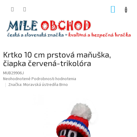
Prejsť
NÁKUP
na
obsah
KOŠÍK
Krtko 10 cm prstová maňuška,
čiapka červená-trikolóra
MUB29906J
Priemerné
Neohodnotené
Podrobnosti hodnotenia
hodnotenie
Značka:
Moravská ústredňa Brno
produktu
je
0,0
z
5
hviezdičiek.