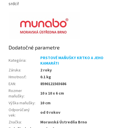
srdci!
Dodatočné parametre
PRSTOVÉ MAŇUŠKY KRTKO A JEHO
Kategória
:
KAMARÁTI
Záruka
:
2 roky
Hmotnosť
:
0.1 kg
EAN
:
8590121503686
Rozmer
10 x 10 x 6 cm
maňušky
:
Výška maňušky
:
10 cm
Odporúčaný
od 0 rokov
vek
:
Značka
:
Moravská Ústredňa Brno