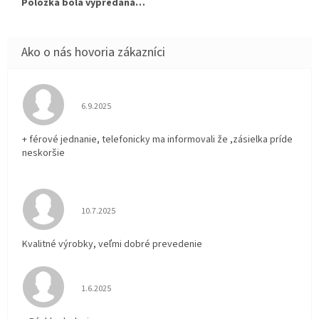
Položka bola vypredaná…
Hodnotenie obchodu je 5 z 5 hviezdičiek.
6.9.2025
+ férové jednanie, telefonicky ma informovali že ,zásielka príde
neskoršie
Hodnotenie obchodu je 5 z 5 hviezdičiek.
10.7.2025
Kvalitné výrobky, veľmi dobré prevedenie
Hodnotenie obchodu je 5 z 5 hviezdičiek.
1.6.2025