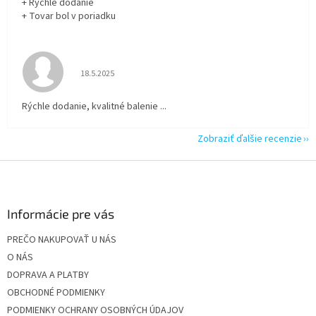
+ Rýchle dodanie
+ Tovar bol v poriadku
Hodnotenie obchodu je 5 z 5 hviezdičiek.
18.5.2025
Rýchle dodanie, kvalitné balenie ...
Zobraziť ďalšie recenzie
Z
á
p
ä
Informácie pre vás
t
PREČO NAKUPOVAŤ U NÁS
i
O NÁS
e
DOPRAVA A PLATBY
OBCHODNÉ PODMIENKY
PODMIENKY OCHRANY OSOBNÝCH ÚDAJOV