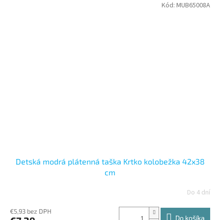
Kód:
MUB65008A
Detská modrá plátenná taška Krtko kolobežka 42x38
cm
Do 4 dní
€5,93 bez DPH
Do košíka