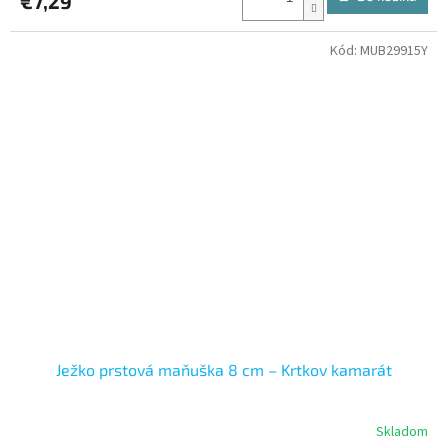
€7,29
Kód:
MUB29915Y
Ježko prstová maňuška 8 cm – Krtkov kamarát
Skladom