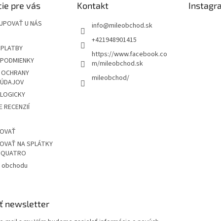
ie pre vás
Kontakt
Instagr
UPOVAŤ U NÁS
info
@
mileobchod.sk
+421948901415
 PLATBY
https://www.facebook.co
PODMIENKY
m/mileobchod.sk
 OCHRANY
mileobchod/
 ÚDAJOV
OLOGICKY
 RECENZIÍ
POVAŤ
OVAŤ NA SPLÁTKY
Z QUATRO
 obchodu
ť newsletter