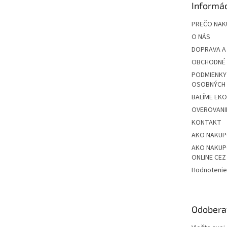
Informác
i
e
PREČO NAK
O NÁS
DOPRAVA A
OBCHODNÉ 
PODMIENKY
OSOBNÝCH
BALÍME EK
OVEROVANIE
KONTAKT
AKO NAKU
AKO NAKUP
ONLINE CE
Hodnotenie
Odobera