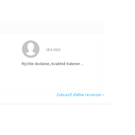
 5 z 5 hviezdičiek.
Hodnotenie obchodu je 5 z 5 hviezdičiek.
18.5.2025
Rýchle dodanie, kvalitné balenie ...
Zobraziť ďalšie recenzie