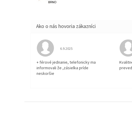
Hodnotenie obchodu je 5 z 5 hviezdičiek.
6.9.2025
+ férové jednanie, telefonicky ma
Kvalit
informovali že ,zásielka príde
preved
neskoršie
Z
á
p
ä
t