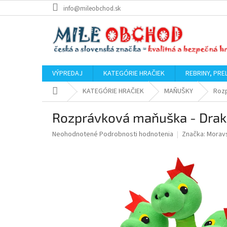
Prejsť
info@mileobchod.sk
na
obsah
VÝPREDAJ
KATEGÓRIE HRAČIEK
REBRINY, PRE
Domov
KATEGÓRIE HRAČIEK
MAŇUŠKY
Rozp
Rozprávková maňuška - Drak 
Priemerné
Neohodnotené
Podrobnosti hodnotenia
Značka:
Moravs
hodnotenie
produktu
je
0,0
z
5
hviezdičiek.