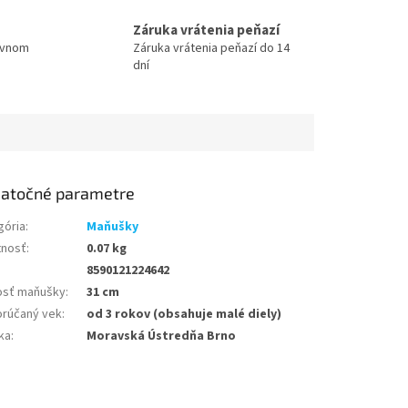
Záruka vrátenia peňazí
ovnom
Záruka vrátenia peňazí do 14
dní
atočné parametre
gória
:
Maňušky
nosť
:
0.07 kg
8590121224642
osť maňušky
:
31 cm
rúčaný vek
:
od 3 rokov (obsahuje malé diely)
ka
:
Moravská Ústredňa Brno