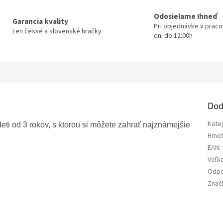
Odosielame Ihneď
Garancia kvality
Pri objednávke v prac
Len české a slovenské hračky
dni do 12:00h
Dod
Kate
deti od 3 rokov, s ktorou si môžete zahrať najznámejšie
Hmot
EAN
:
Veľk
Odpo
Znač