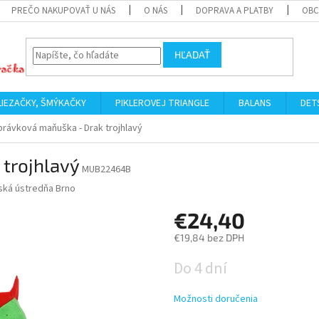
PREČO NAKUPOVAŤ U NÁS
O NÁS
DOPRAVA A PLATBY
OBC
HĽADAŤ
LIEZAČKY, ŠMÝKAČKY
PIKLEROVEJ TRIANGLE
BALANS
DET
rávková maňuška - Drak trojhlavý
trojhlavý
MUB22464B
ká ústredňa Brno
€24,40
€19,84 bez DPH
Jednotková
Do 4 dní
cena:
Možnosti doručenia