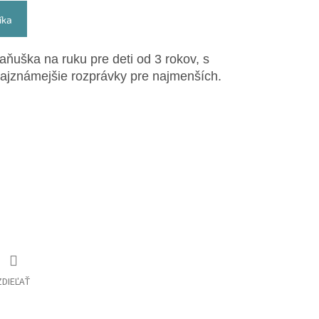
íka
maňuška na ruku pre deti od 3 rokov, s
najznámejšie rozprávky pre najmenších.
ZDIEĽAŤ