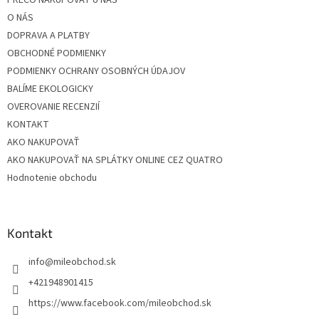
i
O NÁS
e
DOPRAVA A PLATBY
OBCHODNÉ PODMIENKY
PODMIENKY OCHRANY OSOBNÝCH ÚDAJOV
BALÍME EKOLOGICKY
OVEROVANIE RECENZIÍ
KONTAKT
AKO NAKUPOVAŤ
AKO NAKUPOVAŤ NA SPLÁTKY ONLINE CEZ QUATRO
Hodnotenie obchodu
Kontakt
info
@
mileobchod.sk
+421948901415
https://www.facebook.com/mileobchod.sk