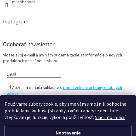
mileobchod/
Instagram
Odoberať newsletter
Vložte svoj e-mail a my Vám budeme zasielať informácie o nových
produktoch na našom e-shope.
Email
Vložením e-mailu súhlasíte s
podmienkami ochrany osobných
údajov
PRIHLÁSIŤ SA
Používame súbory cookie, aby sme vám umožnili pohodlné
prehliadanie webovej stránky a vďaka analýze neustále
zlepšovali jej funkcie, výkon a použiteľnosť.
Viac informácií
Vytvoril Shoptet
Nastavenie