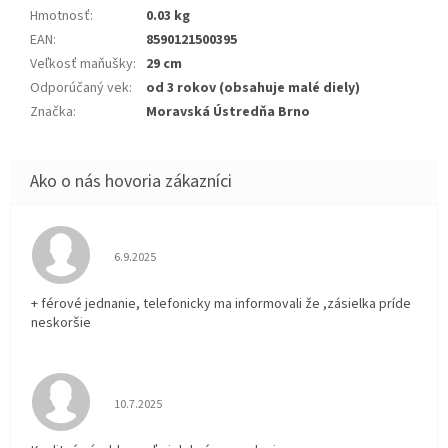
Hmotnosť
:
0.03 kg
EAN
:
8590121500395
Veľkosť maňušky
:
29 cm
Odporúčaný vek
:
od 3 rokov (obsahuje malé diely)
Značka
:
Moravská Ústredňa Brno
Hodnotenie obchodu je 5 z 5 hviezdičiek.
6.9.2025
+ férové jednanie, telefonicky ma informovali že ,zásielka príde
neskoršie
Hodnotenie obchodu je 5 z 5 hviezdičiek.
10.7.2025