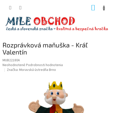
Prejsť
NÁKUP
na
obsah
KOŠÍK
Rozprávková maňuška - Kráľ
Valentín
MUB22180A
Priemerné
Neohodnotené
Podrobnosti hodnotenia
hodnotenie
Značka:
Moravská ústredňa Brno
produktu
je
0,0
z
5
hviezdičiek.