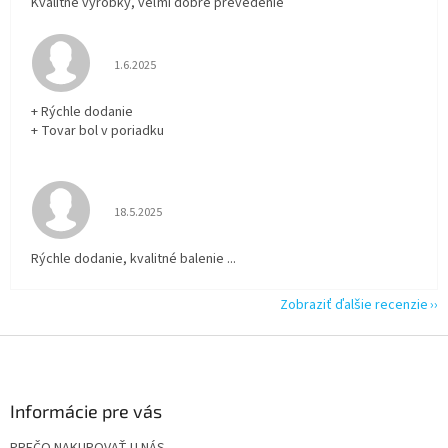
Kvalitné výrobky, veľmi dobré prevedenie
Hodnotenie obchodu je 5 z 5 hviezdičiek.
1.6.2025
+ Rýchle dodanie
+ Tovar bol v poriadku
Hodnotenie obchodu je 5 z 5 hviezdičiek.
18.5.2025
Rýchle dodanie, kvalitné balenie ...
Zobraziť ďalšie recenzie
Z
á
p
ä
Informácie pre vás
t
PREČO NAKUPOVAŤ U NÁS