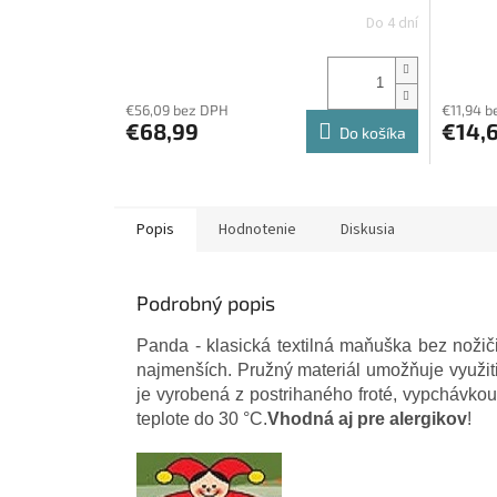
Do 4 dní
€56,09 bez DPH
€11,94 
€68,99
€14,
Do košíka
Popis
Hodnotenie
Diskusia
Podrobný popis
Panda - klasická textilná maňuška bez nožič
najmenších. Pružný materiál umožňuje využiti
je vyrobená z postrihaného froté, vypchávko
teplote do 30 °C.
Vhodná aj pre alergikov
!