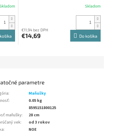
Skladom
Skladom
€11,94 bez DPH
€14,69
košíka
Do košíka
atočné parametre
gória
:
Maňušky
nosť
:
0.05 kg
8595151800125
osť maňušky
:
28 cm
rúčaný vek
:
od 3 rokov
ka
:
NOE