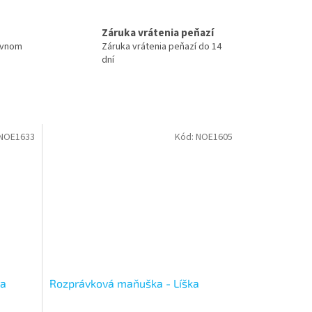
Záruka vrátenia peňazí
ovnom
Záruka vrátenia peňazí do 14
dní
NOE1633
Kód:
NOE1605
ka
Rozprávková maňuška - Líška