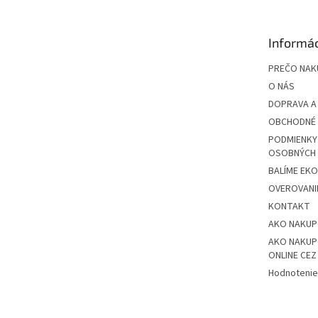
ä
t
Informác
i
e
PREČO NAK
O NÁS
DOPRAVA A
OBCHODNÉ 
PODMIENKY
OSOBNÝCH
BALÍME EK
OVEROVANIE
KONTAKT
AKO NAKU
AKO NAKUP
ONLINE CE
Hodnotenie