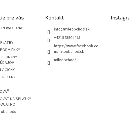
ie pre vás
Kontakt
Instagr
UPOVAŤ U NÁS
info
@
mileobchod.sk
+421948901415
 PLATBY
https://www.facebook.co
PODMIENKY
m/mileobchod.sk
 OCHRANY
mileobchod/
 ÚDAJOV
OLOGICKY
 RECENZIÍ
POVAŤ
OVAŤ NA SPLÁTKY
Z QUATRO
 obchodu