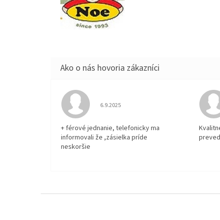
Hodnotenie obchodu je 5 z 5 hviezdičiek.
6.9.2025
+ férové jednanie, telefonicky ma
Kvalit
informovali že ,zásielka príde
preved
neskoršie
Z
á
p