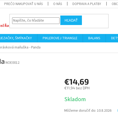
PREČO NAKUPOVAŤ U NÁS
O NÁS
DOPRAVA A PLATBY
OBC
HĽADAŤ
LIEZAČKY, ŠMÝKAČKY
PIKLEROVEJ TRIANGLE
BALANS
DET
rávková maňuška - Panda
da
NOE0012
€14,69
€11,94 bez DPH
Jednotková
Skladom
cena:
Môžeme doručiť do:
10.8.2026