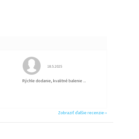
 5 z 5 hviezdičiek.
Hodnotenie obchodu je 5 z 5 hviezdičiek.
18.5.2025
Rýchle dodanie, kvalitné balenie ...
Zobraziť ďalšie recenzie