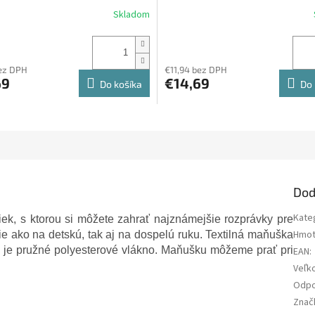
Skladom
bez DPH
€11,94 bez DPH
69
€14,69
Do košíka
Do 
Dod
Kate
iek, s ktorou si môžete zahrať najznámejšie rozprávky pre
Hmot
e ako na detskú, tak aj na dospelú ruku. Textilná maňuška
u je pružné polyesterové vlákno. Maňušku môžeme prať pri
EAN
:
Veľk
Odpo
Znač