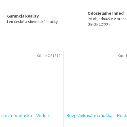
Odosielame Ihneď
Garancia kvality
Pri objednávke v prac
Len české a slovenské hračky
dni do 12:00h
Kód:
NOE1812
Kód:
vková maňuška - Vodník
Rozprávková maňuška - Hús