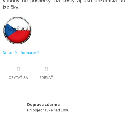
vhodný do postieľky, na cesty aj ako dekorácia do
izbičky.
Detailné informácie
OPÝTAŤ SA
ZDIEĽAŤ
Doprava zdarma
Pri objednávke nad 100€