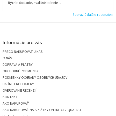
Rýchle dodanie, kvalitné balenie ...
Zobraziť ďalšie recenzie
Z
á
p
ä
Informácie pre vás
t
PREČO NAKUPOVAŤ U NÁS
i
O NÁS
e
DOPRAVA A PLATBY
OBCHODNÉ PODMIENKY
PODMIENKY OCHRANY OSOBNÝCH ÚDAJOV
BALÍME EKOLOGICKY
OVEROVANIE RECENZIÍ
KONTAKT
AKO NAKUPOVAŤ
AKO NAKUPOVAŤ NA SPLÁTKY ONLINE CEZ QUATRO