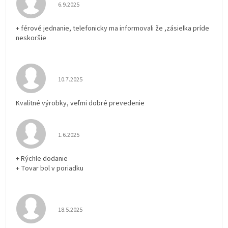
Hodnotenie obchodu je 5 z 5 hviezdičiek.
6.9.2025
+ férové jednanie, telefonicky ma informovali že ,zásielka príde
neskoršie
Hodnotenie obchodu je 5 z 5 hviezdičiek.
10.7.2025
Kvalitné výrobky, veľmi dobré prevedenie
Hodnotenie obchodu je 5 z 5 hviezdičiek.
1.6.2025
+ Rýchle dodanie
+ Tovar bol v poriadku
Hodnotenie obchodu je 5 z 5 hviezdičiek.
18.5.2025