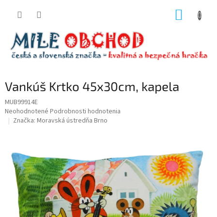
Prejsť
NÁKUP
na
obsah
KOŠÍK
Vankúš Krtko 45x30cm, kapela
MUB99914E
Priemerné
Neohodnotené
Podrobnosti hodnotenia
hodnotenie
Značka:
Moravská ústredňa Brno
produktu
je
0,0
z
5
hviezdičiek.