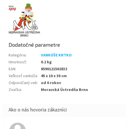
Dodatočné parametre
Kategória
:
VANKÚŠE KRTKO
Hmotnosť
:
0.2 kg
EAN
:
8590121502832
Veľkosť vankúša
:
45 x 10 x 30 cm
Odporúčaný vek
:
od 0 rokov
Značka
:
Moravská Ústredňa Brno