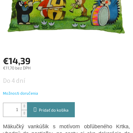
€14,39
€11,70 bez DPH
Jednotková
Do 4 dní
cena:
Možnosti doručenia
Pridať do košíka
Mäkučký vankúšik s motívom obľúbeného Krtka,