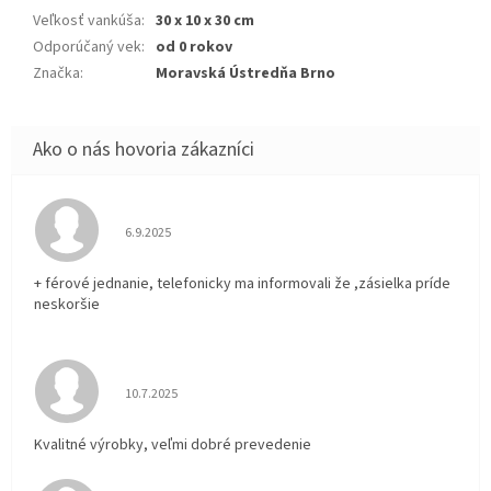
Veľkosť vankúša
:
30 x 10 x 30 cm
Odporúčaný vek
:
od 0 rokov
Značka
:
Moravská Ústredňa Brno
Hodnotenie obchodu je 5 z 5 hviezdičiek.
6.9.2025
+ férové jednanie, telefonicky ma informovali že ,zásielka príde
neskoršie
Hodnotenie obchodu je 5 z 5 hviezdičiek.
10.7.2025
Kvalitné výrobky, veľmi dobré prevedenie