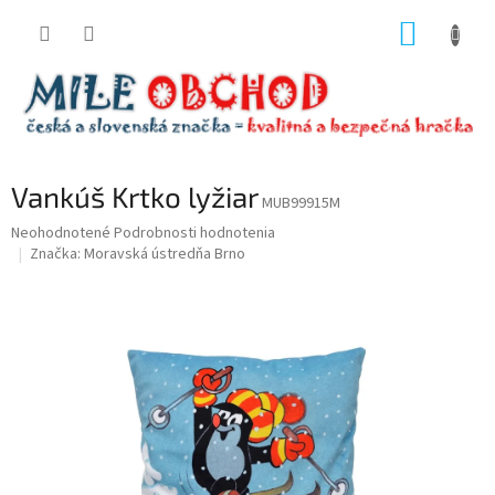
Prejsť
NÁKUP
na
obsah
KOŠÍK
Vankúš Krtko lyžiar
MUB99915M
Priemerné
Neohodnotené
Podrobnosti hodnotenia
hodnotenie
Značka:
Moravská ústredňa Brno
produktu
je
0,0
z
5
hviezdičiek.