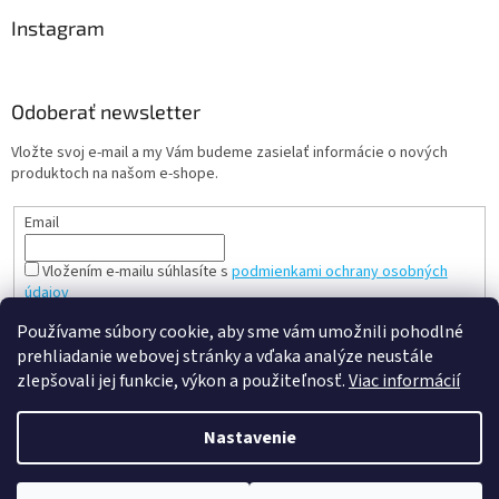
Instagram
Odoberať newsletter
Vložte svoj e-mail a my Vám budeme zasielať informácie o nových
produktoch na našom e-shope.
Email
Vložením e-mailu súhlasíte s
podmienkami ochrany osobných
údajov
PRIHLÁSIŤ SA
Používame súbory cookie, aby sme vám umožnili pohodlné
prehliadanie webovej stránky a vďaka analýze neustále
zlepšovali jej funkcie, výkon a použiteľnosť.
Viac informácií
Vytvoril Shoptet
Nastavenie
Copyright 2026
slovenská a česká hračka - mileobchod.sk
.