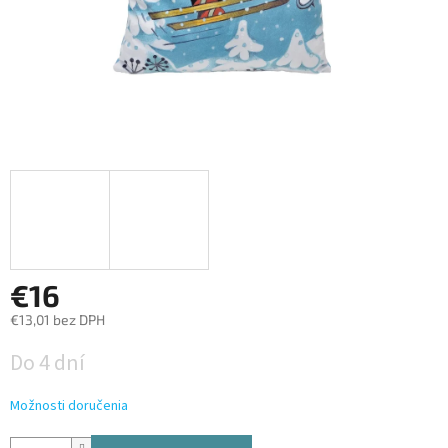
€16
€13,01 bez DPH
Jednotková
Do 4 dní
cena:
Možnosti doručenia