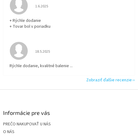
Hodnotenie obchodu je 5 z 5 hviezdičiek.
1.6.2025
+ Rýchle dodanie
+ Tovar bol v poriadku
Hodnotenie obchodu je 5 z 5 hviezdičiek.
18.5.2025
Rýchle dodanie, kvalitné balenie ...
Zobraziť ďalšie recenzie
Z
á
p
ä
Informácie pre vás
t
PREČO NAKUPOVAŤ U NÁS
i
O NÁS
e