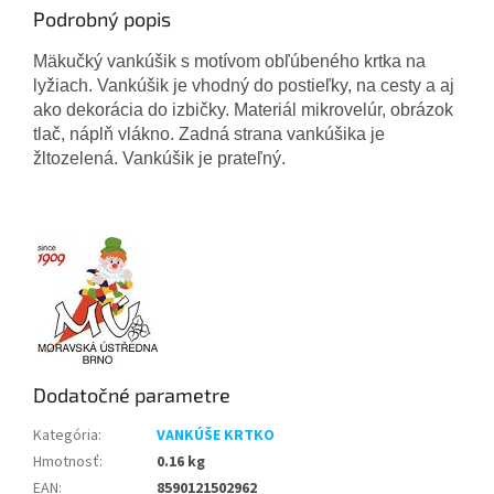
Podrobný popis
Mäkučký vankúšik s motívom obľúbeného krtka na
lyžiach. Vankúšik je vhodný do postieľky, na cesty a aj
ako dekorácia do izbičky. Materiál mikrovelúr, obrázok
tlač, náplň vlákno. Zadná strana vankúšika je
žltozelená. Vankúšik je prateľný.
Dodatočné parametre
Kategória
:
VANKÚŠE KRTKO
Hmotnosť
:
0.16 kg
EAN
:
8590121502962