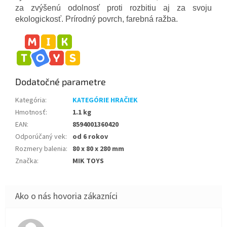
za zvýšenú odolnosť proti rozbitiu aj za svoju
ekologickosť. Prírodný povrch, farebná ražba.
Dodatočné parametre
Kategória
:
KATEGÓRIE HRAČIEK
Hmotnosť
:
1.1 kg
EAN
:
8594001360420
Odporúčaný vek
:
od 6 rokov
Rozmery balenia
:
80 x 80 x 280 mm
Značka
:
MIK TOYS