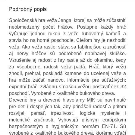
Podrobný popis
Spoločenská hra veža Jenga, ktorej sa môže zúčastniť
neobmedzený počet hráčov. Postupne každý hráč
vyťahuje jednou rukou z veže ľubovoľný kameň a
stavia ho na horné poschodie. Cieľom hry je nezhodiť
vežu. Ako veža rastie, stáva sa labilnejšou a zručnosť
aj nervy hráčov sú podrobené napínavej skúške.
Vzrušenie aj radosť z hry rastie až do okamihu, kedy
za všeobecnej radosti veža padá. Hráč, ktorý vežu
zhodil, prehral, poskladá kamene do ucelenej veže a
hra môže začať nanovo. Informácie pre súťaživých:
expertní hráči zvládnu s našou vežou postaviť cez 32
poschodí. Vyrobené z kvalitného bukového dreva.
Drevené hry a drevené hlavolamy MIK sú navrhnuté
pre deti i dospelých tak, aby prinášali radosť a pritom
rozvíjali pamäť, trpezlivosť, logické myslenie i
motorické zručnosti. Vyhovujú prísnym európskym
bezpečnostným a hygienickým normám EN-71. Sú
vyrobené z kvalitného bukového dreva, ktorému vďačí