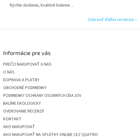
Rýchle dodanie, kvalitné balenie ...
Zobraziť ďalšie recenzie
Z
á
p
ä
Informácie pre vás
t
PREČO NAKUPOVAŤ U NÁS
i
O NÁS
e
DOPRAVA A PLATBY
OBCHODNÉ PODMIENKY
PODMIENKY OCHRANY OSOBNÝCH ÚDAJOV
BALÍME EKOLOGICKY
OVEROVANIE RECENZIÍ
KONTAKT
AKO NAKUPOVAŤ
AKO NAKUPOVAŤ NA SPLÁTKY ONLINE CEZ QUATRO