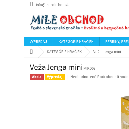
Prejsť
info@mileobchod.sk
na
obsah
VÝPREDAJ
KATEGÓRIE HRAČIEK
REBRINY, PRE
Domov
KATEGÓRIE HRAČIEK
Veža Jenga mini
Veža Jenga mini
MIK068
Priemerné
Neohodnotené
Podrobnosti hodn
Akcia
Výpredaj
hodnotenie
produktu
je
0,0
z
5
hviezdičiek.