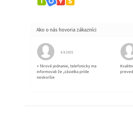
Hodnotenie obchodu je 5 z 5 hviezdičiek.
6.9.2025
+ férové jednanie, telefonicky ma
Kvalit
informovali že ,zásielka príde
preved
neskoršie
Z
á
p
ä