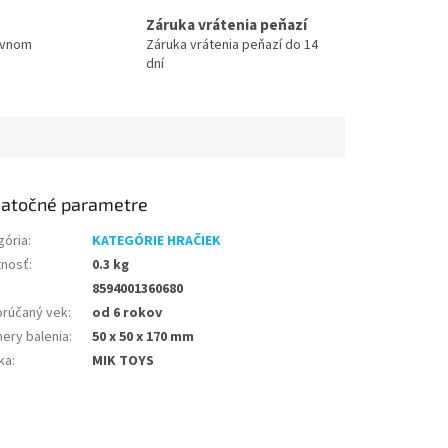
Záruka vrátenia peňazí
ovnom
Záruka vrátenia peňazí do 14
dní
atočné parametre
gória
:
KATEGÓRIE HRAČIEK
nosť
:
0.3 kg
8594001360680
rúčaný vek
:
od 6 rokov
ery balenia
:
50 x 50 x 170 mm
ka
:
MIK TOYS