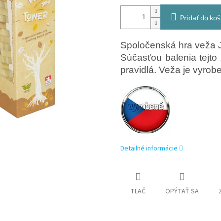
Pridať do koš
Spoločenská hra veža Je
Súčasťou balenia tejto 
pravidlá. Veža je vyrob
Detailné informácie
TLAČ
OPÝTAŤ SA