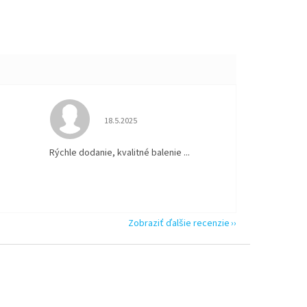
 5 z 5 hviezdičiek.
Hodnotenie obchodu je 5 z 5 hviezdičiek.
18.5.2025
Rýchle dodanie, kvalitné balenie ...
Zobraziť ďalšie recenzie