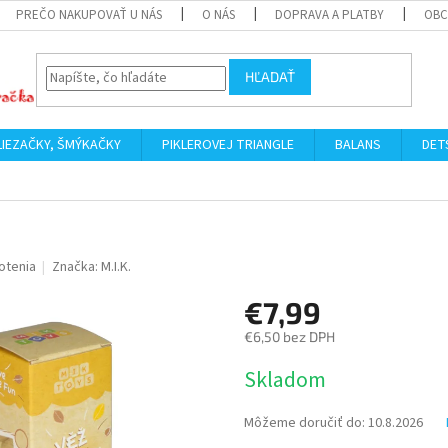
PREČO NAKUPOVAŤ U NÁS
O NÁS
DOPRAVA A PLATBY
OBC
HĽADAŤ
LIEZAČKY, ŠMÝKAČKY
PIKLEROVEJ TRIANGLE
BALANS
DET
otenia
Značka:
M.I.K.
€7,99
€6,50 bez DPH
Jednotková
Skladom
cena:
Môžeme doručiť do:
10.8.2026