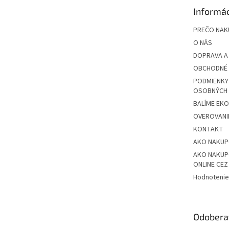
t
Informác
i
e
PREČO NAK
O NÁS
DOPRAVA A
OBCHODNÉ 
PODMIENKY
OSOBNÝCH
BALÍME EK
OVEROVANIE
KONTAKT
AKO NAKU
AKO NAKUP
ONLINE CE
Hodnotenie
Odobera