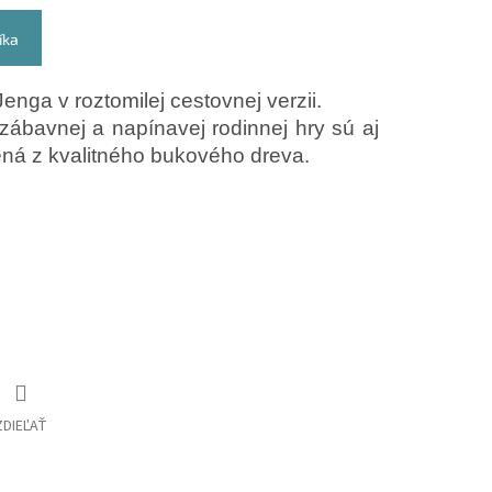
íka
nga v roztomilej cestovnej verzii.
zábavnej a napínavej rodinnej hry sú aj
ená z kvalitného bukového dreva.
ZDIEĽAŤ