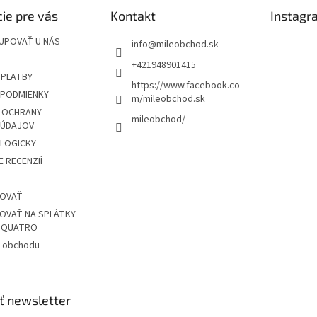
ie pre vás
Kontakt
Instagr
UPOVAŤ U NÁS
info
@
mileobchod.sk
+421948901415
 PLATBY
https://www.facebook.co
PODMIENKY
m/mileobchod.sk
 OCHRANY
mileobchod/
 ÚDAJOV
OLOGICKY
 RECENZIÍ
POVAŤ
OVAŤ NA SPLÁTKY
Z QUATRO
 obchodu
ť newsletter