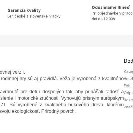
Odosielame Ihneď
Garancia kvality
Pri objednávke v prac
Len české a slovenské hračky
dni do 12:00h
Dod
Kate
vnej verzii.
Hmot
rodinnej hry sú aj pravidlá. Veža je vyrobená z kvalitného
EAN
:
rhnuté pre deti i dospelých tak, aby prinášali radosť a
Odpo
myslenie i motorické zručnosti. Vyhovujú prísnym európskym
Rozm
1. Sú vyrobené z kvalitného bukového dreva, ktorému
Znač
 svoju ekologickosť. Prírodný povrch.