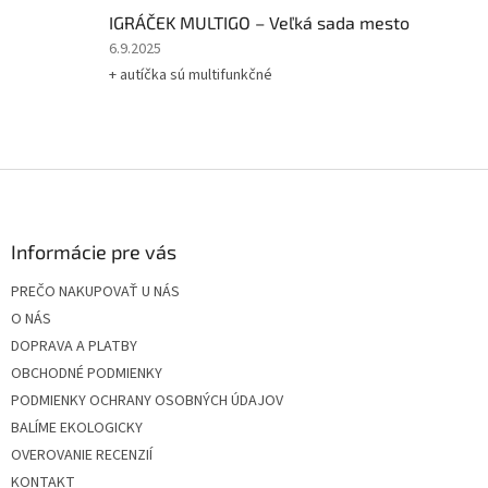
5
IGRÁČEK MULTIGO – Veľká sada mesto
hviezdičiek.
Hodnotenie
6.9.2025
produktu
+ autíčka sú multifunkčné
je
5
z
5
hviezdičiek.
Z
á
p
ä
Informácie pre vás
t
PREČO NAKUPOVAŤ U NÁS
i
O NÁS
e
DOPRAVA A PLATBY
OBCHODNÉ PODMIENKY
PODMIENKY OCHRANY OSOBNÝCH ÚDAJOV
BALÍME EKOLOGICKY
OVEROVANIE RECENZIÍ
KONTAKT