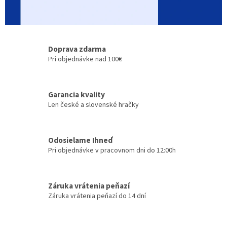
o
m
o
Doprava zdarma
b
Pri objednávke nad 100€
c
h
o
Garancia kvality
Len české a slovenské hračky
d
e
Odosielame Ihneď
Pri objednávke v pracovnom dni do 12:00h
Záruka vrátenia peňazí
Záruka vrátenia peňazí do 14 dní