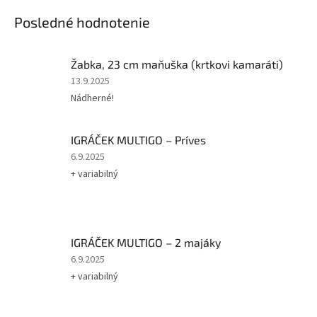
Posledné hodnotenie
Žabka, 23 cm maňuška (krtkovi kamaráti)
Hodnotenie
13.9.2025
produktu
Nádherné!
je
5
z
IGRÁČEK MULTIGO – Príves
5
Hodnotenie
6.9.2025
hviezdičiek.
produktu
+ variabilný
je
5
z
5
hviezdičiek.
IGRÁČEK MULTIGO – 2 majáky
Hodnotenie
6.9.2025
produktu
+ variabilný
je
5
z