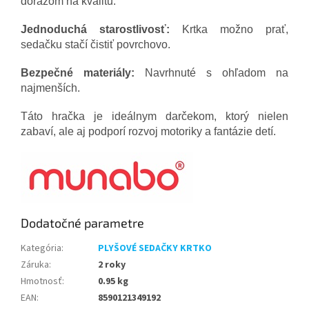
dôrazom na kvalitu.
Jednoduchá starostlivosť:
Krtka možno prať,
sedačku stačí čistiť povrchovo.
Bezpečné materiály:
Navrhnuté s ohľadom na
najmenších.
Táto hračka je ideálnym darčekom, ktorý nielen
zabaví, ale aj podporí rozvoj motoriky a fantázie detí.
Dodatočné parametre
Kategória
:
PLYŠOVÉ SEDAČKY KRTKO
Záruka
:
2 roky
Hmotnosť
:
0.95 kg
EAN
:
8590121349192