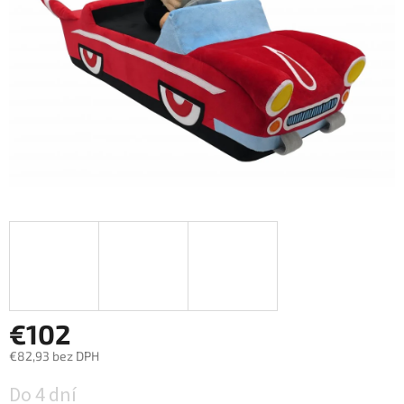
€102
€82,93 bez DPH
Jednotková
Do 4 dní
cena: