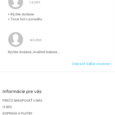
Hodnotenie obchodu je 5 z 5 hviezdičiek.
1.6.2025
+ Rýchle dodanie
+ Tovar bol v poriadku
Hodnotenie obchodu je 5 z 5 hviezdičiek.
18.5.2025
Rýchle dodanie, kvalitné balenie ...
Zobraziť ďalšie recenzie
Z
á
p
ä
Informácie pre vás
t
PREČO NAKUPOVAŤ U NÁS
i
O NÁS
e
DOPRAVA A PLATBY