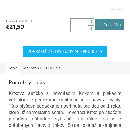
Do 4 dní
€17,48 bez DPH
Do košíka
€21,50
ZOBRAZIŤ VŠETKY SÚVISIACE PRODUKTY
Popis
Hodnotenie
Diskusia
Podrobný popis
Krtkovo autíčko s hovoriacim Krtkom a pískacím
volantom je perfektnou kombináciou zábavy a kvality.
Táto plyšová sedačka je navrhnutá pre deti od 1 roka,
ktoré už samostatne sedia. Hovoriaci Krtko po stlačení
prehráva náhodne vybrané originálne zvuky z
obľúbených filmov o Krtkovi, čo deti okamžite zaujme a