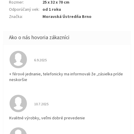
Rozmer
:
25 x 32 x 70 cm
Odporúčaný vek
:
od 1 roku
Značka
:
Moravská Ústredňa Brno
Hodnotenie obchodu je 5 z 5 hviezdičiek.
6.9.2025
+ férové jednanie, telefonicky ma informovali že ,zásielka príde
neskoršie
Hodnotenie obchodu je 5 z 5 hviezdičiek.
10.7.2025
Kvalitné výrobky, veľmi dobré prevedenie