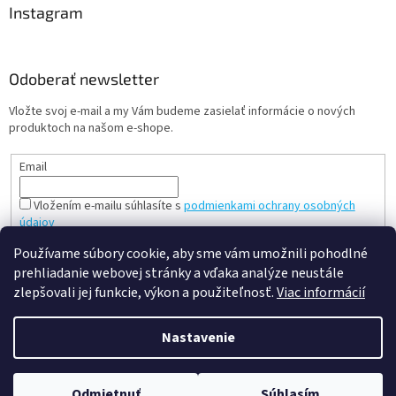
Instagram
Odoberať newsletter
Vložte svoj e-mail a my Vám budeme zasielať informácie o nových
produktoch na našom e-shope.
Email
Vložením e-mailu súhlasíte s
podmienkami ochrany osobných
údajov
PRIHLÁSIŤ SA
Používame súbory cookie, aby sme vám umožnili pohodlné
prehliadanie webovej stránky a vďaka analýze neustále
zlepšovali jej funkcie, výkon a použiteľnosť.
Viac informácií
Vytvoril Shoptet
Nastavenie
Copyright 2026
slovenská a česká hračka - mileobchod.sk
.
Odmietnuť
Súhlasím
Všetky práva vyhradené.
Upraviť nastavenie cookies