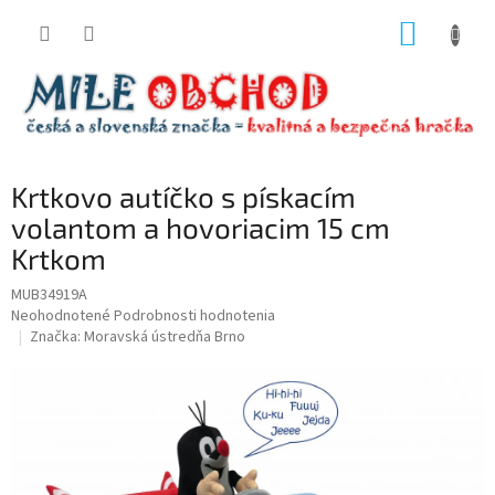
Prejsť
NÁKUP
na
obsah
KOŠÍK
Krtkovo autíčko s pískacím
volantom a hovoriacim 15 cm
Krtkom
MUB34919A
Priemerné
Neohodnotené
Podrobnosti hodnotenia
hodnotenie
Značka:
Moravská ústredňa Brno
produktu
je
0,0
z
5
hviezdičiek.