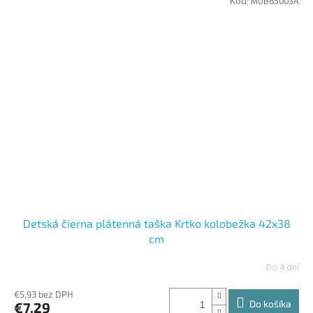
Kód:
MUB65003A
Detská čierna plátenná taška Krtko kolobežka 42x38
cm
Do 4 dní
€5,93 bez DPH
Do košíka
€7,29