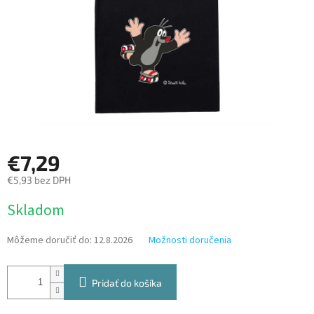
€7,29
€5,93 bez DPH
Jednotková
Skladom
cena:
Môžeme doručiť do:
12.8.2026
Možnosti doručenia
Pridať do košíka