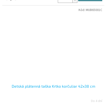
Kód:
MUB65001C
Detská plátenná taška Krtko korčuliar 42x38 cm
Do 4 dní