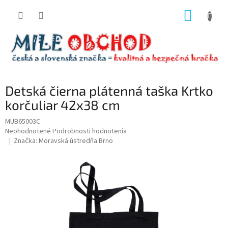
Prejsť
NÁKUP
na
obsah
KOŠÍK
Detská čierna plátenná taška Krtko
korčuliar 42x38 cm
MUB65003C
Priemerné
Neohodnotené
Podrobnosti hodnotenia
hodnotenie
Značka:
Moravská ústredňa Brno
produktu
je
0,0
z
5
hviezdičiek.