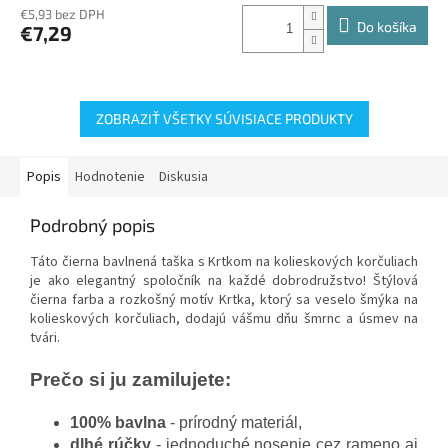
€5,93 bez DPH
Do košíka
€7,29
ZOBRAZIŤ VŠETKY SÚVISIACE PRODUKTY
Popis
Hodnotenie
Diskusia
Podrobný popis
Táto čierna bavlnená taška s Krtkom na kolieskových korčuliach
je ako elegantný spoločník na každé dobrodružstvo! Štýlová
čierna farba a rozkošný motív Krtka, ktorý sa veselo šmýka na
kolieskových korčuliach, dodajú vášmu dňu šmrnc a úsmev na
tvári.
Prečo si ju zamilujete:
100% bavlna
- prírodný materiál,
dlhé rúčky
- jednoduché nosenie cez rameno aj