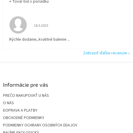
+ Tovar bol v poriadku
Hodnotenie obchodu je 5 z 5 hviezdičiek.
18.5.2025
Rýchle dodanie, kvalitné balenie ...
Zobraziť ďalšie recenzie
Z
á
p
ä
Informácie pre vás
t
PREČO NAKUPOVAŤ U NÁS
i
O NÁS
e
DOPRAVA A PLATBY
OBCHODNÉ PODMIENKY
PODMIENKY OCHRANY OSOBNÝCH ÚDAJOV
BALÍME EKOLOGICKY