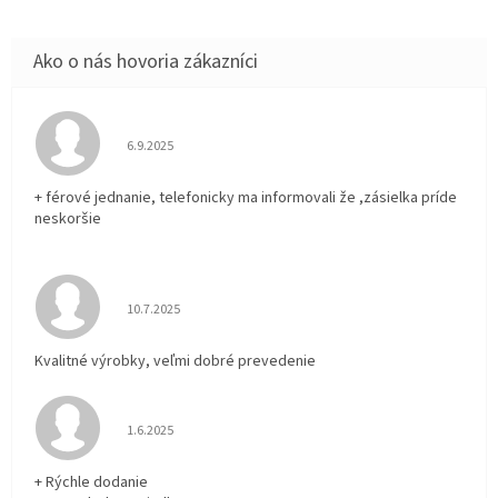
Hodnotenie obchodu je 5 z 5 hviezdičiek.
6.9.2025
+ férové jednanie, telefonicky ma informovali že ,zásielka príde
neskoršie
Hodnotenie obchodu je 5 z 5 hviezdičiek.
10.7.2025
Kvalitné výrobky, veľmi dobré prevedenie
Hodnotenie obchodu je 5 z 5 hviezdičiek.
1.6.2025
+ Rýchle dodanie