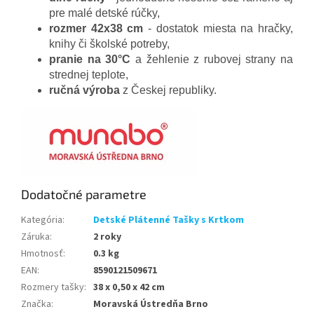
pre malé detské rúčky,
rozmer 42x38 cm
- dostatok miesta na hračky,
knihy či školské potreby,
p
ranie na 30°C
a žehlenie z rubovej strany na
strednej teplote,
ručná výroba
z Českej republiky.
Dodatočné parametre
Kategória
:
Detské Plátenné Tašky s Krtkom
Záruka
:
2 roky
Hmotnosť
:
0.3 kg
EAN
:
8590121509671
Rozmery tašky
:
38 x 0,50 x 42 cm
Značka
:
Moravská Ústredňa Brno