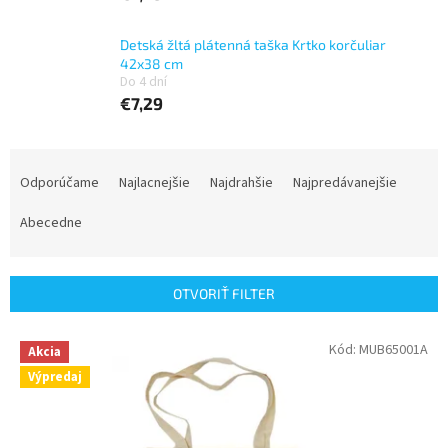
Detská žltá plátenná taška Krtko korčuliar
42x38 cm
Do 4 dní
€7,29
R
a
Odporúčame
Najlacnejšie
Najdrahšie
Najpredávanejšie
d
e
Abecedne
n
i
e
OTVORIŤ FILTER
p
r
V
Kód:
MUB65001A
Akcia
o
ý
d
Výpredaj
p
u
i
k
s
t