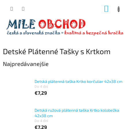
Prejsť
NÁKUP
na
obsah
KOŠÍK
Detské Plátenné Tašky s Krtkom
Najpredávanejšie
Detská plátenná taška Krtko korčuliar 42x38 cm
Do 4 dní
€7,29
Detská ružová plátenná taška Krtko kolobežka
42x38 cm
Do 4 dní
€7,29