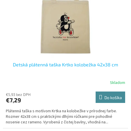
p
o
r
v
o
d
u
k
t
o
v
Detská plátenná taška Krtko kolobežka 42x38 cm
Skladom
€5,93 bez DPH
Do košíka
€7,29
Plátenná taška s motívom Krtka na kolobežke v prírodnej farbe.
Rozmer 42x38 cm s praktickými dlhými rúčkami pre pohodlné
nosenie cez rameno. Vyrobená z čistej bavlny, vhodná na...