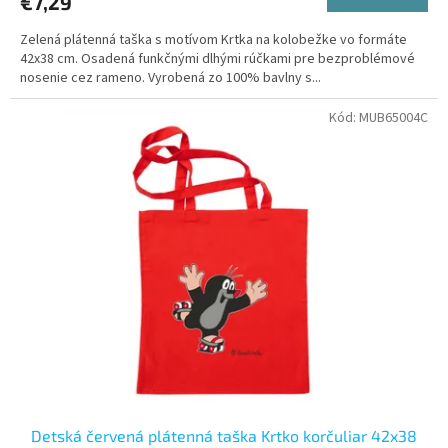
€7,29
Zelená plátenná taška s motívom Krtka na kolobežke vo formáte
42x38 cm. Osadená funkčnými dlhými rúčkami pre bezproblémové
nosenie cez rameno. Vyrobená zo 100% bavlny s...
Kód:
MUB65004C
Detská červená plátenná taška Krtko korčuliar 42x38