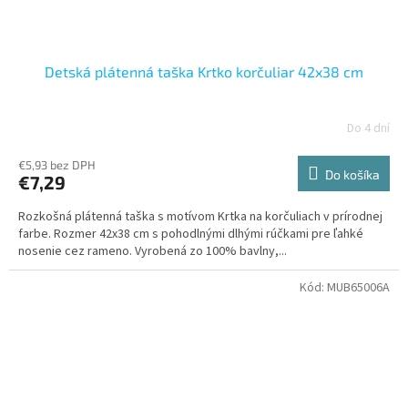
Detská plátenná taška Krtko korčuliar 42x38 cm
Do 4 dní
€5,93 bez DPH
Do košíka
€7,29
Rozkošná plátenná taška s motívom Krtka na korčuliach v prírodnej
farbe. Rozmer 42x38 cm s pohodlnými dlhými rúčkami pre ľahké
nosenie cez rameno. Vyrobená zo 100% bavlny,...
Kód:
MUB65006A