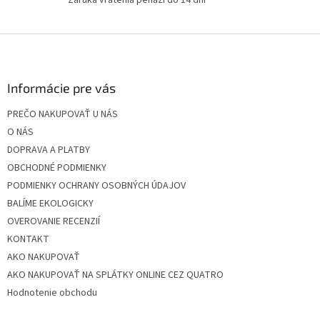
u
Z
á
p
ä
Informácie pre vás
t
PREČO NAKUPOVAŤ U NÁS
i
O NÁS
e
DOPRAVA A PLATBY
OBCHODNÉ PODMIENKY
PODMIENKY OCHRANY OSOBNÝCH ÚDAJOV
BALÍME EKOLOGICKY
OVEROVANIE RECENZIÍ
KONTAKT
AKO NAKUPOVAŤ
AKO NAKUPOVAŤ NA SPLÁTKY ONLINE CEZ QUATRO
Hodnotenie obchodu