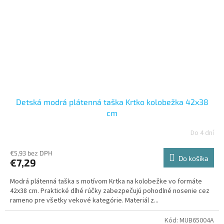
Detská modrá plátenná taška Krtko kolobežka 42x38
cm
Do 4 dní
€5,93 bez DPH
Do košíka
€7,29
Modrá plátenná taška s motívom Krtka na kolobežke vo formáte
42x38 cm. Praktické dlhé rúčky zabezpečujú pohodlné nosenie cez
rameno pre všetky vekové kategórie. Materiál z...
Kód:
MUB65004A