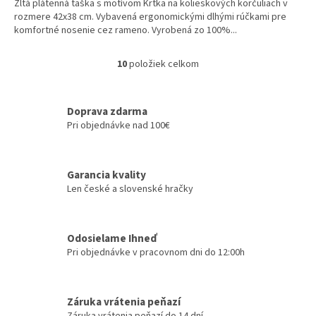
Žltá plátenná taška s motívom Krtka na kolieskových korčuliach v
rozmere 42x38 cm. Vybavená ergonomickými dlhými rúčkami pre
komfortné nosenie cez rameno. Vyrobená zo 100%...
10
položiek celkom
O
v
l
á
Doprava zdarma
d
Pri objednávke nad 100€
a
c
i
Garancia kvality
e
Len české a slovenské hračky
p
r
v
k
Odosielame Ihneď
y
Pri objednávke v pracovnom dni do 12:00h
v
ý
p
i
Záruka vrátenia peňazí
s
Záruka vrátenia peňazí do 14 dní