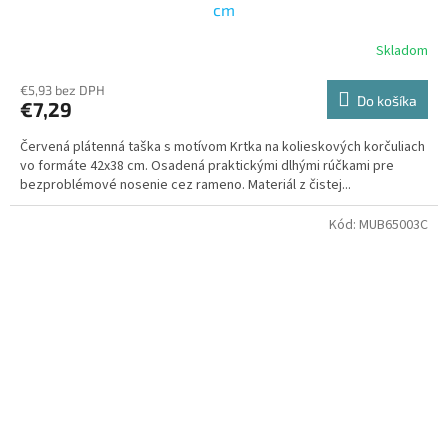
cm
Skladom
€5,93 bez DPH
Do košíka
€7,29
Červená plátenná taška s motívom Krtka na kolieskových korčuliach
vo formáte 42x38 cm. Osadená praktickými dlhými rúčkami pre
bezproblémové nosenie cez rameno. Materiál z čistej...
Kód:
MUB65003C