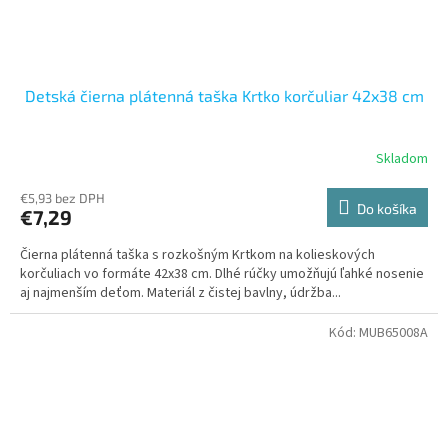
Detská čierna plátenná taška Krtko korčuliar 42x38 cm
Skladom
€5,93 bez DPH
Do košíka
€7,29
Čierna plátenná taška s rozkošným Krtkom na kolieskových
korčuliach vo formáte 42x38 cm. Dlhé rúčky umožňujú ľahké nosenie
aj najmenším deťom. Materiál z čistej bavlny, údržba...
Kód:
MUB65008A