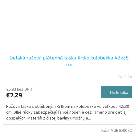
Detská ružová plátenná taška Krtko kolobežka 42x38
cm
Do 4 dní
€5,93 bez DPH
Do košíka
€7,29
Ružová taška s obľúbeným Krtkom na kolobežke vo veľkosti 42x38
cm. Dlhé rúčky zabezpečujú ľahké nosenie cez rameno pre deti aj
dospelých. Materiál z čistej bavlny umožňuje...
Kód:
MUB65007C