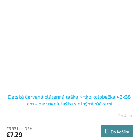
Detská červená plátenná taška Krtko kolobežka 42x38
cm - bavlnená taška s dlhými rúčkami
Do 4 dní
€5,93 bez DPH
Do košíka
€7,29