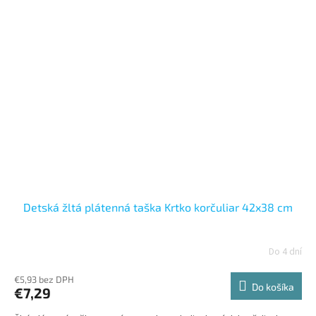
Detská žltá plátenná taška Krtko korčuliar 42x38 cm
Do 4 dní
€5,93 bez DPH
Do košíka
€7,29