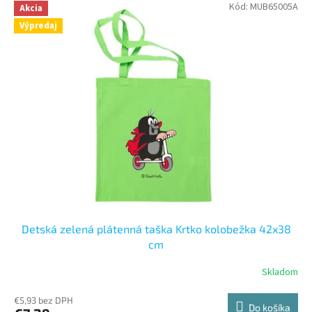
Kód:
MUB65005A
Akcia
Výpredaj
Detská zelená plátenná taška Krtko kolobežka 42x38
cm
Skladom
€5,93 bez DPH
Do košíka