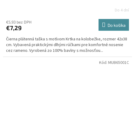
Do 4 dní
€5,93 bez DPH
Do košíka
€7,29
Čierna plátenná taška s motívom Krtka na kolobežke, rozmer 42x38
cm. Vybavená praktickými dlhými rúčkami pre komfortné nosenie
cez rameno. Vyrobená zo 100% bavlny s možnosťou...
Kód:
MUB65001C