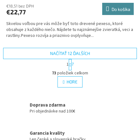
€18,51 bez DPH
Do košíka
€22,77
Skvelou voľbou pre vás môže byť toto drevené pexeso, ktoré
obsahuje z každého niečo. Nájdete tu najznámejšie zvieratká, veci a
rastliny.Pexeso rozvíja a priaznivo ovplyvňuje...
NAČÍTAŤ 12 ĎALŠÍCH
S
1
7
t
O
r
73
položiek celkom
v
á
l
HORE
n
á
k
d
o
v
a
a
Doprava zdarma
c
n
i
Pri objednávke nad 100€
i
e
e
p
r
Garancia kvality
v
Len české a slovenské hračky