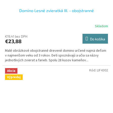
Domino Lesné zvieratká III. - obojstranné
Skladom
€19,41 bez DPH
Do košíka
€23,88
Malé obrázkové obojstranné drevené domino určené najmä deťom
v najmenšom veku od 3 rokov. Deti spoznávajú a učia sa názvy
jednotlivých zvierat a farieb. Spolu 28 kusov kameňov...
Kód:
LIF4302
Akcia
Výpredaj