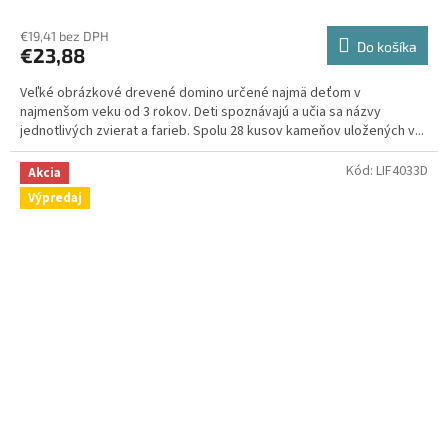
€19,41 bez DPH
Do košíka
€23,88
Veľké obrázkové drevené domino určené najmä deťom v
najmenšom veku od 3 rokov. Deti spoznávajú a učia sa názvy
jednotlivých zvierat a farieb. Spolu 28 kusov kameňov uložených v...
Kód:
LIF4033D
Akcia
Výpredaj