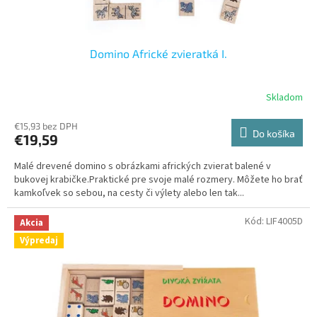
o
v
Domino Africké zvieratká I.
Skladom
€15,93 bez DPH
Do košíka
€19,59
Malé drevené domino s obrázkami afrických zvierat balené v
bukovej krabičke.Praktické pre svoje malé rozmery. Môžete ho brať
kamkoľvek so sebou, na cesty či výlety alebo len tak...
Kód:
LIF4005D
Akcia
Výpredaj