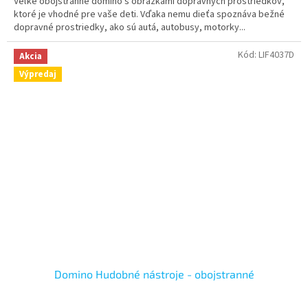
Veľké obojstranné domino s obrázkami dopravných prostriedkov,
ktoré je vhodné pre vaše deti. Vďaka nemu dieťa spoznáva bežné
dopravné prostriedky, ako sú autá, autobusy, motorky...
Kód:
LIF4037D
Akcia
Výpredaj
Domino Hudobné nástroje - obojstranné