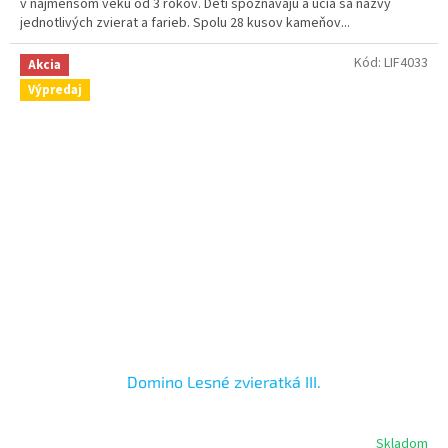
v najmenšom veku od 3 rokov. Deti spoznávajú a učia sa názvy
jednotlivých zvierat a farieb. Spolu 28 kusov kameňov...
Kód:
LIF4033
Akcia
Výpredaj
Domino Lesné zvieratká III.
Skladom