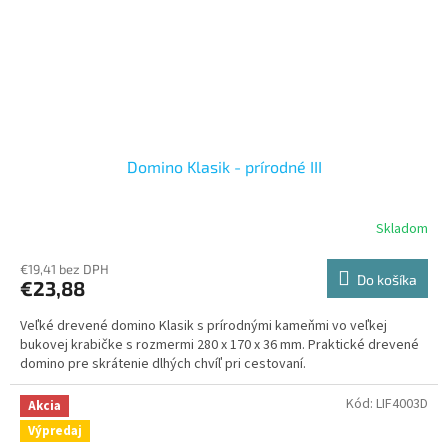
Domino Klasik - prírodné III
Skladom
€19,41 bez DPH
Do košíka
€23,88
Veľké drevené domino Klasik s prírodnými kameňmi vo veľkej
bukovej krabičke s rozmermi 280 x 170 x 36 mm. Praktické drevené
domino pre skrátenie dlhých chvíľ pri cestovaní.
Kód:
LIF4003D
Akcia
Výpredaj