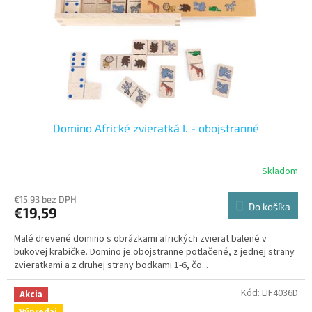
Domino Africké zvieratká I. - obojstranné
Skladom
€15,93 bez DPH
Do košíka
€19,59
Malé drevené domino s obrázkami afrických zvierat balené v
bukovej krabičke. Domino je obojstranne potlačené, z jednej strany
zvieratkami a z druhej strany bodkami 1-6, čo...
Kód:
LIF4036D
Akcia
Výpredaj