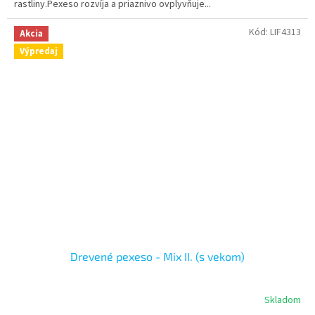
rastliny.Pexeso rozvíja a priaznivo ovplyvňuje...
Kód:
LIF4313
Akcia
Výpredaj
Drevené pexeso - Mix II. (s vekom)
Skladom