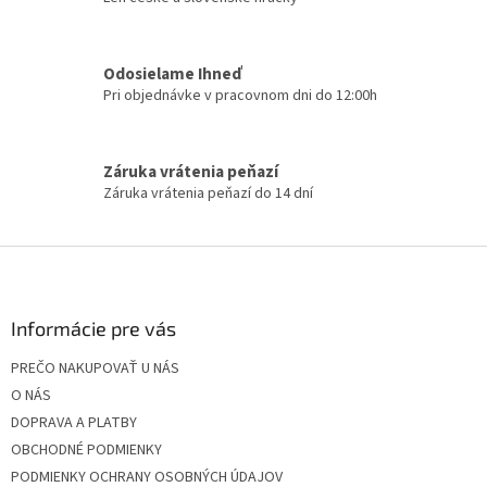
k
y
v
ý
Odosielame Ihneď
p
Pri objednávke v pracovnom dni do 12:00h
i
s
u
Záruka vrátenia peňazí
Záruka vrátenia peňazí do 14 dní
Z
á
p
ä
Informácie pre vás
t
PREČO NAKUPOVAŤ U NÁS
i
O NÁS
e
DOPRAVA A PLATBY
OBCHODNÉ PODMIENKY
PODMIENKY OCHRANY OSOBNÝCH ÚDAJOV