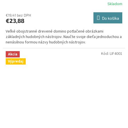
Skladom
€19,41 bez DPH
Do košíka
€23,88
Veľké obojstranné drevené domino potlačené obrázkami
základných hudobných nástrojov. Naučte svoje dieťa jednoduchou a
nenásilnou formou názvy hudobných nástrojov.
Kód:
LIF4001
Akcia
Výpredaj