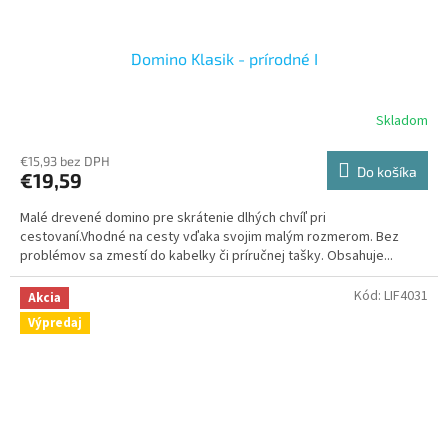
Domino Klasik - prírodné I
Skladom
€15,93 bez DPH
Do košíka
€19,59
Malé drevené domino pre skrátenie dlhých chvíľ pri
cestovaní.Vhodné na cesty vďaka svojim malým rozmerom. Bez
problémov sa zmestí do kabelky či príručnej tašky. Obsahuje...
Kód:
LIF4031
Akcia
Výpredaj