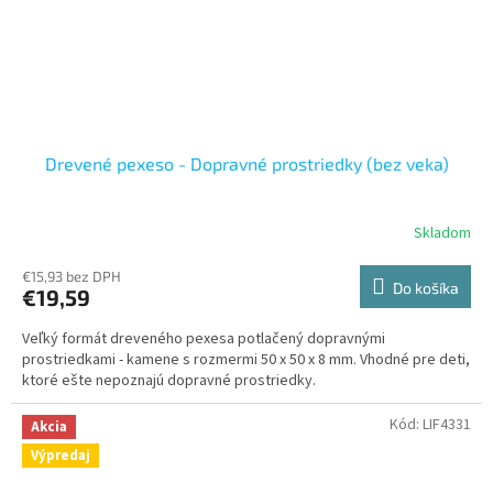
Drevené pexeso - Dopravné prostriedky (bez veka)
Skladom
€15,93 bez DPH
Do košíka
€19,59
Veľký formát dreveného pexesa potlačený dopravnými
prostriedkami - kamene s rozmermi 50 x 50 x 8 mm. Vhodné pre deti,
ktoré ešte nepoznajú dopravné prostriedky.
Kód:
LIF4331
Akcia
Výpredaj