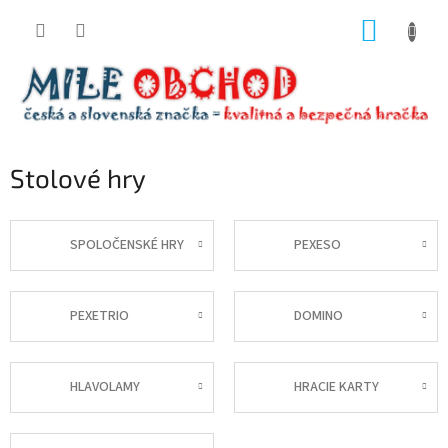
Prejsť
NÁKUP
na
obsah
KOŠÍK
Stolové hry
SPOLOČENSKÉ HRY
PEXESO
PEXETRIO
DOMINO
HLAVOLAMY
HRACIE KARTY