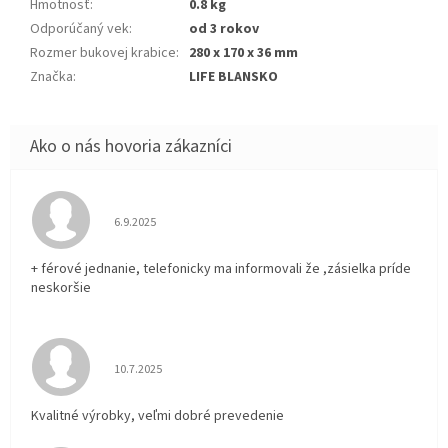
Hmotnosť
:
0.8 kg
Odporúčaný vek
:
od 3 rokov
Rozmer bukovej krabice
:
280 x 170 x 36 mm
Značka
:
LIFE BLANSKO
Hodnotenie obchodu je 5 z 5 hviezdičiek.
6.9.2025
+ férové jednanie, telefonicky ma informovali že ,zásielka príde
neskoršie
Hodnotenie obchodu je 5 z 5 hviezdičiek.
10.7.2025
Kvalitné výrobky, veľmi dobré prevedenie