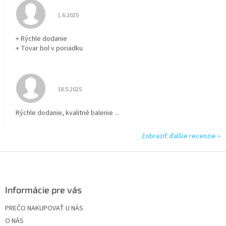
Hodnotenie obchodu je 5 z 5 hviezdičiek.
1.6.2025
+ Rýchle dodanie
+ Tovar bol v poriadku
Hodnotenie obchodu je 5 z 5 hviezdičiek.
18.5.2025
Rýchle dodanie, kvalitné balenie ...
Zobraziť ďalšie recenzie
Z
á
p
ä
Informácie pre vás
t
PREČO NAKUPOVAŤ U NÁS
i
O NÁS
e