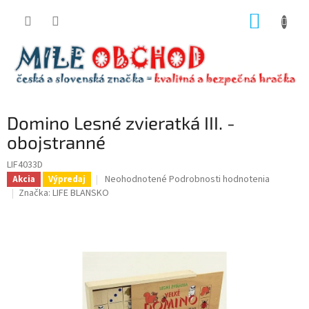
Prejsť
NÁKUP
na
obsah
KOŠÍK
Domino Lesné zvieratká III. -
obojstranné
LIF4033D
Priemerné
Neohodnotené
Podrobnosti hodnotenia
Akcia
Výpredaj
hodnotenie
Značka:
LIFE BLANSKO
produktu
je
0,0
z
5
hviezdičiek.