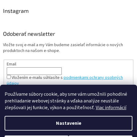
Instagram
Odoberať newsletter
Vložte svoj e-mail a my Vám budeme zasielať informácie o nových
produktoch na našom e-shope.
Email
Vložením e-mailu súhlasíte s
podmienkami ochrany osobných
údajov
PRIHLÁSIŤ SA
Používame súbory cookie, aby sme vám umožnili pohodlné
prehliadanie webovej stránky a vďaka analýze neustále
zlepšovali jej funkcie, výkon a použiteľnosť.
Viac informácií
Vytvoril Shoptet
Nastavenie