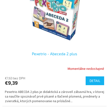
p
o
r
v
o
d
u
k
t
o
v
Pexetrio - Abeceda 2 plus
Momentálne nedostupné
€7,63 bez DPH
DETAIL
€9,39
Pexetrio ABECDA 2 plus je didaktická a zároveň zábavná hra, v ktorej
sa naučíte spoznávať prvé písané a tlačené písmená, predmety a
zvieratká, ktorých pomenovanie na príslušné...