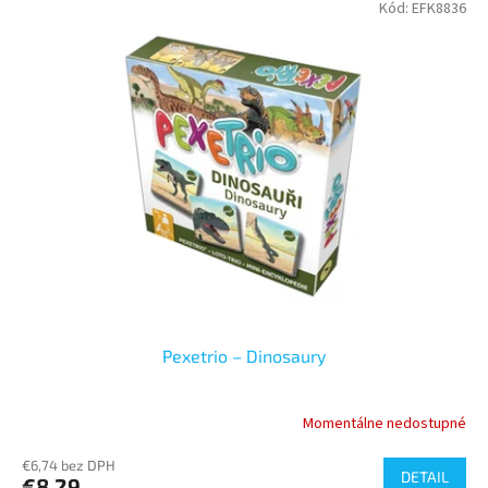
Kód:
EFK8836
Pexetrio – Dinosaury
Momentálne nedostupné
€6,74 bez DPH
DETAIL
€8,29