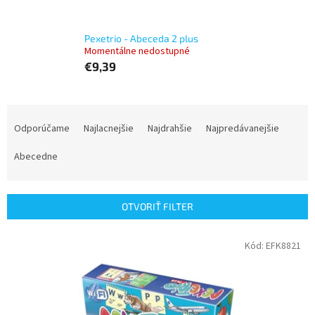
Pexetrio - Abeceda 2 plus
Momentálne nedostupné
€9,39
R
a
Odporúčame
Najlacnejšie
Najdrahšie
Najpredávanejšie
d
e
Abecedne
n
i
e
OTVORIŤ FILTER
p
r
V
Kód:
EFK8821
o
ý
d
p
u
i
k
s
t