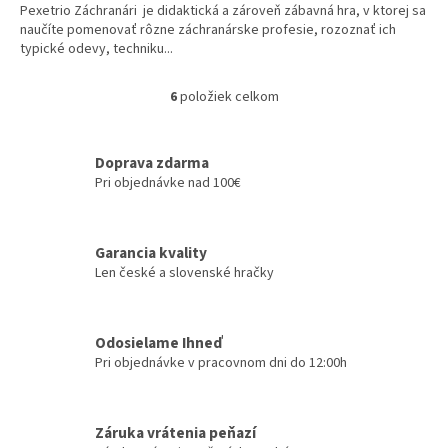
Pexetrio Záchranári je didaktická a zároveň zábavná hra, v ktorej sa
naučíte pomenovať rôzne záchranárske profesie, rozoznať ich
typické odevy, techniku...
6
položiek celkom
O
v
l
á
Doprava zdarma
d
Pri objednávke nad 100€
a
c
i
Garancia kvality
e
Len české a slovenské hračky
p
r
v
k
Odosielame Ihneď
y
Pri objednávke v pracovnom dni do 12:00h
v
ý
p
i
Záruka vrátenia peňazí
s