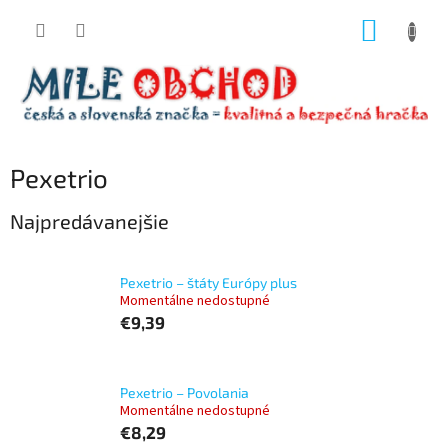
Prejsť
NÁKUP
na
obsah
KOŠÍK
Pexetrio
Najpredávanejšie
Pexetrio – štáty Európy plus
Momentálne nedostupné
€9,39
Pexetrio – Povolania
Momentálne nedostupné
€8,29