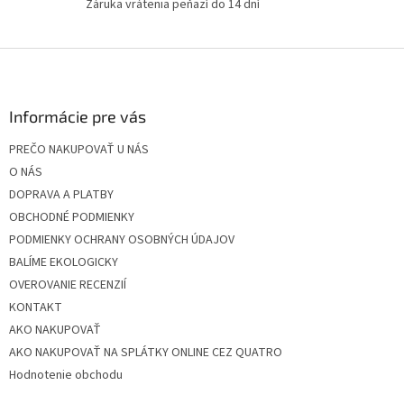
Záruka vrátenia peňazí do 14 dní
u
Z
á
p
ä
Informácie pre vás
t
PREČO NAKUPOVAŤ U NÁS
i
O NÁS
e
DOPRAVA A PLATBY
OBCHODNÉ PODMIENKY
PODMIENKY OCHRANY OSOBNÝCH ÚDAJOV
BALÍME EKOLOGICKY
OVEROVANIE RECENZIÍ
KONTAKT
AKO NAKUPOVAŤ
AKO NAKUPOVAŤ NA SPLÁTKY ONLINE CEZ QUATRO
Hodnotenie obchodu