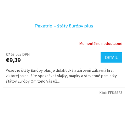
Pexetrio – štáty Európy plus
Momentálne nedostupné
€7,63 bez DPH
DETAIL
€9,39
Pexetrio štáty Európy plus je didaktická a zároveň zábavná hra,
v ktorej sa naučíte spoznávať vlajky, mapky a stavebné pamiatky
štátov Európy.Omrzelo Vás už...
Kód:
EFK8823