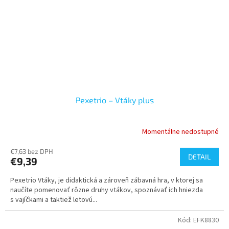
Pexetrio – Vtáky plus
Momentálne nedostupné
€7,63 bez DPH
DETAIL
€9,39
Pexetrio Vtáky, je didaktická a zároveň zábavná hra, v ktorej sa
naučíte pomenovať rôzne druhy vtákov, spoznávať ich hniezda
s vajíčkami a taktiež letovú...
Kód:
EFK8830