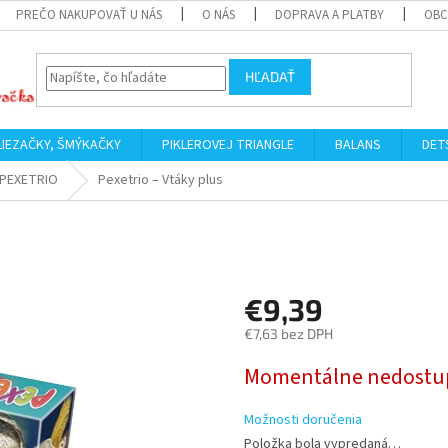
PREČO NAKUPOVAŤ U NÁS
O NÁS
DOPRAVA A PLATBY
OBC
HĽADAŤ
LIEZAČKY, ŠMÝKAČKY
PIKLEROVEJ TRIANGLE
BALANS
DET
PEXETRIO
Pexetrio – Vtáky plus
€9,39
€7,63 bez DPH
Jednotková
Momentálne nedostu
cena:
Možnosti doručenia
Položka bola vypredaná…