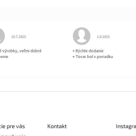
Hodnotenie obchodu je 5 z 5 hviezdičiek.
Hodnotenie obchodu je
10.7.2025
1.6.2025
né výrobky, veľmi dobré
+ Rýchle dodanie
enie
+ Tovar bol v poriadku
ie pre vás
Kontakt
Instagr