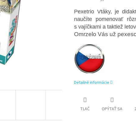
Pexetrio Vtáky, je dida
naučíte pomenovať rôz
s vajíčkami a taktiež let
Omrzelo Vás už pexeso
Detailné informácie
TLAČ
OPÝTAŤ SA