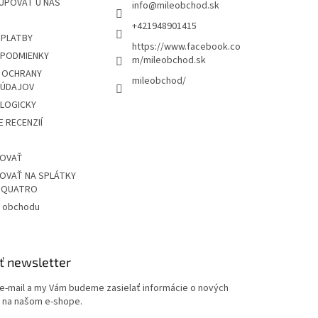
UPOVAŤ U NÁS
info
@
mileobchod.sk
+421948901415
 PLATBY
https://www.facebook.co
PODMIENKY
m/mileobchod.sk
 OCHRANY
mileobchod/
 ÚDAJOV
OLOGICKY
 RECENZIÍ
POVAŤ
OVAŤ NA SPLÁTKY
Z QUATRO
 obchodu
ť newsletter
 e-mail a my Vám budeme zasielať informácie o nových
 na našom e-shope.