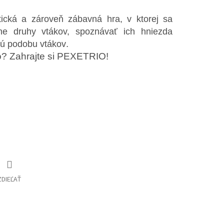
ktická a zároveň zábavná hra, v ktorej sa
ne druhy vtákov, spoznávať ich hniezda
.
ovú podobu vtákov
? Zahrajte si PEXETRIO!
ZDIEĽAŤ