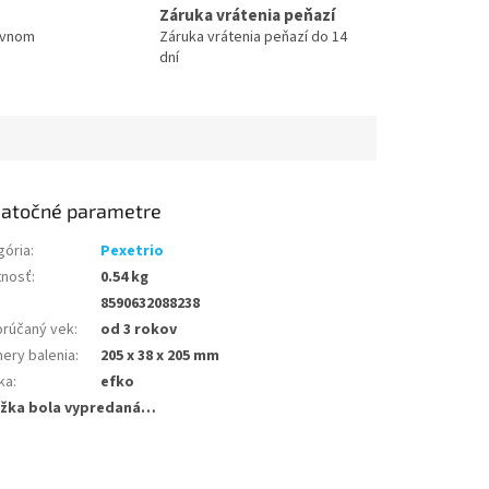
Záruka vrátenia peňazí
ovnom
Záruka vrátenia peňazí do 14
dní
atočné parametre
gória
:
Pexetrio
nosť
:
0.54 kg
8590632088238
rúčaný vek
:
od 3 rokov
ery balenia
:
205 x 38 x 205 mm
ka
:
efko
žka bola vypredaná…