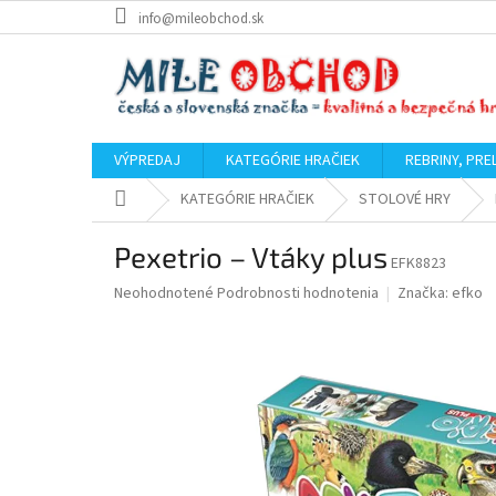
Prejsť
info@mileobchod.sk
na
obsah
VÝPREDAJ
KATEGÓRIE HRAČIEK
REBRINY, PRE
Domov
KATEGÓRIE HRAČIEK
STOLOVÉ HRY
Pexetrio – Vtáky plus
EFK8823
Priemerné
Neohodnotené
Podrobnosti hodnotenia
Značka:
efko
hodnotenie
produktu
je
0,0
z
5
hviezdičiek.