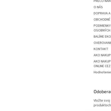
PREČO NAK
O NÁS
DOPRAVA A
OBCHODNÉ 
PODMIENKY
OSOBNÝCH
BALÍME EK
OVEROVANIE
KONTAKT
AKO NAKU
AKO NAKUP
ONLINE CE
Hodnotenie
Odobera
Vložte svoj
produktoch