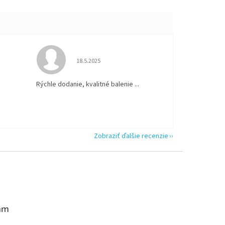
 5 z 5 hviezdičiek.
Hodnotenie obchodu je 5 z 5 hviezdičiek.
18.5.2025
Rýchle dodanie, kvalitné balenie ...
Zobraziť ďalšie recenzie
am