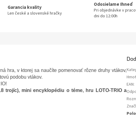
Odosielame Ihneď
Garancia kvality
Pri objednávke v prac
Len české a slovenské hračky
dni do 12:00h
Dod
Kate
vná hra, v ktorej sa naučíte pomenovať rôzne druhy vtákov,
Hmot
etovú podobu vtákov
.
IO!
EAN
:
8 trojíc), mini encyklopédiu o téme, hru LOTO-TRIO a
Odpo
Rozm
Znač
Polo