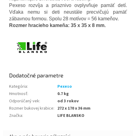
Pexeso rozvíja a priaznivo ovplyvňuje pamäť detí.
Vďaka nemu si deti neustále precvičujú pamäť
zábavnou formou. Spolu 28 motívov = 56 kameňov.
Rozmer hracieho kameňa: 35 x 35 x 8 mm.
Dodatočné parametre
Kategória
:
Pexeso
Hmotnosť
:
0.7 kg
Odporúčaný vek
:
od 3 rokov
Rozmer bukovej krabice
:
272 x 170 x 36 mm
Značka
:
LIFE BLANSKO