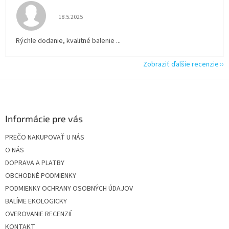
Hodnotenie obchodu je 5 z 5 hviezdičiek.
18.5.2025
Rýchle dodanie, kvalitné balenie ...
Zobraziť ďalšie recenzie
Z
á
p
ä
Informácie pre vás
t
PREČO NAKUPOVAŤ U NÁS
i
O NÁS
e
DOPRAVA A PLATBY
OBCHODNÉ PODMIENKY
PODMIENKY OCHRANY OSOBNÝCH ÚDAJOV
BALÍME EKOLOGICKY
OVEROVANIE RECENZIÍ
KONTAKT