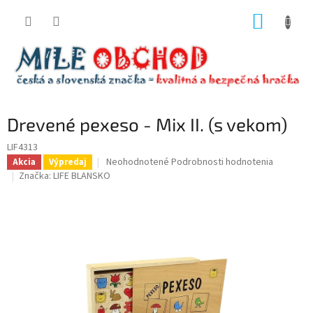
Prejsť
NÁKUP
na
obsah
KOŠÍK
Drevené pexeso - Mix II. (s vekom)
LIF4313
Priemerné
Neohodnotené
Podrobnosti hodnotenia
Akcia
Výpredaj
hodnotenie
Značka:
LIFE BLANSKO
produktu
je
0,0
z
5
hviezdičiek.