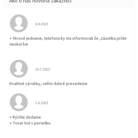
Hodnotenie obchodu je 5 z 5 hviezdičiek.
6.9.2025
+ férové jednanie, telefonicky ma informovali že ,zásielka príde
neskoršie
Hodnotenie obchodu je 5 z 5 hviezdičiek.
10.7.2025
Kvalitné výrobky, veľmi dobré prevedenie
Hodnotenie obchodu je 5 z 5 hviezdičiek.
1.6.2025
+ Rýchle dodanie
+ Tovar bol v poriadku